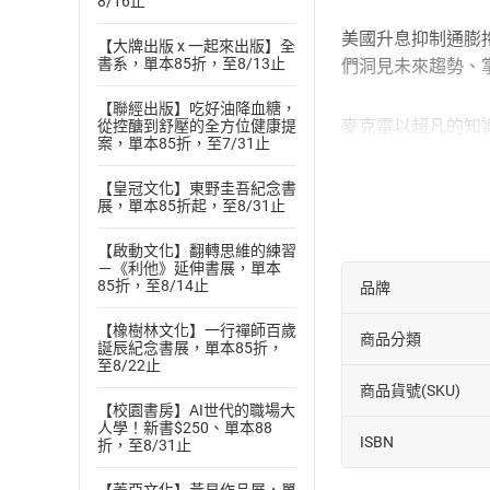
8/16止
——
美國升息抑制通膨
【大牌出版 x 一起來出版】全
書系，單本85折，至8/13止
們洞見未來趨勢、
——呂
【聯經出版】吃好油降血糖，
麥克雷以超凡的知
從控醣到舒壓的全方位健康提
案，單本85折，至7/31止
——Tim H
這本書議題廣闊、
【皇冠文化】東野圭吾紀念書
展，單本85折起，至8/31止
推測、理解和形塑
——Ian
【啟動文化】翻轉思維的練習
－《利他》延伸書展，單本
探索未來需要勇氣
85折，至8/14止
品牌
協助我們理解未來
——Mar
【橡樹林文化】一行禪師百歲
商品分類
誕辰紀念書展，單本85折，
這本書很重要的一
至8/22止
——Ia
商品貨號(SKU)
【校園書房】AI世代的職場大
全球政治局勢動盪
人學！新書$250、單本88
ISBN
折，至8/31止
們的世界會如何發
本書作者長年研究