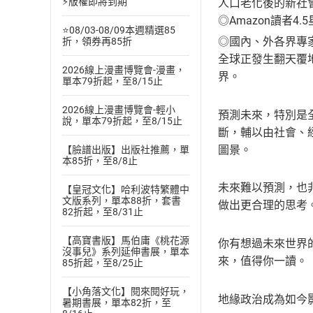
⚡版權即將到期
人口老化後的新社
◎Amazon讀者4.
⭐08/03-08/09本週精選85
◎國內、外各界專
折，領券再85折
全球正發生翻天覆
2026線上漫畫博覽會-漫畫，
界。
單本79折起，至8/15止
——
2026線上漫畫博覽會-輕小
預測未來，特別是
說，單本79折起，至8/15止
斷，輔以由社會、
圖景。
【臉譜出版】出版社推薦，單
本85折，至8/8止
——劉奇峯 
未來難以預測，也
【皇冠文化】哈利波特繁體中
文版系列，單本88折，套書
做出更合理的思考
82折起，至8/31止
——許繼元
【高寶書版】馬伯庸《桃花源
你有想過未來世界
沒事兒》系列延伸書展，單本
來，值得你一讀。
85折起，至8/25止
——
【小角落文化】閱來閱好玩，
地緣政治成為如今
暑期書展，單本82折，至