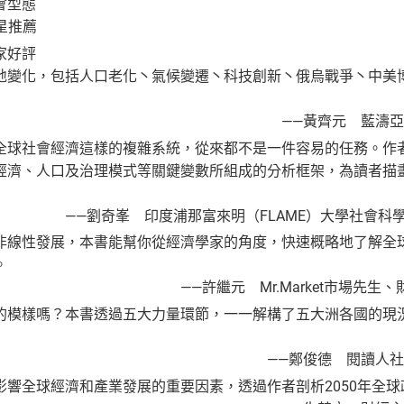
會型態
5星推薦
家好評
地變化，包括人口老化丶氣候變遷丶科技創新丶俄烏戰爭丶中美
黃齊元 藍濤亞洲總
全球社會經濟這樣的複雜系統，從來都不是一件容易的任務。作
經濟、人口及治理模式等關鍵變數所組成的分析框架，為讀者描
印度浦那富來明（FLAME）大學社會科學
非線性發展，本書能幫你從經濟學家的角度，快速概略地了解全
。
 Mr.Market市場先生、財
的模樣嗎？本書透過五大力量環節，一一解構了五大洲各國的現
鄭俊德 閱讀人社群主
影響全球經濟和產業發展的重要因素，透過作者剖析2050年全