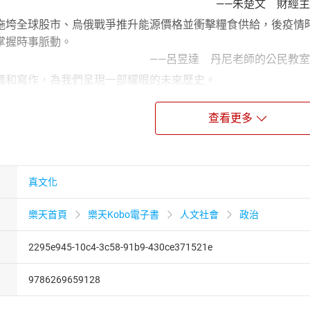
朱楚文 財經主播主
拖垮全球股市、烏俄戰爭推升能源價格並衝擊糧食供給，後疫情
掌握時事脈動。
昱達 丹尼老師的公民教室創
識和寫作，為我們呈現一部耀眼的未來歷史。
arford 《臥底經濟學家的10堂數據偵探課
思緒深遠，加上優異的寫作技巧。我們無法百分百預測未來，但
查看更多
未來。
 Goldin 牛津大學全球化和發
和洞見，麥克雷兩者兼俱。在這本引人入勝的著作中，他做了巨
真文化
世界的樣貌。
garet MacMillan 《戰爭
樂天首頁
樂天Kobo電子書
人文社會
政治
點是，它以全球作為視野。例如，它不只聚焦於美國或歐洲，而
n Harwood 職業經濟學家
2295e945-10c4-3c58-91b9-430ce371521e
、後疫情經濟模式轉變、全球暖化形成資源的不平等，我們正處在
9786269659128
展？
全球經濟和政經變革，在這本書中，作者詳細盤點了當今全球五