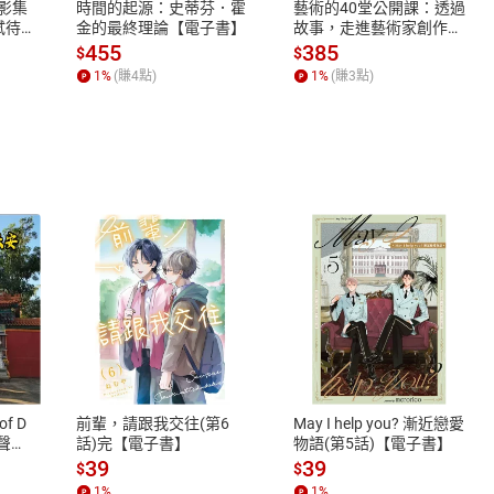
X影集
時間的起源：史蒂芬．霍
藝術的40堂公開課：透過
的長期影響以及接下來的疫情
蓄弒待
金的最終理論【電子書】
故事，走進藝術家創作現
場，看藝術如何誕生、如
455
385
不穩定
$
$
何形塑人類生活【電子
1
%
(賺
4
點)
1
%
(賺
3
點)
有害，而非有益
書】
威脅
界
在、更自信的美國
大經濟體從侵略走向合作
心國家與邊緣國家
大陸：收割在望
的重要性增加
式
退換貨規範
向，從移動商品，變為移動思想與金錢
、LINE PAY、AFTEE
本店是否提供消費者保護法七日猶
之權利，遽消費者保護法及通訊交
關係更為和諧
of D
前輩，請跟我交往(第6
May I help you? 漸近戀愛
除權合理例外情事適用準則，依商
有聲
話)完【電子書】
物語(第5話)【電子書】
質各有不同規定。詳細退換貨說明
39
39
$
$
照各商品說明。
1
%
1
%