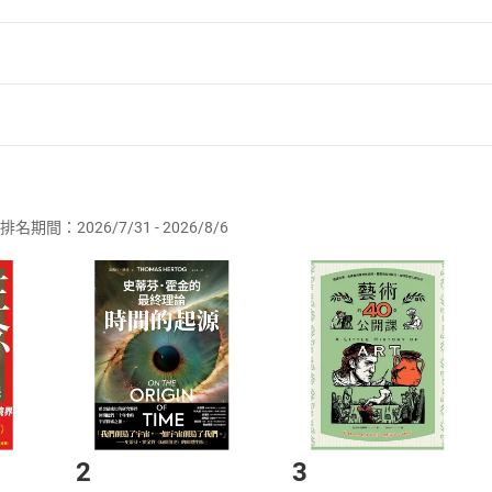
力量——人口結構、天然資源、貿易、科技，以及政治理念，這五
未來全球面臨的十大隱憂，以及可以積極改善的十大期望。
球政治、經濟、衝突等重大議題的讀者來說，這本書開啟了洞見
者保護法
第
19
條第
1
項後段
暨
通訊交易解除權合理例外情事適用
一大經濟體
供即為完成之線上服務，經消費者事先同意始提供。」 之商品
強國家
化國家的榜樣
排名期間：2026/7/31 - 2026/8/6
訂購本店鋪之商品即代表知悉本店鋪所銷售之商品為電子書，屬
貿易全球化式微的衝擊
取電子書，不得請求退貨退款。
受氣候變遷影響最深
品
放入
購物車
登入
帳號
欲取消訂單或辦理退貨時，請登入樂天市場，並於「我的訂單」
隱憂和希望：
Shopping cart
Login
將依您的申請進行審核，待審核通過後將為您辦理退款事宜。
市場須以整筆訂單為單位進行取消/退貨，恕無法以單支商品取消
無法維持
如何開始使用？
美國之間的關係經營不善
力量太過樂觀
.選擇閱讀載具
Step2.
洲無法脫離貧窮
2
3
候變遷不可逆轉