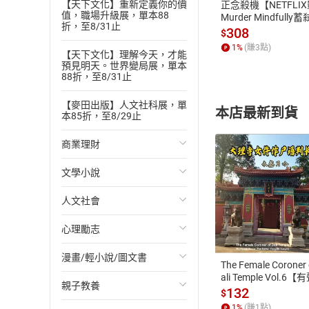
【天下文化】重新定義你的價
正念殺機【NETFLI
七、新冠肺炎疫情
值，職場升級展，單本88
Murder Mindfully
折，至8/31止
發】【電子書】
308
八、中東變得非常
$
1
%
(賺
3
點)
九、資訊革命可能
【天下文化】理解今天，才能
預見明天。世界變局展，單本
十、民主政治面臨
88折，至8/31止
n希望
一、中產階級的世
【麥田出版】人文社科展，單
本店最新到貨
本85折，至8/29止
二、更平靜、更自
三、英語圈的崛起
商業理財
四、中國：世界最
五、歐盟分裂成核
文學小說
投資理財
六、印度與印度次
人文社會
經濟/趨勢
歐美文學
七、非洲對於世界
付款方
八、全球化改變方
心理勵志
財務/金融
日本文學
國際關係
ATM轉帳、信用卡
九、科技拯救世界
十、人類與地球的
漫畫/輕小說/圖文書
管理/領導
韓國文學
政治
心靈成長/情緒
The Female Coroner 
ali Temple Vol.6【
親子教養
職場工作術
華文文學
社會科學
人際關係
輕小說
書】
132
$
1
%
(賺
1
點)