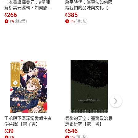
一本書讀懂美元：9堂課
扁平時代：演算法如何限
本物
解析美元邏輯，如何影響
縮我們的品味與文化【電
說，
全球經濟和每個人的投資
子書】
來】
266
385
28
$
$
$
【電子書】
1
%
(賺
2
點)
1
%
(賺
3
點)
1
%
客服資訊
豫期
服務時間：週一到週五 10:00-12:00、
易解
13:00-17:00 (國定假日及例假日休息)
王弟殿下深深溺愛轉生者
最後的天空：臺灣政治思
鬼島
品性
客服電話：0080-1857077
(第4話)【電子書】
想史研究【電子書】
小事
請參
客服信箱：
聯絡店家
39
546
33
$
$
$
1
%
1
%
(賺
5
點)
1
%