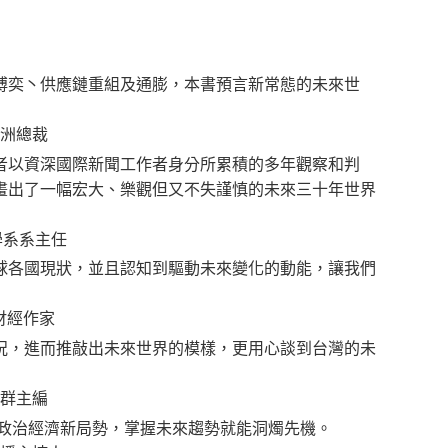
博奕丶供應鏈重組及通膨，本書預言新常態的未來世
裁
者以資深國際新聞工作者身分所累積的多年觀察和判
畫出了一幅宏大、樂觀但又不失謹慎的未來三十年世界
系系主任
球各國現狀，並且認知到驅動未來變化的動能，讓我們
經作家
況，進而推敲出未來世界的模樣，更用心談到台灣的未
編
球政治經濟新局勢，掌握未來趨勢就能洞燭先機。