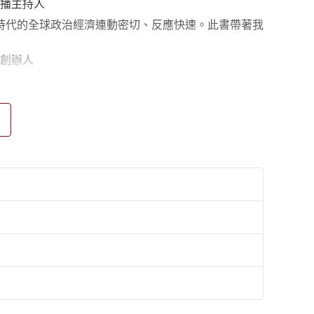
持人
時代的全球政治經濟連動密切、反應快速。此書帶著我
辦人
》作者
幸運的是，我們可以透過閱讀麥克雷大師級的分析，來
展教授
量的研究，以檢視那些正在塑造我們世界的大趨勢，並
》作者
是涵蓋了構成全球經濟的每一塊拼圖。
協會
一個變動的時代，未來的下一個世代，即2050年我
大洲各區域的現況，並列出改變世界、帶領全球邁向