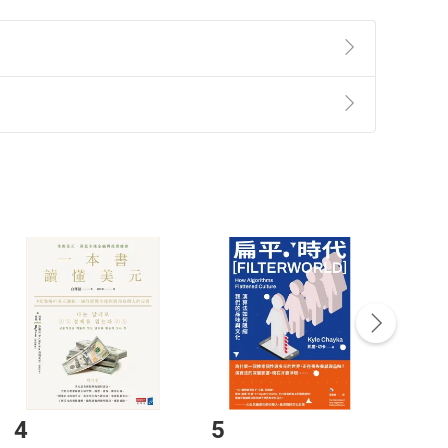
大力量影響了各區域和各國家的發展動能、社會平等各類
未來的寬闊和宏大視野。
準則
第
2
條第
5
款之規定，「非以有形媒介提供之數位
，不適用消保法第
19
條第
1
項七日內無條件退貨之規
非以有形媒介提供之數位內容，消費者同意若訂購後
付款
方式
完成
訂單
中點選「瀏覽訂單明細」
>
「申請取消訂單
/
退
Payment
Complete
/退貨。
登入帳號，下載書籍後看書
4
5
6