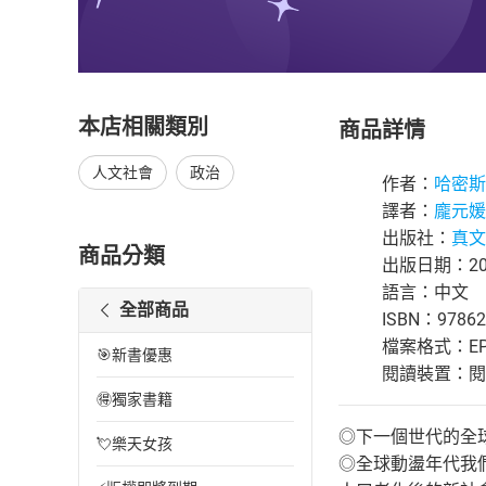
本店相關類別
商品詳情
人文社會
政治
作者：
哈密斯
譯者：
龐元媛
出版社：
真文
商品分類
出版日期：202
語言：中文
全部商品
ISBN：97862
檔案格式：EP
🎯新書優惠
閱讀裝置：閱讀器
🉐獨家書籍
◎下一個世代的全
💘樂天女孩
◎全球動盪年代我