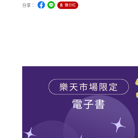
分享：
賺分紅