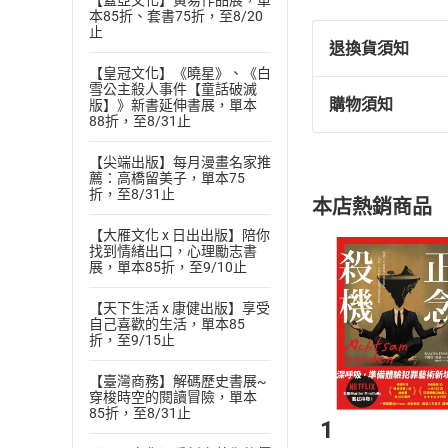
【蓋亞文化】黃易作品展，單
2050年的五大
本85折、套書75折，至8/20
止
重大議題。
退換貨須知
最後，作者列出了
【皇冠文化】《曉星》、《白
對於想理解未來全
雪公主殺人事件【童話破滅
購物須知
版】》新書延伸書展，單本
退換貨規定：
◎2050年時：
88折，至8/31止
(
一
)
依
消費
◎中國將是全球第
【尖端出版】每月漫畫名家推
內容或一經提
◎美國仍是全球最
薦：高橋留美子，單本75
購書須知
定。
◎日本成為人口老
折，至8/31止
本店熱銷商品
(
二
)
消費者
◎東南亞可能面臨
【大雁文化 x 日出出版】陪你
且已下載
/
存
◎撒哈拉以南非洲
挑選
商
找到情緒出口，心理勵志書
退貨方式：您
展，單本85折，至9/10止
◎2050年的十大
Choose
貨」，本店鋪
n隱憂
【天下生活 x 康健出版】享受
請注意，樂天
一、美國政治體系
自己喜歡的生活，單本85
購書後，
折，至9/15止
二、中國、印度與
三、俄國對於自身
【臺灣商務】解碼歷史書展~
Step1
四、撒哈拉以南非
穿梭時空的閱讀冒險，單本
85折，至8/31止
五、宗教衝突爆發
1
六、環境退化與氣