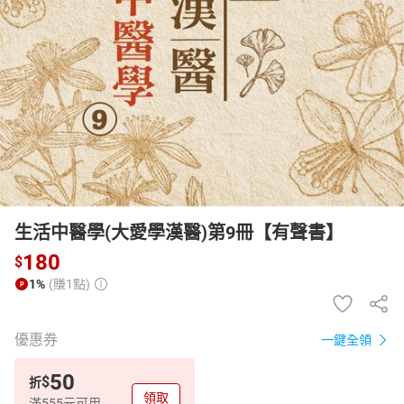
日本購物
電子/紙本書
HOT
生活中醫學(大愛學漢醫)第9冊【有聲書】
180
$
1%
(賺1點)
優惠券
一鍵全領
50
$
折
領取
滿555元可用