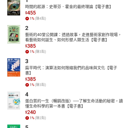
1
時間的起源：史蒂芬．霍金的最終理論【電子書】
455
$
1
%
(賺
4
點)
2
藝術的40堂公開課：透過故事，走進藝術家創作現場，
看藝術如何誕生、如何形塑人類生活【電子書】
385
$
1
%
(賺
3
點)
3
扁平時代：演算法如何限縮我們的品味與文化【電子
書】
385
$
1
%
(賺
3
點)
4
蛋白質的一生（暢銷改版）──了解生命活動的秘密，讀
懂生命科學的第一本書【電子書】
240
$
1
%
(賺
2
點)
5