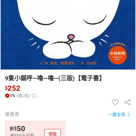
日本購物
電子/紙本書
HOT
9隻小貓呼—嚕—嚕—(三版)【電子書】
252
$
1%
(賺2點)
優惠券
一鍵全領
50
$
折
領取
滿555元可用