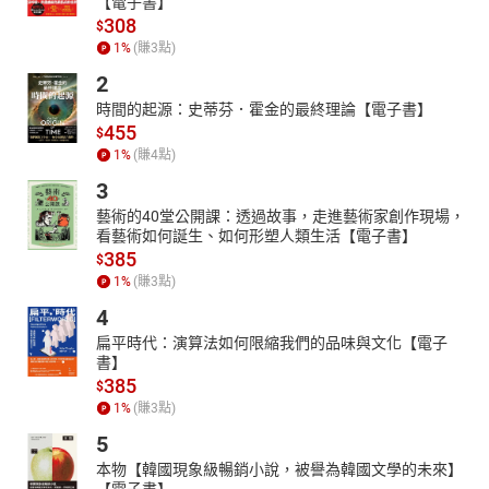
【電子書】
308
$
1
%
(賺
3
點)
2
時間的起源：史蒂芬．霍金的最終理論【電子書】
455
$
1
%
(賺
4
點)
3
藝術的40堂公開課：透過故事，走進藝術家創作現場，
看藝術如何誕生、如何形塑人類生活【電子書】
385
$
1
%
(賺
3
點)
4
扁平時代：演算法如何限縮我們的品味與文化【電子
書】
385
$
1
%
(賺
3
點)
5
本物【韓國現象級暢銷小說，被譽為韓國文學的未來】
【電子書】