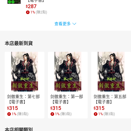
287
$
1
%
(賺
2
點)
查看更多
本店最新到貨
剑傲重生：第七部
剑傲重生：第一部
剑傲重生：第五部
【電子書】
【電子書】
【電子書】
315
315
315
$
$
$
1
%
(賺
3
點)
1
%
(賺
3
點)
1
%
(賺
3
點)
本店相關類別