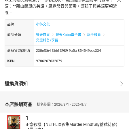
語：**藉由簡單的英語，感覺發音與節奏，讓孩子與英語更親近
喔。
品牌
小魯文化
商品分類
樂天首頁
樂天Kobo電子書
親子教養
兒童科普/學習
商品貨號(SKU)
230ef364-366f-3989-9a5a-854549ecc334
ISBN
9786267632079
退換貨須知
本店熱銷商品
排名期間：2026/8/1 - 2026/8/7
1
正念殺機【NETFLIX影集Murder Mindfully蓄弒待發】