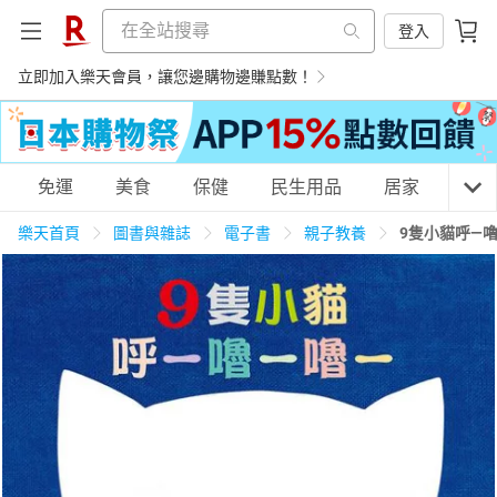
登入
立即加入樂天會員，讓您邊購物邊賺點數！
購物網分類
免運
美食
保健
民生用品
居家
3C
樂天首頁
圖書與雜誌
電子書
親子教養
9隻小貓呼—嚕
天天免運
美食蛋糕
養生保健
民生用品
居家生活
3C家電
運動休閒
親子玩具
女裝
男裝
化妝保養
情趣用品