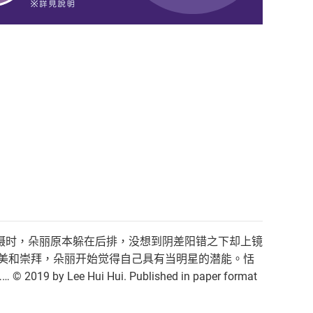
摄时，朵丽原本躲在后排，没想到阴差阳错之下却上镜
赞美和崇拜，朵丽开始觉得自己具有当明星的潜能。恬
Hui Hui. Published in paper format