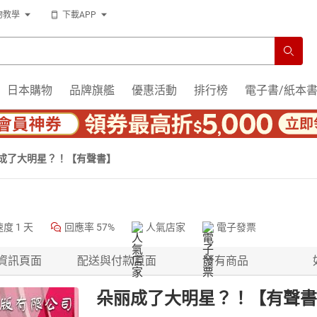
物教學
下載APP
日本購物
品牌旗艦
優惠活動
排行榜
電子書/紙本
成了大明星？！【有聲書】
速度
1 天
回應率
57%
人氣店家
電子發票
資訊頁面
配送與付款頁面
所有商品
朵丽成了大明星？！【有聲書