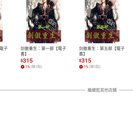
式
退換貨規範
、LINE PAY、AFTEE
本店是否提供消費者保護法七日猶
之權利，遽消費者保護法及通訊交
電子
剑傲重生：第一部【電子
剑傲重生：第五部【電子
除權合理例外情事適用準則，依商
書】
書】
質各有不同規定。詳細退換貨說明
315
315
$
$
照各商品說明。
1
%
(賺
3
點)
1
%
(賺
3
點)
詳細說明
繼續逛其他店舖