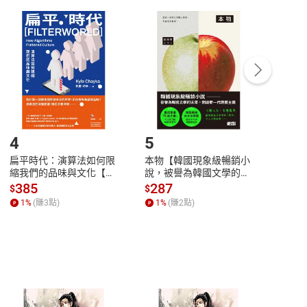
付款
方式
完成
訂單
中點選「瀏覽訂單明細」
>
「申請取消訂單
/
退
Payment
Complete
/退貨。
登入帳號，下載書籍後看書
4
5
6
扁平時代：演算法如何限
本物【韓國現象級暢銷小
蛋白
縮我們的品味與文化【電
說，被譽為韓國文學的未
版）─
子書】
來】【電子書】
秘密
385
287
24
$
$
$
一本
1
%
(賺
3
點)
1
%
(賺
2
點)
1
%