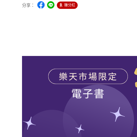
分享：
賺分紅