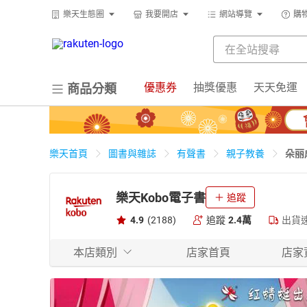
樂天生態圈
我要開店
網站導覽
購
優惠券
抽獎優惠
天天免運
商品分類
朵丽
樂天首頁
圖書與雜誌
有聲書
親子教養
樂天Kobo電子書
追蹤
4.9
(2188)
追蹤
2.4萬
出貨
本店類別
店家首頁
店家