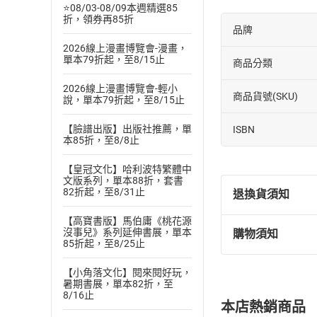
⭐08/03-08/09本週精選85
折，領券再85折
品牌
2026線上漫畫博覽會-漫畫，
單本79折起，至8/15止
商品分類
2026線上漫畫博覽會-輕小
商品貨號(SKU)
說，單本79折起，至8/15止
【臉譜出版】出版社推薦，單
ISBN
本85折，至8/8止
【皇冠文化】哈利波特繁體中
文版系列，單本88折，套書
82折起，至8/31止
退換貨須知
【高寶書版】馬伯庸《桃花源
沒事兒》系列延伸書展，單本
購物須知
退換貨規定：
85折起，至8/25止
(
一
)
依
消費
【小角落文化】閱來閱好玩，
內容或一經提
暑期書展，單本82折，至
購書須知
定。
8/16止
本店熱銷商品
(
二
)
消費者