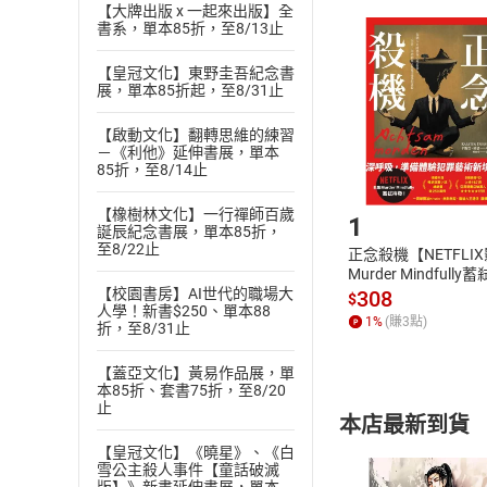
【大牌出版 x 一起來出版】全
且已下載
/
存
挑選
商
書系，單本85折，至8/13止
退貨方式：您
Choose
【皇冠文化】東野圭吾紀念書
貨」，本店鋪
展，單本85折起，至8/31止
請注意，樂天
購書後，
【啟動文化】翻轉思維的練習
－《利他》延伸書展，單本
85折，至8/14止
Step1
【橡樹林文化】一行禪師百歲
1
誕辰紀念書展，單本85折，
至8/22止
正念殺機【NETFLI
Murder Mindfully
發】【電子書】
【校園書房】AI世代的職場大
308
$
人學！新書$250、單本88
1
%
(賺
3
點)
折，至8/31止
【蓋亞文化】黃易作品展，單
本85折、套書75折，至8/20
止
本店最新到貨
【皇冠文化】《曉星》、《白
雪公主殺人事件【童話破滅