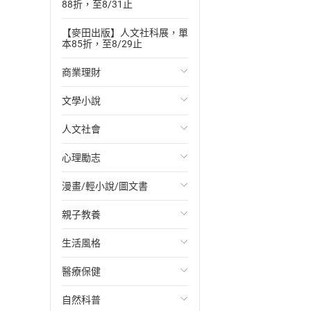
88折，至8/31止
【麥田出版】人文社科展，單
本85折，至8/29止
商業理財
文學小說
投資理財
人文社會
經濟/趨勢
歐美文學
心理勵志
財務/金融
日本文學
國際關係
漫畫/輕小說/圖文書
管理/領導
韓國文學
政治
心靈成長/情緒
親子教養
職場工作術
華文文學
社會科學
人際關係
輕小說
生活風格
成功法
經典文學
台灣/中國歷史
兩性關係
奇幻/科幻
教育現場
醫療保健
行銷/廣告
成長/家庭生活小說
日/韓歷史
心理學
愛情故事
兒童文學/故事
飲食/食譜
自然科普
傳記
懸疑/推理小說
其他歷史/史學
職場/社會寫實
兒童科普/學習
健身/美顏
健康/養生