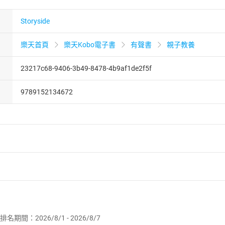
Storyside
樂天首頁
樂天Kobo電子書
有聲書
親子教養
23217c68-9406-3b49-8478-4b9af1de2f5f
9789152134672
者保護法
第
19
條第
1
項後段
暨
通訊交易解除權合理例外情事適用
供即為完成之線上服務，經消費者事先同意始提供。」 之商品
排名期間：2026/8/1 - 2026/8/7
訂購本店鋪之商品即代表知悉本店鋪所銷售之商品為電子書，屬