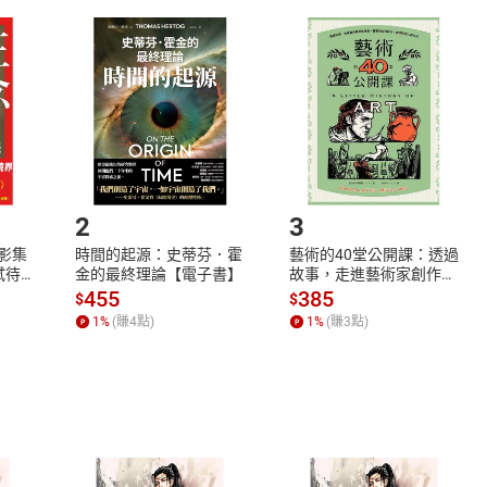
取電子書，不得請求退貨退款。
品
放入
購物車
登入
帳號
欲取消訂單或辦理退貨時，請登入樂天市場，並於「我的訂單」
Shopping cart
Login
將依您的申請進行審核，待審核通過後將為您辦理退款事宜。
市場須以整筆訂單為單位進行取消/退貨，恕無法以單支商品取消
如何開始使用？
.選擇閱讀載具
Step2.
2
3
X影集
時間的起源：史蒂芬．霍
藝術的40堂公開課：透過
蓄弒待
金的最終理論【電子書】
故事，走進藝術家創作現
場，看藝術如何誕生、如
455
385
$
$
何形塑人類生活【電子
1
%
(賺
4
點)
1
%
(賺
3
點)
書】