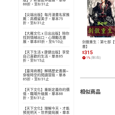
版】》新書延伸書展，單本
88折，至8/31止
【尖端出版】每月漫畫名家推
薦：高橋留美子，單本75
付款方
折，至8/31止
ATM轉帳、信用卡
【大雁文化 x 日出出版】陪你
找到情緒出口，心理勵志書
展，單本85折，至9/10止
剑傲重生：第七部【
書】
315
【天下生活 x 康健出版】享受
$
自己喜歡的生活，單本85
1
%
(賺
3
點)
折，至9/15止
【臺灣商務】解碼歷史書展~
穿梭時空的閱讀冒險，單本
85折，至8/31止
【天下文化】重新定義你的價
相似商品
值，職場升級展，單本88
折，至8/31止
【天下文化】理解今天，才能
預見明天。世界變局展，單本