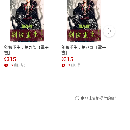
客服資訊
豫期
服務時間：週一到週五 10:00-12:00、
易解
13:00-17:00 (國定假日及例假日休息)
剑傲重生：第九部【電子
剑傲重生：第八部【電子
潜水史
品性
客服電話：0080-1857077
書】
書】
andari
al) Sc
請參
客服信箱：
聯絡店家
315
315
13
$
$
$
r【電
1
%
(賺
3
點)
1
%
(賺
3
點)
1
%
由飛比價格提供的資訊