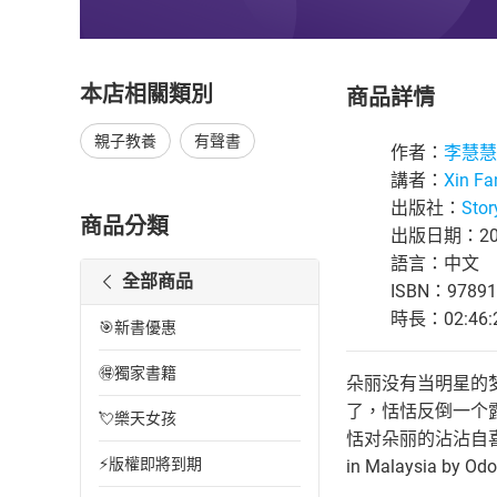
本店相關類別
商品詳情
親子教養
有聲書
作者：
李慧慧
講者：
Xin Fa
出版社：
Stor
商品分類
出版日期：202
語言：中文
全部商品
ISBN：97891
時長：02:46:
🎯新書優惠
🉐獨家書籍
朵丽没有当明星的
了，恬恬反倒一个
💘樂天女孩
恬对朵丽的沾沾自喜感到不
⚡版權即將到期
in Malaysia by Odo