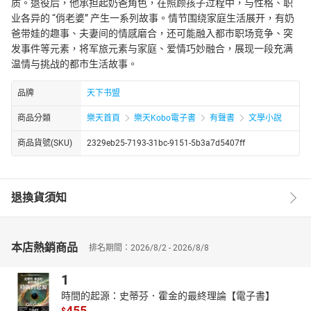
质。退役后，他承担起奶爸角色，在照顾孩子过程中，与性格、职
业各异的 “俏老婆” 产生一系列故事。情节围绕家庭生活展开，有奶
爸带娃的趣事、夫妻间的情感磨合，还可能融入都市职场竞争、突
发事件等元素，将军旅元素与家庭、爱情巧妙融合，展现一段充满
温情与挑战的都市生活故事。
品牌
天下书盟
商品分類
樂天首頁
樂天Kobo電子書
有聲書
文學小說
商品貨號(SKU)
2329eb25-7193-31bc-9151-5b3a7d5407ff
退換貨須知
本店熱銷商品
排名期間：2026/8/2 - 2026/8/8
1
時間的起源：史蒂芬．霍金的最終理論【電子書】
455
$