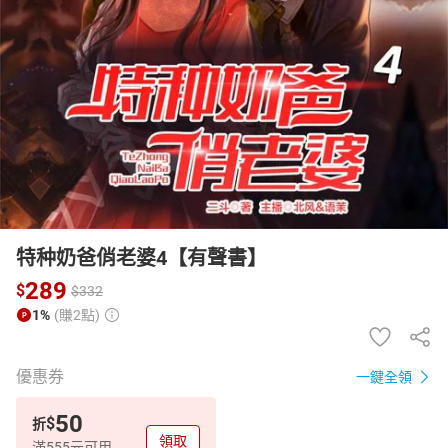
日本購物
電子/紙本書
HOT
特种奶爸俏老婆4【有聲書】
289
$
$
332
1%
(賺2點)
優惠券
一鍵全領
50
$
折
領取
滿555元可用