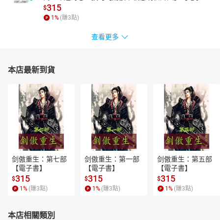
書】
315
$
1
%
(賺
3
點)
查看更多
本店最新到貨
剑傲重生：第七部
剑傲重生：第一部
剑傲重生：第五部
【電子書】
【電子書】
【電子書】
315
315
315
$
$
$
1
%
(賺
3
點)
1
%
(賺
3
點)
1
%
(賺
3
點)
本店相關類別