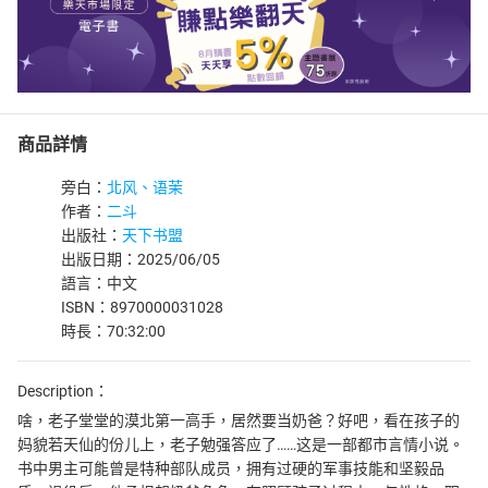
商品詳情
旁白：
北风、语茉
作者：
二斗
出版社：
天下书盟
出版日期：2025/06/05
語言：中文
ISBN：8970000031028
時長：70:32:00
Description：
啥，老子堂堂的漠北第一高手，居然要当奶爸？好吧，看在孩子的
妈貌若天仙的份儿上，老子勉强答应了……这是一部都市言情小说。
书中男主可能曾是特种部队成员，拥有过硬的军事技能和坚毅品