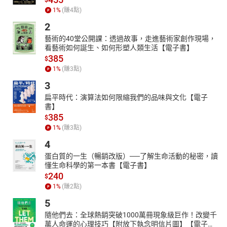
1
%
(賺
4
點)
2
藝術的40堂公開課：透過故事，走進藝術家創作現場，
看藝術如何誕生、如何形塑人類生活【電子書】
385
$
1
%
(賺
3
點)
3
扁平時代：演算法如何限縮我們的品味與文化【電子
書】
385
$
1
%
(賺
3
點)
4
蛋白質的一生（暢銷改版）──了解生命活動的秘密，讀
懂生命科學的第一本書【電子書】
240
$
1
%
(賺
2
點)
5
隨他們去：全球熱銷突破1000萬冊現象級巨作！改變千
萬人命運的心理技巧【附放下執念明信片圖】【電子