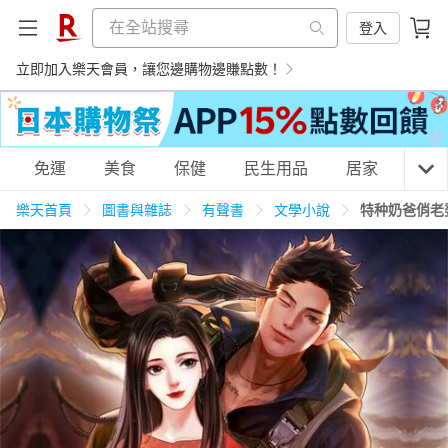
登入
立即加入樂天會員，讓您邊購物邊賺點數！
購物網分類
免運
美食
保健
民生用品
居家
3C
樂天首頁
圖書與雜誌
有聲書
文學小說
特种奶爸俏老
天天免運
美食蛋糕
養生保健
民生用品
居家生活
3C家電
運動休閒
親子玩具
女裝
男裝
化妝保養
情趣用品