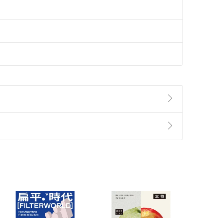
準則
第
2
條第
5
款之規定，「非以有形媒介提供之數位
，不適用消保法第
19
條第
1
項七日內無條件退貨之規
非以有形媒介提供之數位內容，消費者同意若訂購後
付款
方式
完成
訂單
中點選「瀏覽訂單明細」
>
「申請取消訂單
/
退
Payment
Complete