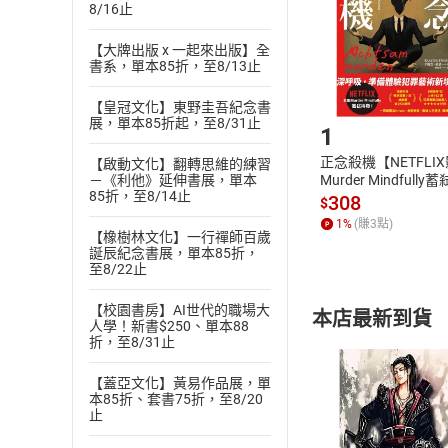
8/16止
請注意，樂天
購書後，
【大牌出版 x 一起來出版】全
書系，單本85折，至8/13止
Step1
【皇冠文化】東野圭吾紀念書
展，單本85折起，至8/31止
1
正念殺機【NETFLI
【啟動文化】翻轉思維的練習
Murder Mindfully
－《利他》延伸書展，單本
85折，至8/14止
發】【電子書】
308
$
1
%
(賺
3
點)
【橡樹林文化】一行禪師百歲
誕辰紀念書展，單本85折，
至8/22止
【校園書房】AI世代的職場大
本店最新到貨
人學！新書$250、單本88
折，至8/31止
【蓋亞文化】黃易作品展，單
本85折、套書75折，至8/20
止