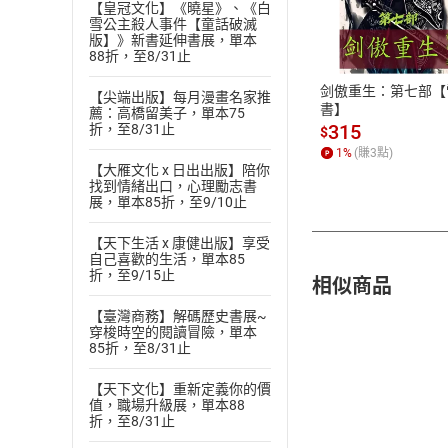
付款方
【皇冠文化】《曉星》、《白
雪公主殺人事件【童話破滅
版】》新書延伸書展，單本
ATM轉帳、信用卡
88折，至8/31止
剑傲重生：第七部【
【尖端出版】每月漫畫名家推
書】
薦：高橋留美子，單本75
315
折，至8/31止
$
1
%
(賺
3
點)
【大雁文化 x 日出出版】陪你
找到情緒出口，心理勵志書
展，單本85折，至9/10止
【天下生活 x 康健出版】享受
自己喜歡的生活，單本85
折，至9/15止
相似商品
【臺灣商務】解碼歷史書展~
穿梭時空的閱讀冒險，單本
85折，至8/31止
【天下文化】重新定義你的價
值，職場升級展，單本88
折，至8/31止