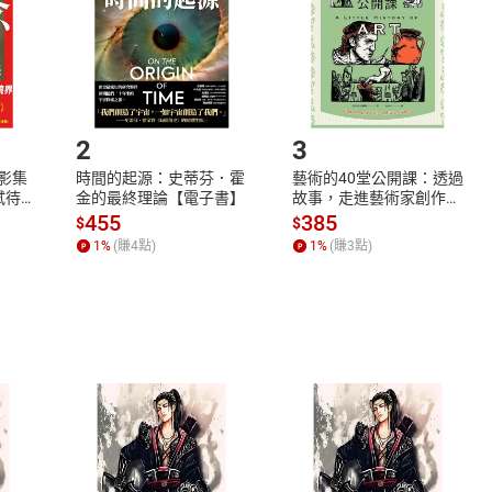
市場須以整筆訂單為單位進行取消/退貨，恕無法以單支商品取消
如何開始使用？
.選擇閱讀載具
Step2.
2
3
X影集
時間的起源：史蒂芬．霍
藝術的40堂公開課：透過
蓄弒待
金的最終理論【電子書】
故事，走進藝術家創作現
場，看藝術如何誕生、如
455
385
$
$
何形塑人類生活【電子
1
%
(賺
4
點)
1
%
(賺
3
點)
書】