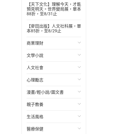
【天下文化】理解今天，才能
預見明天。世界變局展，單本
88折，至8/31止
【麥田出版】人文社科展，單
本85折，至8/29止
商業理財
文學小說
投資理財
人文社會
經濟/趨勢
歐美文學
心理勵志
財務/金融
日本文學
國際關係
漫畫/輕小說/圖文書
管理/領導
韓國文學
政治
心靈成長/情緒
親子教養
職場工作術
華文文學
社會科學
人際關係
輕小說
生活風格
成功法
經典文學
台灣/中國歷史
兩性關係
奇幻/科幻
教育現場
醫療保健
行銷/廣告
成長/家庭生活小說
日/韓歷史
心理學
愛情故事
兒童文學/故事
飲食/食譜