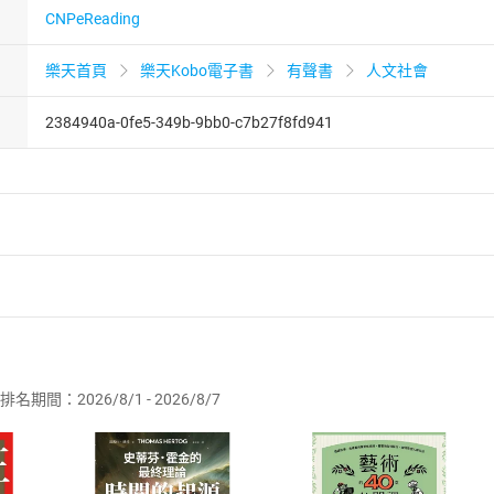
CNPeReading
樂天首頁
樂天Kobo電子書
有聲書
人文社會
2384940a-0fe5-349b-9bb0-c7b27f8fd941
者保護法
第
19
條第
1
項後段
暨
通訊交易解除權合理例外情事適用
供即為完成之線上服務，經消費者事先同意始提供。」 之商品
排名期間：2026/8/1 - 2026/8/7
訂購本店鋪之商品即代表知悉本店鋪所銷售之商品為電子書，屬
取電子書，不得請求退貨退款。
品
放入
購物車
登入
帳號
欲取消訂單或辦理退貨時，請登入樂天市場，並於「我的訂單」
Shopping cart
Login
將依您的申請進行審核，待審核通過後將為您辦理退款事宜。