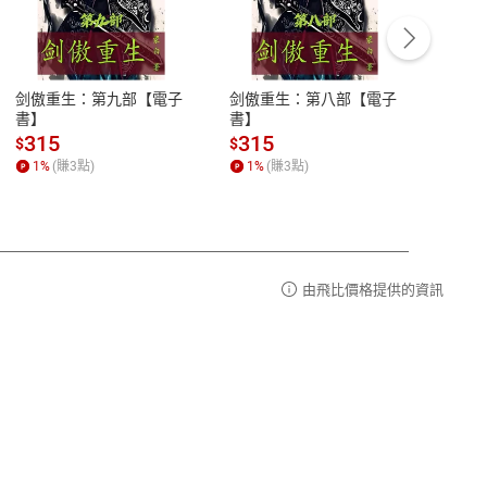
客服資訊
豫期
服務時間：週一到週五 10:00-12:00、
易解
13:00-17:00 (國定假日及例假日休息)
剑傲重生：第九部【電子
剑傲重生：第八部【電子
潜水史
品性
客服電話：0080-1857077
書】
書】
andari
al) Sc
請參
客服信箱：
聯絡店家
315
315
13
$
$
$
r【電
1
%
(賺
3
點)
1
%
(賺
3
點)
1
%
由飛比價格提供的資訊