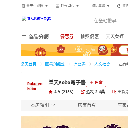
樂天生態圈
我要開店
網站導覽
購
優惠券
抽獎優惠
天天免運
商品分類
古作
樂天首頁
圖書與雜誌
有聲書
人文社會
樂天Kobo電子書
追蹤
4.9
(2188)
追蹤
2.4萬
出貨
本店類別
店家首頁
店家