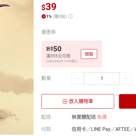
39
$
1%
(賺0點)
優惠券
50
$
折
領取
滿555元可用
2026/08/09 15:59
截止
數量
放入購物車
配送
無實體配送
免運
付款
信用卡／LINE Pay／AFTEE／