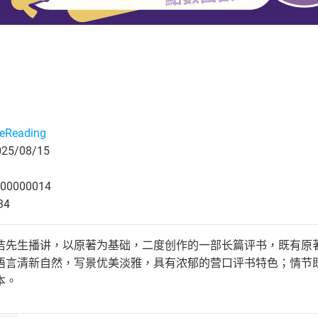
eReading
5/08/15
00000014
34
洁先生播讲，以原著为基础，二度创作的一部长篇评书，既有原
语言清新自然，写景优美淡雅，具有浓郁的营口评书特色；情节
本。