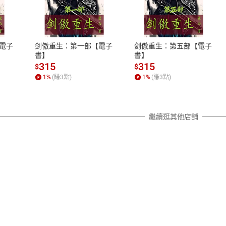
式
退換貨規範
、LINE PAY、AFTEE
本店是否提供消費者保護法七日猶
之權利，遽消費者保護法及通訊交
電子
剑傲重生：第一部【電子
剑傲重生：第五部【電子
除權合理例外情事適用準則，依商
書】
書】
質各有不同規定。詳細退換貨說明
315
315
$
$
照各商品說明。
1
%
(賺
3
點)
1
%
(賺
3
點)
詳細說明
繼續逛其他店舖