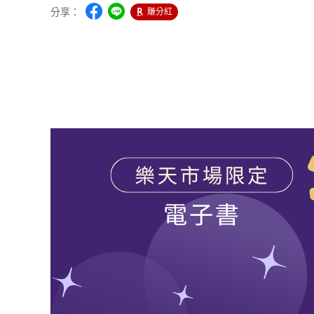
分享：
賺分紅