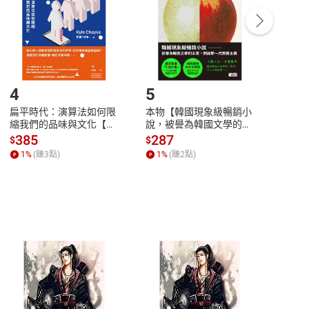
/退貨。
登入帳號，下載書籍後看書
4
5
6
扁平時代：演算法如何限
本物【韓國現象級暢銷小
蛋白
縮我們的品味與文化【電
說，被譽為韓國文學的未
版）─
子書】
來】【電子書】
秘密
385
287
24
$
$
$
一本
1
%
(賺
3
點)
1
%
(賺
2
點)
1
%