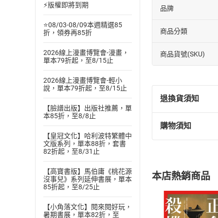
⚡版權即將到期
品牌
⭐08/03-08/09本週精選85
商品分類
折，領券再85折
2026線上漫畫博覽會-漫畫，
商品貨號(SKU)
單本79折起，至8/15止
2026線上漫畫博覽會-輕小
說，單本79折起，至8/15止
退換貨須知
【臉譜出版】出版社推薦，單
本85折，至8/8止
購物須知
退換貨規定：
【皇冠文化】哈利波特繁體中
(
一
)
依
消費
文版系列，單本88折，套書
82折起，至8/31止
內容或一經提
購書須知
定。
【高寶書版】馬伯庸《桃花源
本店熱銷商品
(
二
)
消費者
沒事兒》系列延伸書展，單本
85折起，至8/25止
且已下載
/
存
挑選
商
退貨方式：您
【小角落文化】閱來閱好玩，
Choose
暑期書展，單本82折，至
貨」，本店鋪