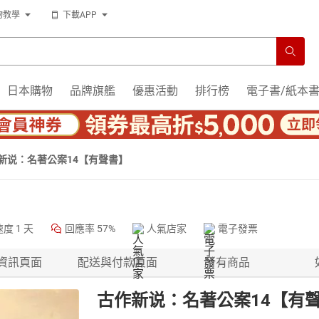
物教學
下載APP
日本購物
品牌旗艦
優惠活動
排行榜
電子書/紙本
新说：名著公案14【有聲書】
速度
1 天
回應率
57%
人氣店家
電子發票
資訊頁面
配送與付款頁面
所有商品
古作新说：名著公案14【有