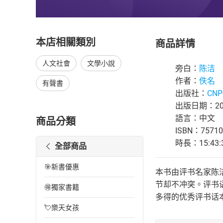
本店相關類別
商品詳情
人文社會
文學小說
旁白：
陈洁
作者：
佚名
有聲書
出版社：
CNP
出版日期：202
語言：中文
商品分類
ISBN：75710
時長：15:43:
全部商品
🎯新書優惠
本书由评书名家陈
节却不冲突。评书
🉐獨家書籍
多得的优秀评书话
💘樂天女孩