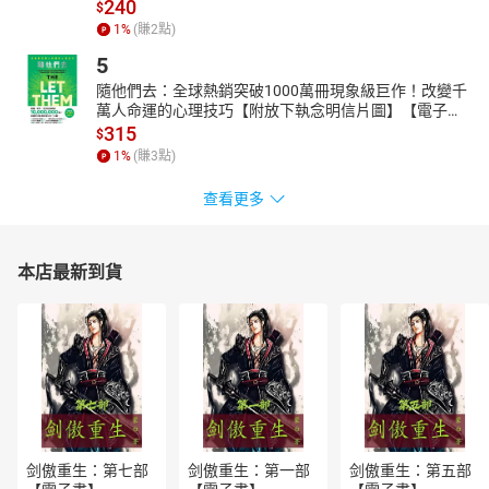
240
$
1
%
(賺
2
點)
5
隨他們去：全球熱銷突破1000萬冊現象級巨作！改變千
萬人命運的心理技巧【附放下執念明信片圖】【電子
書】
315
$
1
%
(賺
3
點)
查看更多
本店最新到貨
剑傲重生：第七部
剑傲重生：第一部
剑傲重生：第五部