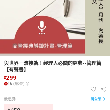
日本購物
電子/紙本書
HOT
與世界一流接軌！經理人必讀的經典--管理篇
【有聲書】
299
$
1%
(賺2點)
優惠券
一鍵全領