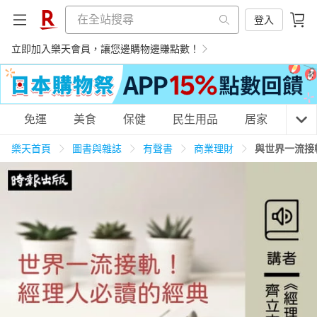
登入
立即加入樂天會員，讓您邊購物邊賺點數！
購物網分類
免運
美食
保健
民生用品
居家
3C
樂天首頁
圖書與雜誌
有聲書
商業理財
與世界一流接
天天免運
美食蛋糕
養生保健
民生用品
居家生活
3C家電
運動休閒
親子玩具
女裝
男裝
化妝保養
情趣用品