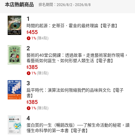
本店熱銷商品
7 時間管理：先吃掉那隻青蛙
排名期間：2026/8/2 - 2026/8/8
8 忍耐力：其實你比自己想的更有耐力！棉花糖實驗之父寫給每個
1
人的意志增強計畫
9 華頓商學院最受歡迎的談判課:上完這堂課，世界都會聽你的
時間的起源：史蒂芬．霍金的最終理論【電子書】
455
10 心流：高手都在研究的最優體驗心理學
$
1
%
(賺
4
點)
2
藝術的40堂公開課：透過故事，走進藝術家創作現場，
看藝術如何誕生、如何形塑人類生活【電子書】
385
$
1
%
(賺
3
點)
3
扁平時代：演算法如何限縮我們的品味與文化【電子
書】
385
$
1
%
(賺
3
點)
4
蛋白質的一生（暢銷改版）──了解生命活動的秘密，讀
懂生命科學的第一本書【電子書】