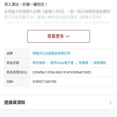
深入潛出，好書一聽到位！
台灣最大的經理人社群《經理人月刊》，是一個以商管知識為體的
多元化的互動平台。靈魂人物齊立文目前擔任《經理人月刊》、
《數位時代》的內容長，擅長拆解各種商用知識，將難懂的理論化
約為簡單的概念。
本套聲頻，主要聚焦工作效率。為廣大的上班族需求，提供掌握工
查看更多
作重點的方法。
講者
品牌
時報文化出版股份有限公司
齊立文
《經理人月刊》、《數位時代》內容長。台大社會學系畢業，曾任
商品分類
樂天首頁
樂天Kobo電子書
有聲書
商業理財
《明日報》國際新聞中心編譯、《哈佛商業評論》中文版主編，譯
商品貨號(SKU)
239df8a7-37bb-3db7-91df-930f6e01fb05
作有《百辯經濟學》《從創業家到執行長》《生態經濟大未來》。
目錄
ISBN
9789571385785
1 杜拉克談高效能的5個習慣
2 一分鐘經理人
3 六頂思考帽
退換貨須知
4 番茄工作法
5 與成功有約
6 80/20法則：商場獲利與生活如意的成功法則