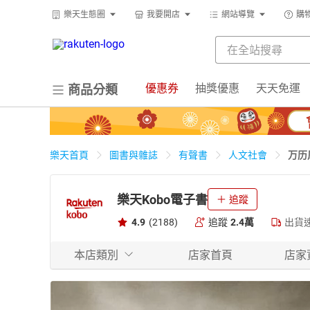
樂天生態圈
我要開店
網站導覽
購
優惠券
抽獎優惠
天天免運
商品分類
万历
樂天首頁
圖書與雜誌
有聲書
人文社會
樂天Kobo電子書
追蹤
4.9
(2188)
追蹤
2.4萬
出貨
本店類別
店家首頁
店家