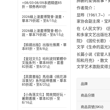
肺腑的爱情故事，揭
⭐08/03-08/09本週精選85
折，領券再85折
作者简介：
显晔（1961.
2026線上漫畫博覽會-漫畫，
單本79折起，至8/15止
家协会副主席，宝
在《人民文学》《
2026線上漫畫博覽會-輕小
和多家文艺出版社
說，單本79折起，至8/15止
院》《固伦长歌》
【臉譜出版】出版社推薦，單
文学《生命的蓝光
本85折，至8/8止
长篇小说《官宦人
【皇冠文化】哈利波特繁體中
阳和月亮》，散文
文版系列，單本88折，套書
文学艺术激励奖得
82折起，至8/31止
【高寶書版】馬伯庸《桃花源
沒事兒》系列延伸書展，單本
品牌
85折起，至8/25止
【小角落文化】閱來閱好玩，
商品分類
暑期書展，單本82折，至
8/16止
商品貨號(SKU)