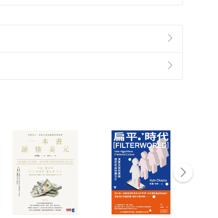
準則
第
2
條第
5
款之規定，「非以有形媒介提供之數位
，不適用消保法第
19
條第
1
項七日內無條件退貨之規
非以有形媒介提供之數位內容，消費者同意若訂購後
付款
方式
完成
訂單
中點選「瀏覽訂單明細」
>
「申請取消訂單
/
退
Payment
Complete
/退貨。
登入帳號，下載書籍後看書