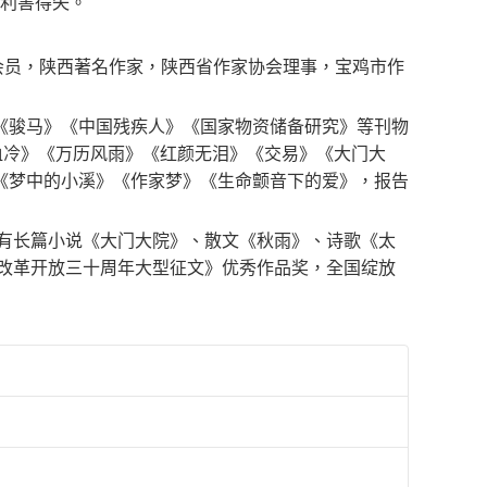
的利害得失。
会会员，陕西著名作家，陕西省作家协会理事，宝鸡市作
《骏马》《中国残疾人》《国家物资储备研究》等刊物
血冷》《万历风雨》《红颜无泪》《交易》《大门大
《梦中的小溪》《作家梦》《生命颤音下的爱》，报告
品有长篇小说《大门大院》、散文《秋雨》、诗歌《太
念改革开放三十周年大型征文》优秀作品奖，全国绽放