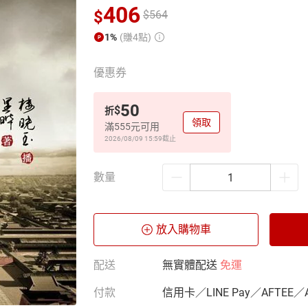
406
$
$
564
1%
(賺4點)
優惠券
50
$
折
領取
滿555元可用
2026/08/09 15:59
截止
數量
放入購物車
配送
無實體配送
免運
付款
信用卡／LINE Pay／AFTEE／