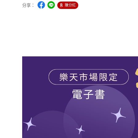
分享：
賺分紅