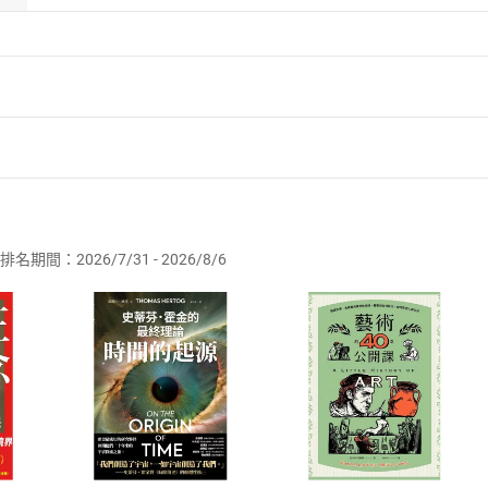
者保護法
第
19
條第
1
項後段
暨
通訊交易解除權合理例外情事適用
供即為完成之線上服務，經消費者事先同意始提供。」 之商品
排名期間：2026/7/31 - 2026/8/6
訂購本店鋪之商品即代表知悉本店鋪所銷售之商品為電子書，屬
取電子書，不得請求退貨退款。
品
放入
購物車
登入
帳號
欲取消訂單或辦理退貨時，請登入樂天市場，並於「我的訂單」
Shopping cart
Login
將依您的申請進行審核，待審核通過後將為您辦理退款事宜。
市場須以整筆訂單為單位進行取消/退貨，恕無法以單支商品取消
如何開始使用？
.選擇閱讀載具
Step2.