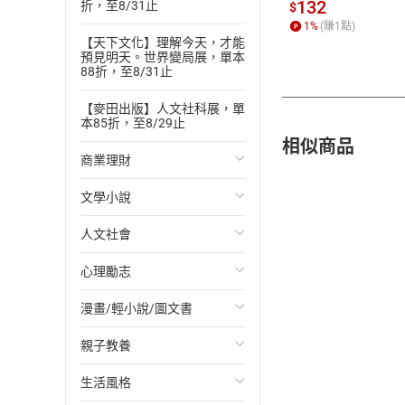
書】
132
折，至8/31止
$
1
%
(賺
1
點)
【天下文化】理解今天，才能
預見明天。世界變局展，單本
88折，至8/31止
【麥田出版】人文社科展，單
本85折，至8/29止
相似商品
商業理財
文學小說
投資理財
人文社會
經濟/趨勢
歐美文學
心理勵志
財務/金融
日本文學
國際關係
漫畫/輕小說/圖文書
管理/領導
韓國文學
政治
心靈成長/情緒
親子教養
職場工作術
華文文學
社會科學
人際關係
輕小說
生活風格
成功法
經典文學
台灣/中國歷史
兩性關係
奇幻/科幻
教育現場