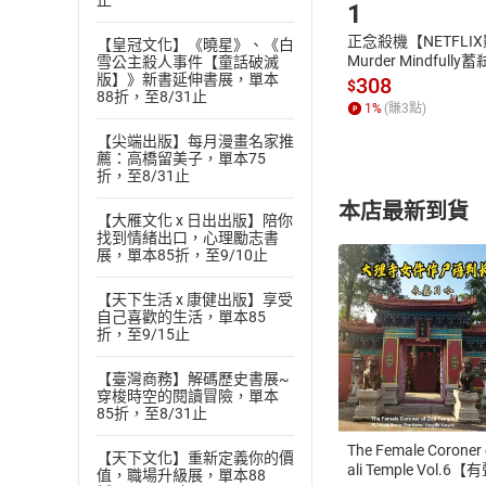
止
1
正念殺機【NETFLI
【皇冠文化】《曉星》、《白
Murder Mindfully
雪公主殺人事件【童話破滅
版】》新書延伸書展，單本
發】【電子書】
308
$
88折，至8/31止
1
%
(賺
3
點)
【尖端出版】每月漫畫名家推
薦：高橋留美子，單本75
折，至8/31止
本店最新到貨
【大雁文化 x 日出出版】陪你
找到情緒出口，心理勵志書
展，單本85折，至9/10止
【天下生活 x 康健出版】享受
自己喜歡的生活，單本85
折，至9/15止
付款方
【臺灣商務】解碼歷史書展~
穿梭時空的閱讀冒險，單本
ATM轉帳、信用卡
85折，至8/31止
The Female Coroner 
【天下文化】重新定義你的價
ali Temple Vol.6【
值，職場升級展，單本88