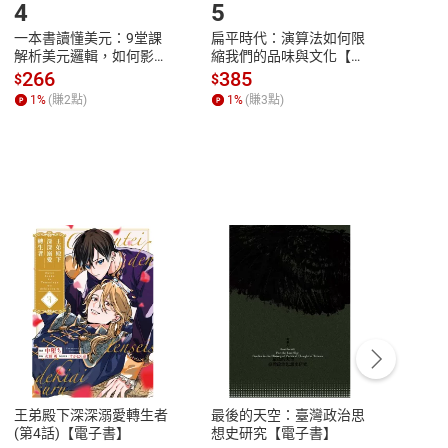
4
5
6
一本書讀懂美元：9堂課
扁平時代：演算法如何限
本物
解析美元邏輯，如何影響
縮我們的品味與文化【電
說，
全球經濟和每個人的投資
子書】
來】
266
385
28
$
$
$
【電子書】
1
%
(賺
2
點)
1
%
(賺
3
點)
1
%
客服資訊
豫期
服務時間：週一到週五 10:00-12:00、
易解
13:00-17:00 (國定假日及例假日休息)
王弟殿下深深溺愛轉生者
最後的天空：臺灣政治思
鬼島
品性
客服電話：0080-1857077
(第4話)【電子書】
想史研究【電子書】
小事