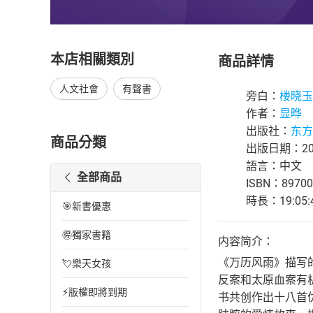
本店相關類別
商品詳情
人文社會
有聲書
旁白：
楼晓玉
作者：
显晔
出版社：
东方
商品分類
出版日期：202
語言：中文
全部商品
ISBN：89700
時長：19:05:
🎯新書優惠
🉐獨家書籍
内容简介：
《万历风雨》描写
💘樂天女孩
反案和太原血案有
⚡版權即將到期
书共创作出十八首