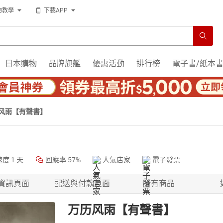
物教學
下載APP
日本購物
品牌旗艦
優惠活動
排行榜
電子書/紙本
风雨【有聲書】
速度
1 天
回應率
57%
人氣店家
電子發票
資訊頁面
配送與付款頁面
所有商品
万历风雨【有聲書】