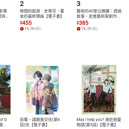
2
3
X影集
時間的起源：史蒂芬．霍
藝術的40堂公開課：透過
蓄弒待
金的最終理論【電子書】
故事，走進藝術家創作現
場，看藝術如何誕生、如
455
385
$
$
何形塑人類生活【電子
1
%
(賺
4
點)
1
%
(賺
3
點)
書】
式
退換貨規範
、LINE PAY、AFTEE
本店是否提供消費者保護法七日猶
之權利，遽消費者保護法及通訊交
of D
前輩，請跟我交往(第6
May I help you? 漸近戀愛
除權合理例外情事適用準則，依商
有聲
話)完【電子書】
物語(第5話)【電子書】