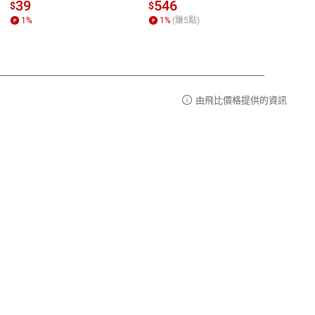
請參
客服信箱：
聯絡店家
39
546
33
$
$
$
1
%
1
%
(賺
5
點)
1
%
由飛比價格提供的資訊