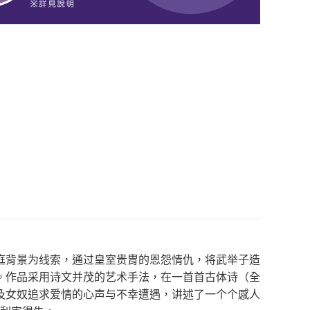
庭背景为线索，通过皇室贵胄的恩怨情仇，将武举子造
。作品采用诗文并茂的艺术手法，在一首首古体诗（全
及女奴追求爱情的心声与不幸遭遇，讲述了一个个感人