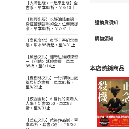
【大牌出版 x 一起來出版】全
書系，單本85折，至8/13止
【聯經出版】吃好油降血糖，
退換貨須知
從控醣到舒壓的全方位健康提
案，單本85折，至7/31止
購物須知
【皇冠文化】東野圭吾紀念書
退換貨規定：
展，單本85折起，至8/31止
(
一
)
依
消費
內容或一經提
【啟動文化】翻轉思維的練習
購書須知
－《利他》延伸書展，單本
定。
85折，至8/14止
本店熱銷商品
(
二
)
消費者
且已下載
/
存
【橡樹林文化】一行禪師百歲
挑選
商
誕辰紀念書展，單本85折，
退貨方式：您
至8/22止
Choose
貨」，本店鋪
【校園書房】AI世代的職場大
請注意，樂天
人學！新書$250、單本88
購書後，
折，至8/31止
【蓋亞文化】黃易作品展，單
Step1
本85折、套書75折，至8/20