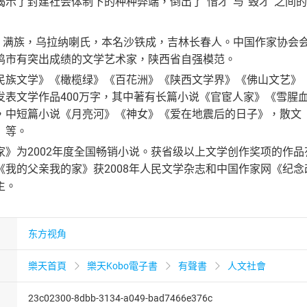
示了封建社会体制下的种种弊端，倒出了“惜才”与“毁才”之间
7~），满族，乌拉纳喇氏，本名沙铁成，吉林长春人。中国作家协
鸡市有突出成绩的文学艺术家，陕西省自强模范。
民族文学》《橄榄绿》《百花洲》《陕西文学界》《佛山文艺》
发表文学作品400万字，其中著有长篇小说《官宦人家》《雪腥
，中短篇小说《月亮河》《神女》《爱在地震后的日子》，散文
》等。
家》为2002年度全国畅销小说。获省级以上文学创作奖项的作
《我的父亲我的家》获2008年人民文学杂志和中国作家网《纪
主。
东方视角
樂天首頁
樂天Kobo電子書
有聲書
人文社會
23c02300-8dbb-3134-a049-bad7466e376c