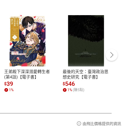
客服資訊
豫期
服務時間：週一到週五 10:00-12:00、
易解
13:00-17:00 (國定假日及例假日休息)
王弟殿下深深溺愛轉生者
最後的天空：臺灣政治思
鬼島
品性
客服電話：0080-1857077
(第4話)【電子書】
想史研究【電子書】
小事
請參
客服信箱：
聯絡店家
39
546
33
$
$
$
1
%
1
%
(賺
5
點)
1
%
由飛比價格提供的資訊