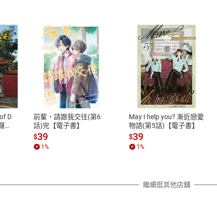
式
退換貨規範
、LINE PAY、AFTEE
本店是否提供消費者保護法七日猶
之權利，遽消費者保護法及通訊交
of D
前輩，請跟我交往(第6
May I help you? 漸近戀愛
除權合理例外情事適用準則，依商
有聲
話)完【電子書】
物語(第5話)【電子書】
質各有不同規定。詳細退換貨說明
39
39
$
$
照各商品說明。
1
%
1
%
詳細說明
繼續逛其他店舖