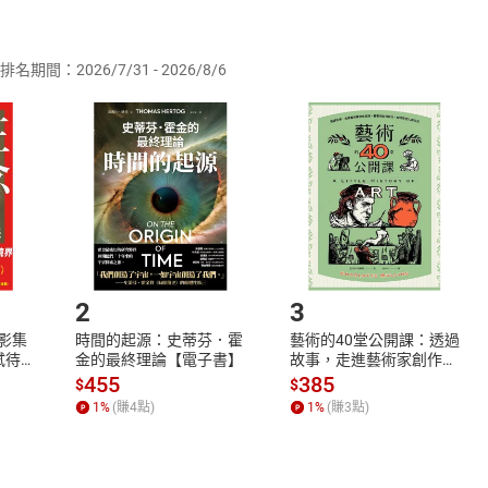
供即為完成之線上服務，經消費者事先同意始提供。」 之商品
排名期間：2026/7/31 - 2026/8/6
訂購本店鋪之商品即代表知悉本店鋪所銷售之商品為電子書，屬
取電子書，不得請求退貨退款。
品
放入
購物車
登入
帳號
欲取消訂單或辦理退貨時，請登入樂天市場，並於「我的訂單」
Shopping cart
Login
將依您的申請進行審核，待審核通過後將為您辦理退款事宜。
市場須以整筆訂單為單位進行取消/退貨，恕無法以單支商品取消
如何開始使用？
.選擇閱讀載具
Step2.
2
3
X影集
時間的起源：史蒂芬．霍
藝術的40堂公開課：透過
蓄弒待
金的最終理論【電子書】
故事，走進藝術家創作現
場，看藝術如何誕生、如
455
385
$
$
何形塑人類生活【電子
1
%
(賺
4
點)
1
%
(賺
3
點)
書】