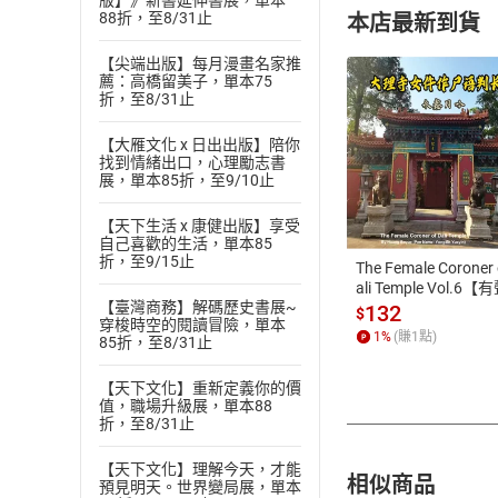
版】》新書延伸書展，單本
88折，至8/31止
本店最新到貨
【尖端出版】每月漫畫名家推
薦：高橋留美子，單本75
折，至8/31止
【大雁文化 x 日出出版】陪你
找到情緒出口，心理勵志書
付款方
展，單本85折，至9/10止
ATM轉帳、信用卡
【天下生活 x 康健出版】享受
自己喜歡的生活，單本85
折，至9/15止
The Female Coroner 
ali Temple Vol.6【
【臺灣商務】解碼歷史書展~
書】
132
$
穿梭時空的閱讀冒險，單本
1
%
(賺
1
點)
85折，至8/31止
【天下文化】重新定義你的價
值，職場升級展，單本88
折，至8/31止
【天下文化】理解今天，才能
相似商品
預見明天。世界變局展，單本