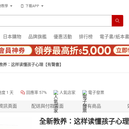
物教學
下載APP
日本購物
品牌旗艦
優惠活動
排行榜
電子書/紙本
教养：这样读懂孩子心理【有聲書】
速度
1 天
回應率
57%
人氣店家
電子發票
資訊頁面
配送與付款頁面
所有商品
全新教养：这样读懂孩子心理