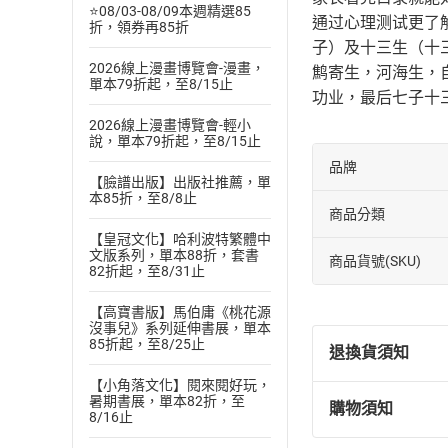
⭐08/03-08/09本週精選85
通过心理测试更了
折，領券再85折
子）及十三生（十
2026線上漫畫博覽會-漫畫，
鹪寄生，河海生，
單本79折起，至8/15止
功业，最后七子十
2026線上漫畫博覽會-輕小
說，單本79折起，至8/15止
品牌
【臉譜出版】出版社推薦，單
本85折，至8/8止
商品分類
【皇冠文化】哈利波特繁體中
文版系列，單本88折，套書
商品貨號(SKU)
82折起，至8/31止
【高寶書版】馬伯庸《桃花源
沒事兒》系列延伸書展，單本
85折起，至8/25止
退換貨須知
【小角落文化】閱來閱好玩，
暑期書展，單本82折，至
購物須知
退換貨規定：
8/16止
(
一
)
依
消費