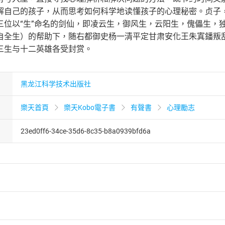
解自己的孩子，从而思考如何科学地读懂孩子的心理秘密。贞子
三位以“生”命名的剑仙，即凌云生，御风生，云阳生，傀儡生，
自全生）的帮助下，随右都御史杨一清平定甘肃安化王朱寘鐇叛
三生与十二英雄各受封赏。
黑龙江科学技术出版社
樂天首頁
樂天Kobo電子書
有聲書
心理勵志
23ed0ff6-34ce-35d6-8c35-b8a0939bfd6a
者保護法
第
19
條第
1
項後段
暨
通訊交易解除權合理例外情事適用