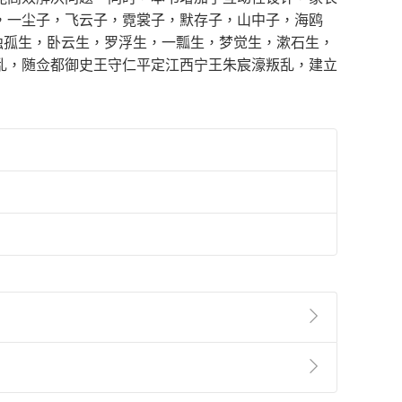
，一尘子，飞云子，霓裳子，默存子，山中子，海鸥
独孤生，卧云生，罗浮生，一瓢生，梦觉生，漱石生，
乱，随佥都御史王守仁平定江西宁王朱宸濠叛乱，建立
準則
第
2
條第
5
款之規定，「非以有形媒介提供之數位