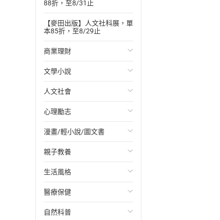
88折，至8/31止
【麥田出版】人文社科展，單
本85折，至8/29止
商業理財
文學小說
投資理財
人文社會
經濟/趨勢
歐美文學
心理勵志
財務/金融
日本文學
國際關係
漫畫/輕小說/圖文書
管理/領導
韓國文學
政治
心靈成長/情緒
親子教養
職場工作術
華文文學
社會科學
人際關係
輕小說
生活風格
成功法
經典文學
台灣/中國歷史
兩性關係
奇幻/科幻
教育現場
醫療保健
行銷/廣告
成長/家庭生活小說
日/韓歷史
心理學
愛情故事
兒童文學/故事
飲食/食譜
自然科普
傳記
懸疑/推理小說
其他歷史/史學
職場/社會寫實
兒童科普/學習
健身/美顏
健康/養生