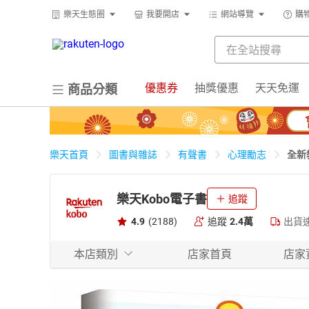
樂天生態圈
我要開店
網站導覽
購
優惠券
抽獎優惠
天天免運
商品分類
全新
樂天首頁
圖書與雜誌
有聲書
心理勵志
樂天Kobo電子書
追蹤
4.9
(2188)
追蹤
2.4萬
出貨
本店類別
店家首頁
店家