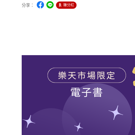
分享：
賺分紅