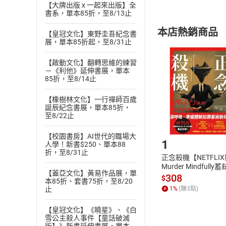
【大牌出版 x 一起來出版】全
內容或一經提
書系，單本85折，至8/13止
購書須知
定。
本店熱銷商品
【皇冠文化】東野圭吾紀念書
(
二
)
消費者
展，單本85折起，至8/31止
且已下載
/
存
挑選
商
退貨方式：您
【啟動文化】翻轉思維的練習
Choose
－《利他》延伸書展，單本
貨」，本店鋪
85折，至8/14止
請注意，樂天
購書後，
【橡樹林文化】一行禪師百歲
誕辰紀念書展，單本85折，
至8/22止
Step1
【校園書房】AI世代的職場大
1
人學！新書$250、單本88
折，至8/31止
正念殺機【NETFLI
Murder Mindfully
【蓋亞文化】黃易作品展，單
發】【電子書】
308
$
本85折、套書75折，至8/20
1
%
(賺
3
點)
止
【皇冠文化】《曉星》、《白
雪公主殺人事件【童話破滅