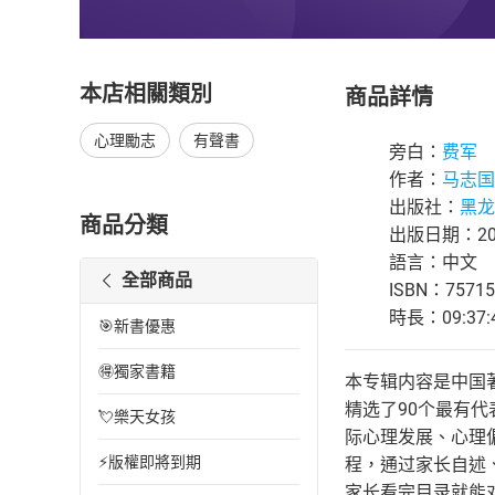
本店相關類別
商品詳情
心理勵志
有聲書
旁白：
费军
作者：
马志国
出版社：
黑龙
商品分類
出版日期：202
語言：中文
全部商品
ISBN：75715
時長：09:37:
🎯新書優惠
🉐獨家書籍
本专辑内容是中国
精选了90个最有
💘樂天女孩
际心理发展、心理
⚡版權即將到期
程，通过家长自述
家长看完目录就能