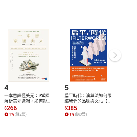
，不適用消保法第
19
條第
1
項七日內無條件退貨之規
非以有形媒介提供之數位內容，消費者同意若訂購後
付款
方式
完成
訂單
中點選「瀏覽訂單明細」
>
「申請取消訂單
/
退
Payment
Complete
/退貨。
登入帳號，下載書籍後看書
4
5
6
一本書讀懂美元：9堂課
扁平時代：演算法如何限
本物
解析美元邏輯，如何影響
縮我們的品味與文化【電
說，
全球經濟和每個人的投資
子書】
來】
266
385
28
$
$
$
【電子書】
1
%
(賺
2
點)
1
%
(賺
3
點)
1
%