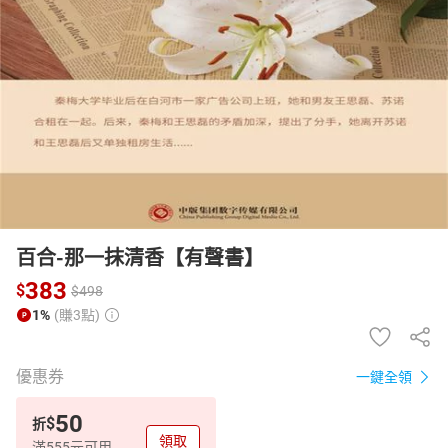
日本購物
電子/紙本書
HOT
百合-那一抹清香【有聲書】
383
$
$
498
1%
(賺3點)
優惠券
一鍵全領
50
$
折
領取
滿555元可用