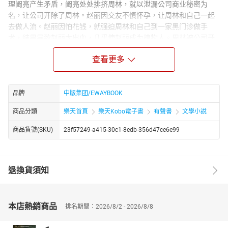
理阚亮产生矛盾，阚亮处处排挤周林，就以泄漏公司商业秘密为
名，让公司开除了周林。赵丽因交友不慎怀孕，让周林和自己一起
去做人流。赵丽因怕花钱，就强迫周林和自己到一家黑门诊做手
术，结果导致赵丽大出血，几乎使赵丽成为植物人。周林被公司开
除后，他一边摆地摊卖化妆品，一边在医院照顾赵丽。秦梅和刘
查看更多
忻、苏诺是生活中的好姐妹。可苏诺和广告公司老总刘子放的父辈
就是曾在十年前伤害过十几岁的秦梅，秦梅和苏诺之间产生了一系
列的恩怨纠纷。
品牌
中版集团/EWAYBOOK
Author Biograph：
魏蕴晓，原名魏明春，笔名洪波，1969 年生，河南南阳人。中国剧
商品分類
樂天首頁
樂天Kobo電子書
有聲書
文學小說
作家协会、河南省作家协会、影视家协会会员，河南影视集团特约
商品貨號(SKU)
23f57249-a415-30c1-8edb-356d47ce6e99
编剧。毕业于南阳师范学院中文系，历任教师、编辑、记者。1988
年起发表作品，累计三百余万字，涵盖诗歌、散文、小说、剧本
等，出版诗集《红桑葚》等。文风清新质朴，《百合 - 那一抹清香》
以温润笔触书写生命与美好，作品真挚动人、意蕴悠长。
退換貨須知
本店熱銷商品
排名期間：2026/8/2 - 2026/8/8