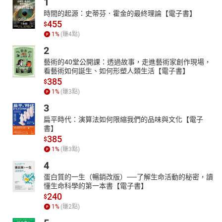
1
時間的起源：史蒂芬．霍金的最終理論【電子書】
455
$
1
%
(賺
4
點)
2
藝術的40堂公開課：透過故事，走進藝術家創作現場，
看藝術如何誕生、如何形塑人類生活【電子書】
385
$
1
%
(賺
3
點)
3
扁平時代：演算法如何限縮我們的品味與文化【電子
書】
385
$
1
%
(賺
3
點)
4
蛋白質的一生（暢銷改版）──了解生命活動的秘密，讀
懂生命科學的第一本書【電子書】
240
$
1
%
(賺
2
點)