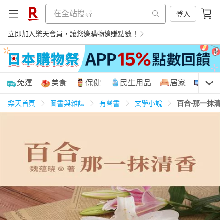
登入
立即加入樂天會員，讓您邊購物邊賺點數！
購物網分類
免運
美食
保健
民生用品
居家
3C
樂天首頁
圖書與雜誌
有聲書
文學小說
百合-那一抹
天天免運
美食蛋糕
養生保健
民生用品
居家生活
3C家電
運動休閒
親子玩具
女裝
男裝
化妝保養
情趣用品