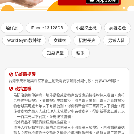
煙仔虎
iPhone 13 128GB
小型挖土機
高雄名產
World Gym 教練課
女睡衣
招財長夾
男懶人鞋
短髮造型
粳米
防詐騙提醒
台灣樂天市場與店家不會主動致電要求解除分期付款、要求ATM轉帳。
政策宣導
為防治動物傳染病，境外動物或動物產品等應施檢疫物輸入我國，應符
合動物檢疫規定，並依規定申請檢疫。擅自輸入屬禁止輸入之應施檢疫
物者最高可處七年以下有期徒刑，得併科新臺幣三百萬元以下罰金。應
施檢疫物之輸入人或代理人未依規定申請檢疫者，得處新臺幣五萬元以
上一百萬元以下罰鍰，並得按次處罰。
境外商品不得隨貨贈送應施檢疫物。
收件人違反動物傳染病防治條例第三十四條第三項規定，未將郵遞寄送
輸入之應施檢疫物送交輸出入動物檢疫機關銷燬者，處新臺幣三萬元以