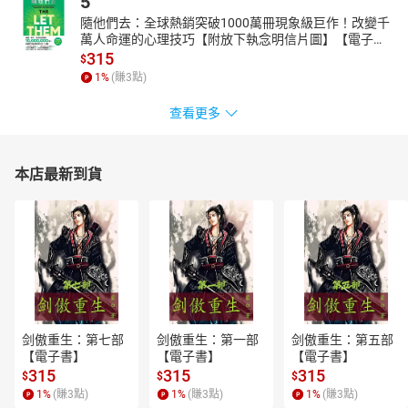
5
隨他們去：全球熱銷突破1000萬冊現象級巨作！改變千
萬人命運的心理技巧【附放下執念明信片圖】【電子
書】
315
$
1
%
(賺
3
點)
查看更多
本店最新到貨
剑傲重生：第七部
剑傲重生：第一部
剑傲重生：第五部
【電子書】
【電子書】
【電子書】
315
315
315
$
$
$
1
%
(賺
3
點)
1
%
(賺
3
點)
1
%
(賺
3
點)