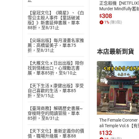
止
正念殺機【NETFLI
Murder Mindfully
【皇冠文化】《曉星》、《白
發】【電子書】
308
$
雪公主殺人事件【童話破滅
1
%
(賺
3
點)
版】》新書延伸書展，單本
88折，至8/31止
【尖端出版】每月漫畫名家推
薦：高橋留美子，單本75
折，至8/31止
本店最新到貨
【大雁文化 x 日出出版】陪你
找到情緒出口，心理勵志書
展，單本85折，至9/10止
【天下生活 x 康健出版】享受
自己喜歡的生活，單本85
付款方
折，至9/15止
ATM轉帳、信用卡
【臺灣商務】解碼歷史書展~
穿梭時空的閱讀冒險，單本
85折，至8/31止
The Female Coroner 
ali Temple Vol.6【
【天下文化】重新定義你的價
書】
132
$
值，職場升級展，單本88