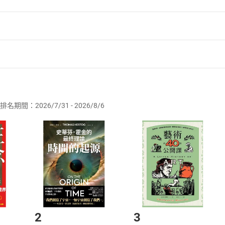
者保護法
第
19
條第
1
項後段
暨
通訊交易解除權合理例外情事適用
供即為完成之線上服務，經消費者事先同意始提供。」 之商品
排名期間：2026/7/31 - 2026/8/6
訂購本店鋪之商品即代表知悉本店鋪所銷售之商品為電子書，屬
取電子書，不得請求退貨退款。
品
放入
購物車
登入
帳號
欲取消訂單或辦理退貨時，請登入樂天市場，並於「我的訂單」
Shopping cart
Login
將依您的申請進行審核，待審核通過後將為您辦理退款事宜。
市場須以整筆訂單為單位進行取消/退貨，恕無法以單支商品取消
如何開始使用？
.選擇閱讀載具
Step2.
2
3