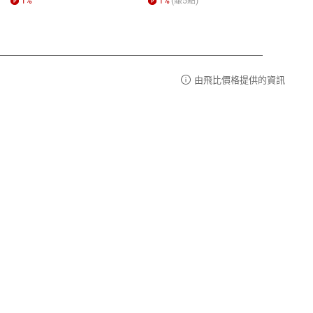
1
%
1
%
(賺
5
點)
1
%
由飛比價格提供的資訊