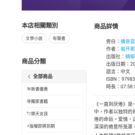
本店相關類別
商品詳情
文學小說
有聲書
旁白：
播音蓝
作者：
菊开那
出版社：
蜻蜓F
商品分類
出版日期：202
語言：中文
全部商品
ISBN：97983
時長：07:58:
🎯新書優惠
🉐獨家書籍
《一直到厌倦》是
中，作者以独特的
💘樂天女孩
倦的命运。爱情，
⚡版權即將到期
深深的倦意所笼罩