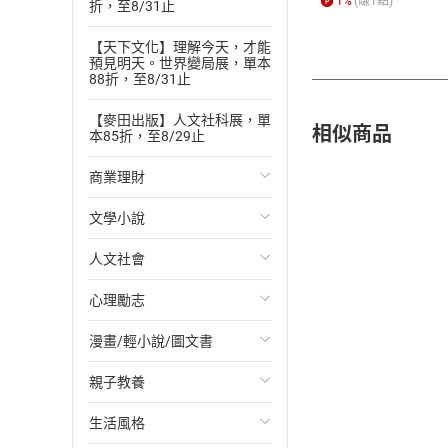
1
%
(賺
1
點)
折，至8/31止
【天下文化】理解今天，才能
預見明天。世界變局展，單本
88折，至8/31止
【麥田出版】人文社科展，單
相似商品
本85折，至8/29止
商業理財
文學小說
投資理財
人文社會
經濟/趨勢
歐美文學
心理勵志
財務/金融
日本文學
國際關係
漫畫/輕小說/圖文書
管理/領導
韓國文學
政治
心靈成長/情緒
親子教養
職場工作術
華文文學
社會科學
人際關係
輕小說
生活風格
成功法
經典文學
台灣/中國歷史
兩性關係
奇幻/科幻
教育現場