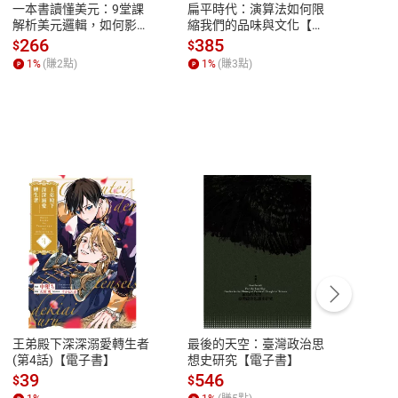
一本書讀懂美元：9堂課
扁平時代：演算法如何限
本物
解析美元邏輯，如何影響
縮我們的品味與文化【電
說，
全球經濟和每個人的投資
子書】
來】
266
385
28
$
$
$
【電子書】
1
%
(賺
2
點)
1
%
(賺
3
點)
1
%
客服資訊
豫期
服務時間：週一到週五 10:00-12:00、
易解
13:00-17:00 (國定假日及例假日休息)
王弟殿下深深溺愛轉生者
最後的天空：臺灣政治思
鬼島
品性
客服電話：0080-1857077
(第4話)【電子書】
想史研究【電子書】
小事
請參
客服信箱：
聯絡店家
39
546
33
$
$
$