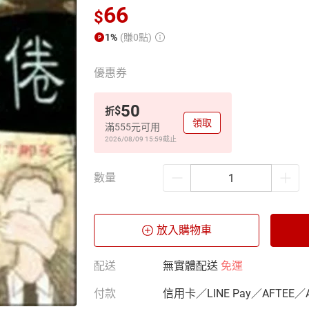
66
$
1%
(賺0點)
優惠券
50
$
折
領取
滿555元可用
2026/08/09 15:59
截止
數量
放入購物車
配送
無實體配送
免運
付款
信用卡／LINE Pay／AFTEE／