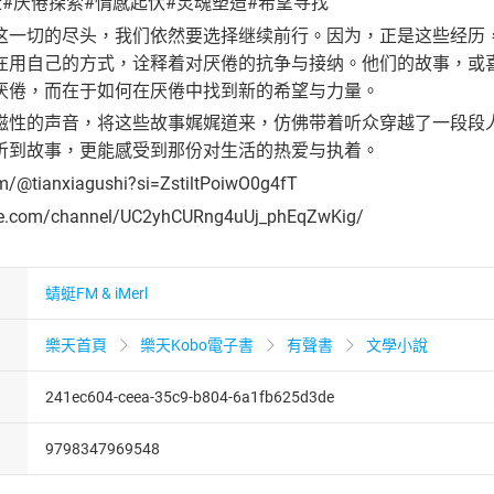
#厌倦探索#情感起伏#灵魂塑造#希望寻找
这一切的尽头，我们依然要选择继续前行。因为，正是这些经历
在用自己的方式，诠释着对厌倦的抗争与接纳。他们的故事，或
厌倦，而在于如何在厌倦中找到新的希望与力量。
磁性的声音，将这些故事娓娓道来，仿佛带着听众穿越了一段段
听到故事，更能感受到那份对生活的热爱与执着。
om/@tianxiagushi?si=ZstiltPoiwO0g4fT
be.com/channel/UC2yhCURng4uUj_phEqZwKig/
蜻蜓FM & iMerl
樂天首頁
樂天Kobo電子書
有聲書
文學小說
241ec604-ceea-35c9-b804-6a1fb625d3de
9798347969548