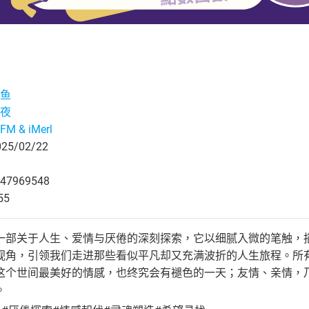
鱼
夜
M & iMerl
5/02/22
47969548
55
一部关于人生、爱情与厌倦的深刻探索，它以细腻入微的笔触，
视角，引领我们走进那些看似平凡却又充满波折的人生旅程。所
这个世间最美好的情感，也终究会有褪色的一天；友情、亲情，
。