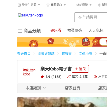
樂天生態圈
我要開店
網站導覽
購
優惠券
抽獎優惠
天天免運
商品分類
一直
樂天首頁
圖書與雜誌
有聲書
文學小說
樂天Kobo電子書
追蹤
4.9
(2188)
追蹤
2.4萬
出貨
本店類別
店家首頁
店家