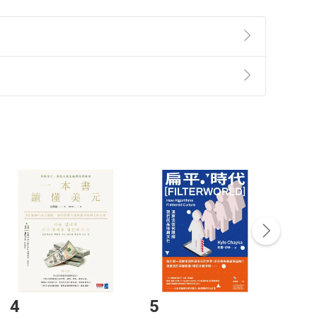
準則
第
2
條第
5
款之規定，「非以有形媒介提供之數位
，不適用消保法第
19
條第
1
項七日內無條件退貨之規
非以有形媒介提供之數位內容，消費者同意若訂購後
付款
方式
完成
訂單
中點選「瀏覽訂單明細」
>
「申請取消訂單
/
退
Payment
Complete
/退貨。
登入帳號，下載書籍後看書
4
5
6