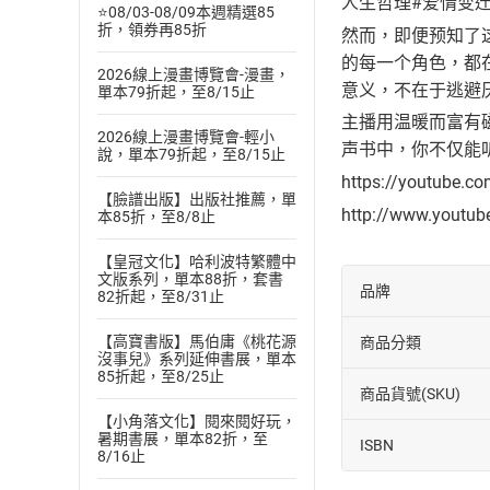
人生哲理#爱情变迁
⭐08/03-08/09本週精選85
折，領券再85折
然而，即便预知了
的每一个角色，都
2026線上漫畫博覽會-漫畫，
意义，不在于逃避
單本79折起，至8/15止
主播用温暖而富有
2026線上漫畫博覽會-輕小
声书中，你不仅能
說，單本79折起，至8/15止
https://youtube.c
【臉譜出版】出版社推薦，單
http://www.youtu
本85折，至8/8止
【皇冠文化】哈利波特繁體中
文版系列，單本88折，套書
品牌
82折起，至8/31止
【高寶書版】馬伯庸《桃花源
商品分類
沒事兒》系列延伸書展，單本
85折起，至8/25止
商品貨號(SKU)
【小角落文化】閱來閱好玩，
暑期書展，單本82折，至
ISBN
8/16止