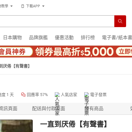
物教學
下載APP
日本購物
品牌旗艦
優惠活動
排行榜
電子書/紙本
到厌倦【有聲書】
速度
1 天
回應率
57%
人氣店家
電子發票
資訊頁面
配送與付款頁面
所有商品
一直到厌倦【有聲書】