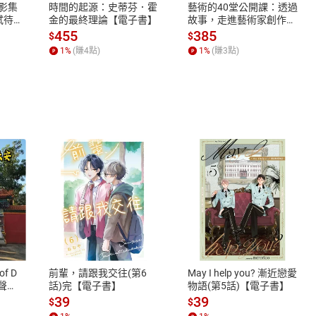
X影集
時間的起源：史蒂芬．霍
藝術的40堂公開課：透過
蓄弒待
金的最終理論【電子書】
故事，走進藝術家創作現
場，看藝術如何誕生、如
455
385
$
$
何形塑人類生活【電子
1
%
(賺
4
點)
1
%
(賺
3
點)
書】
式
退換貨規範
、LINE PAY、AFTEE
本店是否提供消費者保護法七日猶
之權利，遽消費者保護法及通訊交
of D
前輩，請跟我交往(第6
May I help you? 漸近戀愛
除權合理例外情事適用準則，依商
有聲
話)完【電子書】
物語(第5話)【電子書】
質各有不同規定。詳細退換貨說明
39
39
$
$