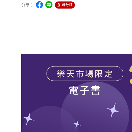
分享：
賺分紅