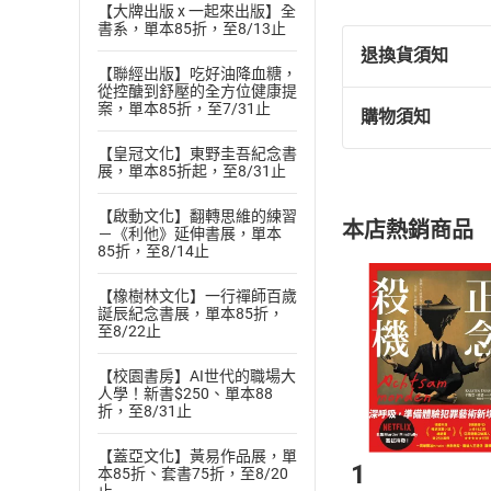
【大牌出版 x 一起來出版】全
書系，單本85折，至8/13止
退換貨須知
【聯經出版】吃好油降血糖，
從控醣到舒壓的全方位健康提
案，單本85折，至7/31止
購物須知
退換貨規定：
(
一
)
依
消費
【皇冠文化】東野圭吾紀念書
展，單本85折起，至8/31止
內容或一經提
購書須知
定。
【啟動文化】翻轉思維的練習
本店熱銷商品
－《利他》延伸書展，單本
(
二
)
消費者
85折，至8/14止
且已下載
/
存
挑選
商
退貨方式：您
【橡樹林文化】一行禪師百歲
Choose
誕辰紀念書展，單本85折，
貨」，本店鋪
至8/22止
請注意，樂天
購書後，
【校園書房】AI世代的職場大
人學！新書$250、單本88
折，至8/31止
Step1
【蓋亞文化】黃易作品展，單
1
本85折、套書75折，至8/20