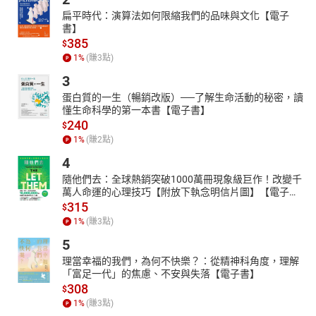
扁平時代：演算法如何限縮我們的品味與文化【電子
書】
385
$
1
%
(賺
3
點)
3
蛋白質的一生（暢銷改版）──了解生命活動的秘密，讀
懂生命科學的第一本書【電子書】
240
$
1
%
(賺
2
點)
4
隨他們去：全球熱銷突破1000萬冊現象級巨作！改變千
萬人命運的心理技巧【附放下執念明信片圖】【電子
書】
315
$
1
%
(賺
3
點)
5
理當幸福的我們，為何不快樂？：從精神科角度，理解
「富足一代」的焦慮、不安與失落【電子書】
308
$
1
%
(賺
3
點)