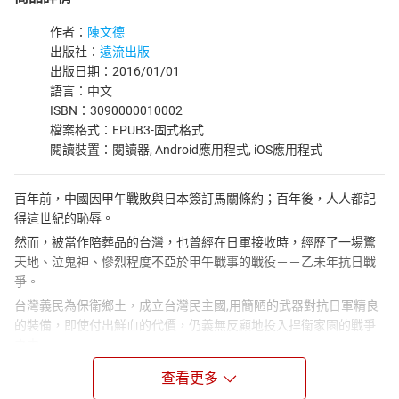
作者：
陳文德
出版社：
遠流出版
出版日期：2016/01/01
語言：中文
ISBN：3090000010002
檔案格式：EPUB3-固式格式
閱讀裝置：閱讀器, Android應用程式, iOS應用程式
百年前，中國因甲午戰敗與日本簽訂馬關條約；百年後，人人都記
得這世紀的恥辱。
然而，被當作陪葬品的台灣，也曾經在日軍接收時，經歷了一場驚
天地、泣鬼神、慘烈程度不亞於甲午戰事的戰役－－乙未年抗日戰
爭。
台灣義民為保衛鄉土，成立台灣民主國,用簡陋的武器對抗日軍精良
的裝備，即使付出鮮血的代價，仍義無反顧地投入捍衛家園的戰爭
之中。
本書透過通俗的文體，呈現出台灣歷史的真面目，目的是為了喚起
查看更多
國人對台灣史的重視，並摘下有色眼鏡以懇切務實的態度去了解台