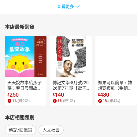
查看更多
本店最新到貨
天天說故事給孩子
傳記文學-8月號/20
如果可以簡單，誰
聽：春日晨間故事
26第771期【電子
想要複雜（暢銷經
【有聲書】
書】
典新編版）【電子
250
140
480
$
$
$
書】
1
%
(賺
2
點)
1
%
(賺
1
點)
1
%
(賺
4
點)
本店相關類別
傳記/回憶錄
人文社會