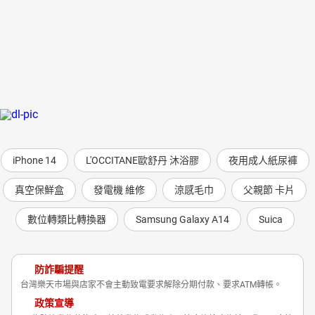
iPhone 14
L'OCCITANE歐舒丹 沐浴膠
夜用成人紙尿褲
真空保鮮盒
發電機 維修
涼感毛巾
父親節 卡片
數位轉類比轉換器
Samsung Galaxy A14
Suica
防詐騙提醒
台灣樂天市場與店家不會主動致電要求解除分期付款、要求ATM轉帳。
政策宣導