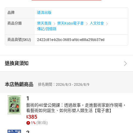
灣，期待國人在再認識台灣之際，能夠重新拾回自尊與自信。
品牌
遠流出版
商品分類
樂天首頁
樂天Kobo電子書
人文社會
傳記/回憶錄
商品貨號(SKU)
2422c81e-b2bc-3685-afdc-e88a29bb37ed
退換貨須知
本店熱銷商品
排名期間：2026/8/3 - 2026/8/9
1
藝術的40堂公開課：透過故事，走進藝術家創作現場，
看藝術如何誕生、如何形塑人類生活【電子書】
385
$
1
%
(賺
3
點)
2