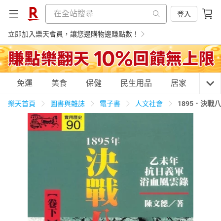
登入
立即加入樂天會員，讓您邊購物邊賺點數！
購物網分類
免運
美食
保健
民生用品
居家
3C
樂天首頁
圖書與雜誌
電子書
人文社會
1895．決
天天免運
美食蛋糕
養生保健
民生用品
居家生活
3C家電
運動休閒
親子玩具
女裝
男裝
化妝保養
情趣用品