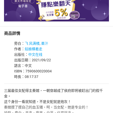
商品詳情
旁白：
飞 风满楼
,
墨汁
作者：
姑娘横着走
出版社：
中文在线
出版日期：2021/09/22
語言：中文
ISBN：7590600020004
時長：08:17:37
三届最佳女配得主秦婠，一朝穿越成了侯府即将被赶出门的假千
金。
这个身份一看就知道，不是女配就是炮灰！
秦婠摸了摸自己的血玉镯，呵，当女配，她是专业的！
娇憨、蠢白、恶毒、腹黑、白莲，任君挑选。