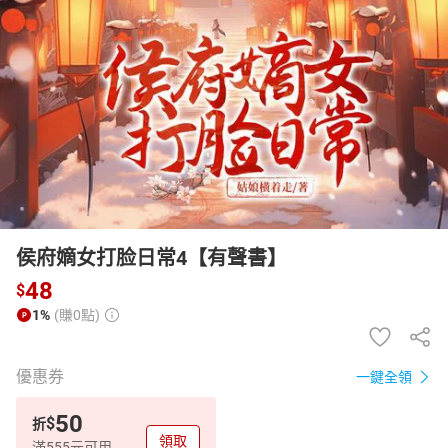
日本購物
電子/紙本書
HOT
侯府嫡女打脸日常4【有聲書】
48
$
1%
(賺0點)
優惠券
一鍵全領
50
$
折
領取
滿555元可用