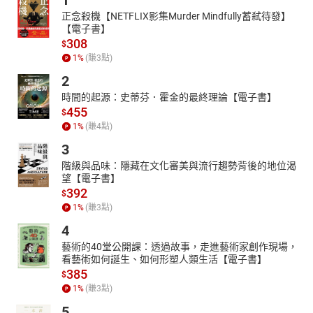
1
正念殺機【NETFLIX影集Murder Mindfully蓄弒待發】
【電子書】
308
$
1
%
(賺
3
點)
2
時間的起源：史蒂芬．霍金的最終理論【電子書】
455
$
1
%
(賺
4
點)
3
階級與品味：隱藏在文化審美與流行趨勢背後的地位渴
望【電子書】
392
$
1
%
(賺
3
點)
4
藝術的40堂公開課：透過故事，走進藝術家創作現場，
看藝術如何誕生、如何形塑人類生活【電子書】
385
$
1
%
(賺
3
點)
5