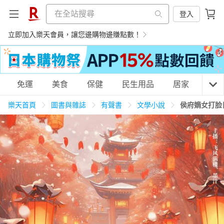
登入
立即加入樂天會員，讓您邊購物邊賺點數！
購物網分類
免運
美食
保健
民生用品
居家
3C
樂天首頁
圖書與雜誌
有聲書
文學小說
侯府嫡女打脸
天天免運
美食蛋糕
養生保健
民生用品
居家生活
3C家電
運動休閒
親子玩具
女裝
男裝
化妝保養
情趣用品