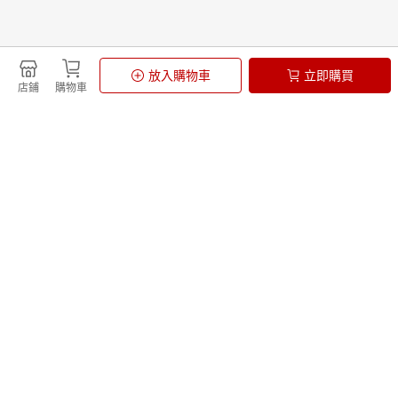
更多推薦
由飛比價格提供的資訊
放入購物車
立即購買
店鋪
購物車
uv直噴機
Kobo Clara 電子書閱讀器
山蘇
JUST BLOOM
Dell XPS 15
籃球
青梅
小腿按摩機
COACH 後背包
Pokemon寶可夢 盒玩