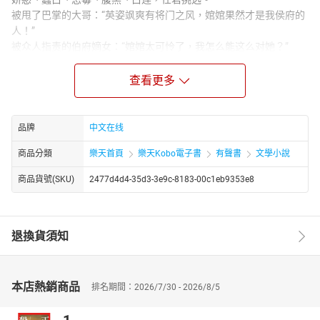
被甩了巴掌的大哥：“英姿飒爽有将门之风，婠婠果然才是我侯府的
人！”
被众人指责的伯府嫡女：“婠婠太可怜了，我怎么能这么对她？”
被骂到抬不起头的纨绔公子哥：“婠婠说的对，我简直一无是处！”
只有某个披着羊皮的太子爷，冷哼一声：“来，请继续你的表演。”
查看更多
秦婠：“太子哥哥在说什么，人家听不懂呢……”
太子：“呵！”
品牌
中文在线
商品分類
樂天首頁
樂天Kobo電子書
有聲書
文學小說
商品貨號(SKU)
2477d4d4-35d3-3e9c-8183-00c1eb9353e8
退換貨須知
本店熱銷商品
排名期間：2026/7/30 - 2026/8/5