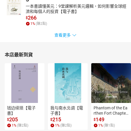
一本書讀懂美元：9堂課解析美元邏輯，如何影響全球經
濟和每個人的投資【電子書】
266
$
1
%
(賺
2
點)
查看更多
本店最新到貨
钱边续琐【電子
我与南水北调【電
Phantom of the Ea
書】
子書】
rthen Fort Chapter
 4【有聲書】
205
215
149
$
$
$
1
%
(賺
2
點)
1
%
(賺
2
點)
1
%
(賺
1
點)