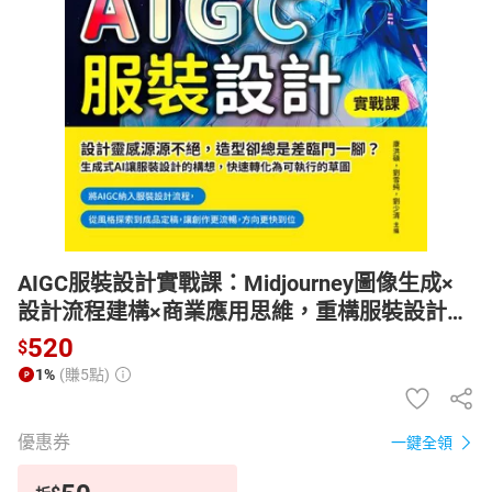
日本購物
電子/紙本書
HOT
AIGC服裝設計實戰課：Midjourney圖像生成×
設計流程建構×商業應用思維，重構服裝設計的
創作與價值體系【電子書】
520
$
1%
(賺5點)
優惠券
一鍵全領