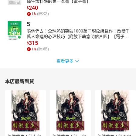
懂生命科學的第一本書【電子書】
240
$
1
%
(賺
2
點)
5
隨他們去：全球熱銷突破1000萬冊現象級巨作！改變千
萬人命運的心理技巧【附放下執念明信片圖】【電子
書】
315
$
1
%
(賺
3
點)
查看更多
本店最新到貨