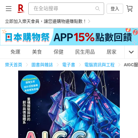
登入
立即加入樂天會員，讓您邊購物邊賺點數！
購物網分類
免運
美食
保健
民生用品
居家
3C
樂天首頁
圖書與雜誌
電子書
電腦資訊與工程
AIG
天天免運
美食蛋糕
養生保健
民生用品
居家生活
3C家電
運動休閒
親子玩具
女裝
男裝
化妝保養
情趣用品