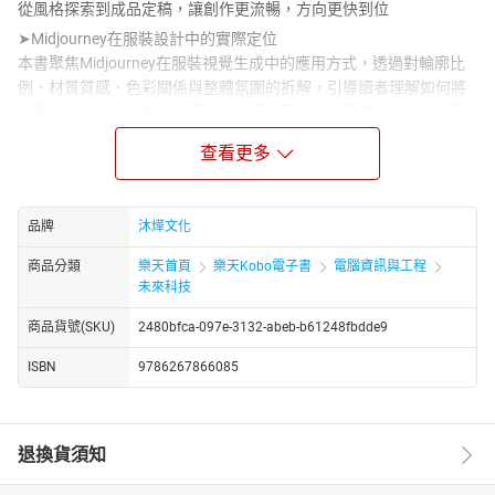
從風格探索到成品定稿，讓創作更流暢，方向更快到位
➤Midjourney在服裝設計中的實際定位
本書聚焦Midjourney在服裝視覺生成中的應用方式，透過對輪廓比
例、材質質感、色彩關係與整體氛圍的拆解，引導讀者理解如何將
抽象的設計想法，轉化為可討論、可修正的視覺草稿，作為設計溝
通與方向確認的依據。
查看更多
➤設計主導權必須被清楚保留
AI能加速構想生成與畫面推進，但無法替代設計判斷。本書從服裝
設計的實務結構出發，說明在使用AI生成圖像的同時，設計者如何
品牌
沐燁文化
持續掌握版型邏輯、穿著機能、風格一致性與品牌調性，讓AI成為
輔助工具，而非主導方向的來源。
商品分類
樂天首頁
樂天Kobo電子書
電腦資訊與工程
未來科技
➤AI如何融入既有設計流程
書中不將AI視為獨立環節，而是回到實際的服裝設計流程，逐步分
商品貨號(SKU)
2480bfca-097e-3132-abeb-b61248fbdde9
析AI適合介入的階段，包括靈感整理、概念視覺試驗、提案溝通與
方向篩選。使AI成為協助判斷與縮短試錯時間的工具，而非增加流
ISBN
9786267866085
程複雜度，讓設計師能在原有工作節奏中自然使用。
➤從創作到產業應用的延伸思考
除了視覺生成，本書也關注AI在服裝產業中可能帶來的影響，包含
退換貨須知
提案效率、跨部門溝通與市場應用層面的變化。透過對創作流程與
商業需求之間關係的梳理，協助讀者理解設計成果如何在不同情境