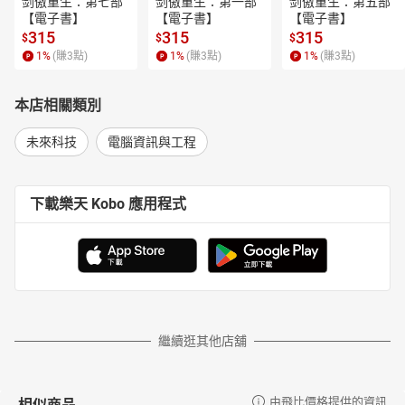
剑傲重生：第七部
剑傲重生：第一部
剑傲重生：第五部
【電子書】
【電子書】
【電子書】
315
315
315
$
$
$
1
%
(賺
3
點)
1
%
(賺
3
點)
1
%
(賺
3
點)
本店相關類別
未來科技
電腦資訊與工程
下載樂天 Kobo 應用程式
繼續逛其他店舖
相似商品
由飛比價格提供的資訊