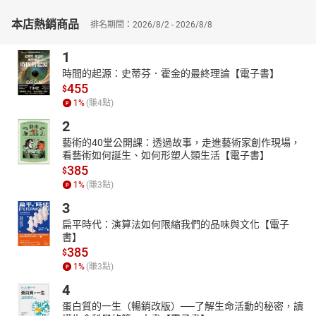
中被使用。
本店熱銷商品
排名期間：2026/8/2 - 2026/8/8
➤面對技術變動的長期設計能力
本書最終關注的並非某一項工具，而是設計者在新技術環境下的判
1
斷能力與調整彈性。透過對AI使用邏輯與設計思維的並行說明，協
時間的起源：史蒂芬．霍金的最終理論【電子書】
助讀者建立可持續的工作方式，使創作不被工具限制，持續保有專
455
$
業價值與發展空間。
1
%
(賺
4
點)
本書特色：本書以生成式AI（AIGC）為核心，聚焦Midjourney在服
2
裝設計領域的實務應用，從需求分析、模型選擇到結果評估，建立
藝術的40堂公開課：透過故事，走進藝術家創作現場，
一套完整的專業操作邏輯。透過大量案例解析提示詞工程與風格控
看藝術如何誕生、如何形塑人類生活【電子書】
制方法，協助設計師提升創作效率與表現力，適合服裝設計師、學
385
$
生、AI技術愛好者以及時尚行業從業者。
1
%
(賺
3
點)
3
扁平時代：演算法如何限縮我們的品味與文化【電子
書】
385
$
1
%
(賺
3
點)
4
蛋白質的一生（暢銷改版）──了解生命活動的秘密，讀