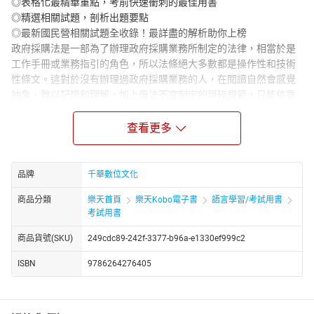
◎表格化最精華重點，考前快速衝刺的最佳用書
◎精選相關試題，剖析出題要點
◎最新國民營相關試題全收錄！最詳盡的解析助你上榜
政府採購法是一部為了辦理政府採購業務所制定的法律，相當於是
工作手冊或業務指引的角色，所以法條絕大多數都是操作性和技術
性條文。這對於沒有辦理過政府採購業務的人，在閱讀自然會感覺
抽象、難以記憶和理解，加上母法不宜制定的瑣碎規範，只能依靠
大量相關子法來處理細節事項，結果就是在考試準備上，如果沒有
同步閱讀配套法規便難以作答，這會是準備難點之一。
查看更多
準備難點之二在於實務見解，雖然選擇題的題目內容多以法條為
主，但如果應考的是以申論題方式考政府採購法的考科，近年的申
論題不乏出現從實務判決改編來的題目，如果不是對法條掌握度
品牌
千華數位文化
高、且習慣從案例裡抓爭點的人，在解題上會相當吃力。
商品分類
樂天首頁
樂天Kobo電子書
語言學習/考試用書
所以該如何準備本科呢？畢竟政府採購法母法、施行細則加上相關
考試用書
法令規則非常的多，時間充裕時，自然可以從：建構體系→記憶法
條→歸納常考重點→刷題等步驟，一步步的扎實準備；但在時間有
商品貨號(SKU)
249cdc89-242f-3377-b96a-e1330ef999c2
限的情況下，可能得變成反過來做，也就是透過刷題來找出常考的
部分，再針對性地把重要的金額數字、工作天數、具體罰則及易混
ISBN
9786264276405
淆的部分進行整理，反覆記憶練習。
而透過本書的特色，可以幫助你做到短時間的複習：
首先是體系化整理，在第一部分章節上便已有按照體系編排、且相