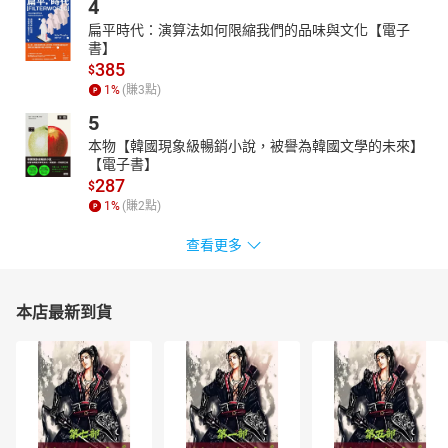
4
扁平時代：演算法如何限縮我們的品味與文化【電子
書】
385
$
1
%
(賺
3
點)
5
本物【韓國現象級暢銷小說，被譽為韓國文學的未來】
【電子書】
287
$
1
%
(賺
2
點)
查看更多
本店最新到貨