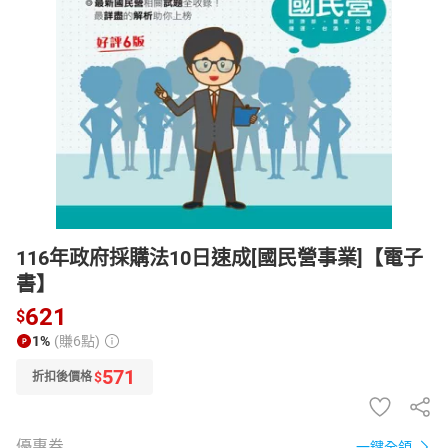
日本購物
電子/紙本書
HOT
116年政府採購法10日速成[國民營事業]【電子
書】
621
$
1%
(賺6點)
571
$
折扣後價格
優惠券
一鍵全領