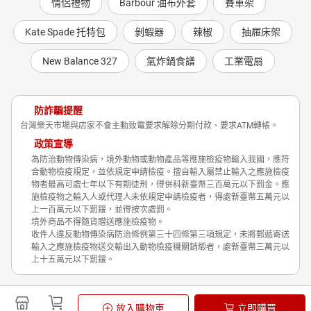
情侶禮物
Barbour 油布外套
賽車架
Kate Spade 托特包
剝蝦器
辣椒
抽屜床架
New Balance 327
氣炸鍋食譜
工業電扇
防詐騙提醒
台灣樂天市場與店家不會主動致電要求解除分期付款、要求ATM轉帳。
政策宣導
為防治動物傳染病，境外動物或動物產品等應施檢疫物輸入我國，應符
合動物檢疫規定，並依規定申請檢疫。擅自輸入屬禁止輸入之應施檢疫
物者最高可處七年以下有期徒刑，得併科新臺幣三百萬元以下罰金。應
施檢疫物之輸入人或代理人未依規定申請檢疫者，得處新臺幣五萬元以
上一百萬元以下罰鍰，並得按次處罰。
境外商品不得隨貨贈送應施檢疫物。
收件人違反動物傳染病防治條例第三十四條第三項規定，未將郵遞寄送
輸入之應施檢疫物送交輸出入動物檢疫機關銷燬者，處新臺幣三萬元以
上十五萬元以下罰鍰。
Shopping is Entertainment!
放入購物車
立即購買