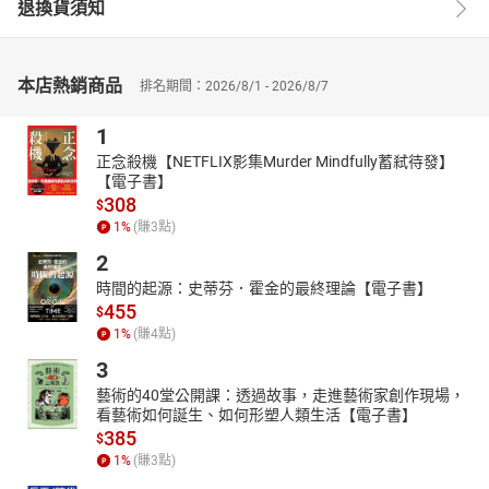
退換貨須知
關聯的記憶點跟法條多整合在一起，章節最開頭便是整理相關法條
及施行細則，並有重點註記，方便快速建構體系。
再來是重點複習和多元題解，考量到最優先事項是短時間內有效複
本店熱銷商品
排名期間：2026/8/1 - 2026/8/7
習，各章節份量安排上便特別規劃及調整，且都會安排「是非題、
選擇題和申論題」作為解析範例，方便閱讀完一個章節後，便可立
1
即檢視自己理解的狀況。
正念殺機【NETFLIX影集Murder Mindfully蓄弒待發】
最後就是收錄近年考題和解析，在第二部分有大量歷屆考古題，如
【電子書】
當年解題依據的法規已修正，擬答亦會更新為使用現行法規來解
308
$
答，讓你在複習上不會產生矛盾與衝突。
1
%
(賺
3
點)
2
時間的起源：史蒂芬．霍金的最終理論【電子書】
455
$
1
%
(賺
4
點)
3
藝術的40堂公開課：透過故事，走進藝術家創作現場，
看藝術如何誕生、如何形塑人類生活【電子書】
385
$
1
%
(賺
3
點)