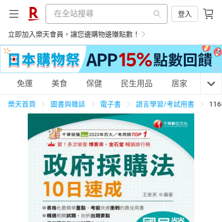
登入
立即加入樂天會員，讓您邊購物邊賺點數！
購物網分類
免運
美食
保健
民生用品
居家
3C
樂天首頁
圖書與雜誌
電子書
語言學習/考試用書
11
天天免運
美食蛋糕
養生保健
民生用品
居家生活
3C家電
運動休閒
親子玩具
女裝
男裝
化妝保養
情趣用品