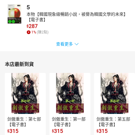
5
本物【韓國現象級暢銷小說，被譽為韓國文學的未來】
【電子書】
287
$
1
%
(賺
2
點)
查看更多
本店最新到貨
剑傲重生：第七部
剑傲重生：第一部
剑傲重生：第五部
【電子書】
【電子書】
【電子書】
315
315
315
$
$
$