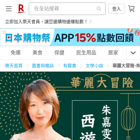
登入
立即加入樂天會員，讓您邊購物邊賺點數！
購物網分類
免運
美食
保健
民生用品
居家
3C
樂天首頁
圖書與雜誌
有聲書
文學小說
華麗大冒險-朱
天天免運
美食蛋糕
養生保健
民生用品
居家生活
3C家電
運動休閒
親子玩具
女裝
男裝
化妝保養
情趣用品