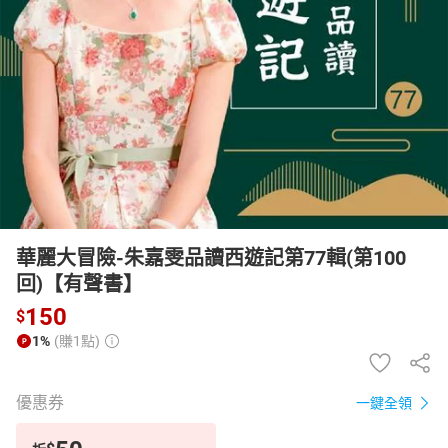
日本購物
電子/紙本書
HOT
華麗大冒險-朱嘉雯品讀西遊記第77輯(第100
回)【有聲書】
150
$
1%
(賺1點)
優惠券
一鍵全領