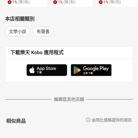
1
%
(賺
3
點)
1
%
(賺
3
點)
1
%
(賺
3
點)
本店相關類別
文學小說
有聲書
下載樂天 Kobo 應用程式
繼續逛其他店舖
相似商品
由飛比價格提供的資訊