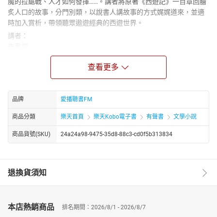
魔的拉鋸戰、人才如何發揮……。講者將原著《西遊記》一百章回膾
炙人口的故事，分門別類，以說書人講故事的方式娓娓道來，並適
時加入賞析，帶領聽眾遨遊經典的西遊世界。
講者：
朱嘉雯
國立中央大學中國文學博士，國立宜蘭大學人文暨科學教育中心副
查看更多
教授，精通紅樓夢等古典小說，當代文學，西洋女性小說。現任國
立東華大學華語文中心主任；為漢聲廣播電台「文學大觀園」節目
製作、主持；《人間福報》專欄主筆； 台灣紅樓夢學會會長；第52
屆廣播金鐘獎得主，亦在各地讀書會講述經典文學。
品牌
愛播聽書FM
章節：
商品分類
樂天首頁
樂天Kobo電子書
有聲書
文學小說
475 第一百回(一)唐僧重回東土
476 第一百回(二)唐僧晉見太宗述經歷
商品貨號(SKU)
24a24a98-9475-35d8-88c3-cd0f5b313834
477 第一百回(三)太宗作文謝唐僧
478 第一百回(四)唐僧師徒佛前受聖職
479 第一百回(五)大眾合掌皈依，同生極樂國，盡報此一身
退換貨須知
本店熱銷商品
排名期間：2026/8/1 - 2026/8/7