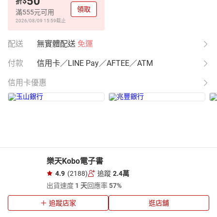
50
$
折
領取
滿555元可用
2026/08/09 15:59
截止
配送
無實體配送
免運
付款
信用卡／LINE Pay／AFTEE／ATM
信用卡優惠
樂天Kobo電子書
4.9
(2188)
追蹤
2.4萬
出貨速度
1 天
回應率
57%
追蹤店家
逛店舖