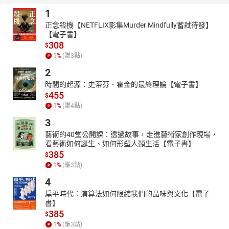
1
正念殺機【NETFLIX影集Murder Mindfully蓄弒待發】
【電子書】
308
$
1
%
(賺
3
點)
2
時間的起源：史蒂芬．霍金的最終理論【電子書】
455
$
1
%
(賺
4
點)
3
藝術的40堂公開課：透過故事，走進藝術家創作現場，
看藝術如何誕生、如何形塑人類生活【電子書】
385
$
1
%
(賺
3
點)
4
扁平時代：演算法如何限縮我們的品味與文化【電子
書】
385
$
1
%
(賺
3
點)