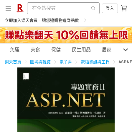
登入
立即加入樂天會員，讓您邊購物邊賺點數！
購物網分類
免運
美食
保健
民生用品
居家
3C
樂天首頁
圖書與雜誌
電子書
電腦資訊與工程
ASP.
天天免運
美食蛋糕
養生保健
民生用品
居家生活
3C家電
運動休閒
親子玩具
女裝
男裝
化妝保養
情趣用品