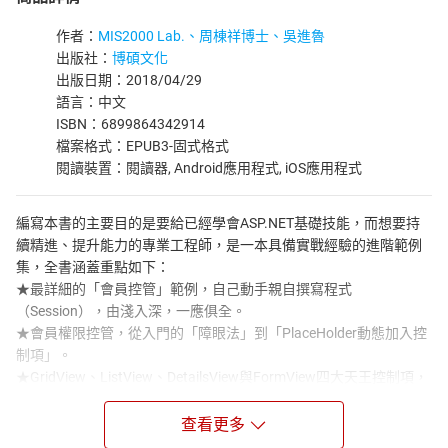
作者：
MIS2000 Lab.、周棟祥博士、吳進魯
出版社：
博碩文化
出版日期：2018/04/29
語言：中文
ISBN：6899864342914
檔案格式：EPUB3-固式格式
閱讀裝置：閱讀器, Android應用程式, iOS應用程式
編寫本書的主要目的是要給已經學會ASP.NET基礎技能，而想要持
續精進、提升能力的專業工程師，是一本具備實戰經驗的進階範例
集，全書涵蓋重點如下：
★最詳細的「會員控管」範例，自己動手親自撰寫程式
（Session），由淺入深，一應俱全。
★會員權限控管，從入門的「障眼法」到「PlaceHolder動態加入控
制項」。
★GridView、ListView、DetailsView與FormView四大天王控制項，
自己動手寫各種功能。
★防範資料隱碼（SQL Injection）與XSS（跨網站腳本）攻擊。
查看更多
★透過Windows AD登入與網路銀行同級的「CA個人憑證」登入。