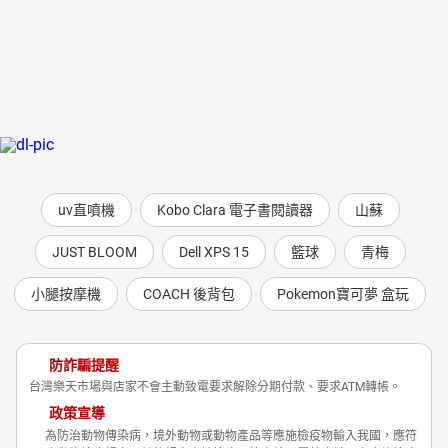
uv直噴機
Kobo Clara 電子書閱讀器
山蘇
JUST BLOOM
Dell XPS 15
籃球
青梅
小腿按摩機
COACH 後背包
Pokemon寶可夢 盒玩
防詐騙提醒
台灣樂天市場與店家不會主動致電要求解除分期付款、要求ATM轉帳。
政策宣導
為防治動物傳染病，境外動物或動物產品等應施檢疫物輸入我國，應符