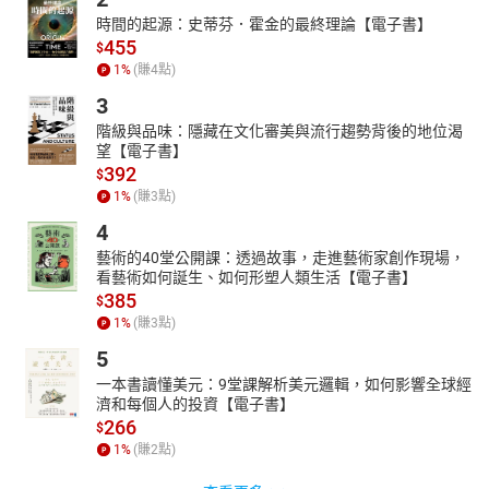
時間的起源：史蒂芬．霍金的最終理論【電子書】
455
$
1
%
(賺
4
點)
3
階級與品味：隱藏在文化審美與流行趨勢背後的地位渴
望【電子書】
392
$
1
%
(賺
3
點)
4
藝術的40堂公開課：透過故事，走進藝術家創作現場，
看藝術如何誕生、如何形塑人類生活【電子書】
385
$
1
%
(賺
3
點)
5
一本書讀懂美元：9堂課解析美元邏輯，如何影響全球經
濟和每個人的投資【電子書】
266
$
1
%
(賺
2
點)