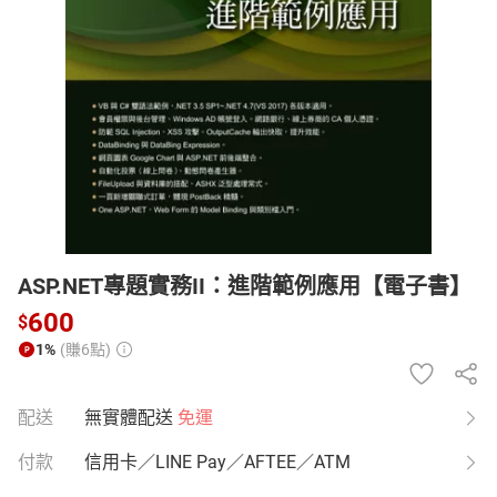
日本購物
電子/紙本書
HOT
ASP.NET專題實務II：進階範例應用【電子書】
600
$
1%
(賺6點)
配送
無實體配送
免運
付款
信用卡／LINE Pay／AFTEE／ATM