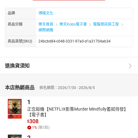
★簡單完成多國語系的網站。MasterPage主版頁面的動態切換。
★LinqDataSource、ObjectDataSource（商業物件）控制項的深入
品牌
博碩文化
解說，搭配Class類別檔。
商品分類
樂天首頁
樂天Kobo電子書
電腦資訊與工程
★自己動手寫首頁、網站增修功能。不需大型控制項，磨練
網際網路
ADO.NET功力。
★強調網站的Master-Detail（主表明細）涵蓋電子商務、知識管
商品貨號(SKU)
24bcbd84-c048-3331-97a0-d1a31704ab34
理、媒體網站各種需求。
★CKEditor超強大的線上HTML輸入畫面。NPOI讓您讀取與輸出
Excel檔。
退換貨須知
★網路問卷、線上投票、網路長條圖的應用。ASP.NET Chart（圖
表）控制項入門。
★不可思議的網頁圖表Google Chart + JavaScript與ASP.NET整合。
★「全自動化投票」範例即裝即用。「動態問卷產生器」可自行搭
本店熱銷商品
排名期間：2026/7/30 - 2026/8/5
配題型（單、複選、文字輸入）。
★北風貿易系統、線上飲料訂購系統，一個畫面完成關聯式訂單、
1
購物車。
正念殺機【NETFLIX影集Murder Mindfully蓄弒待發】
★OutputCache網頁輸出快取，輕而易舉提升網頁效能。
【電子書】
★One ASP.NET，Web Form的Model Binding。
308
$
1
%
(賺
3
點)
〈範例請至博碩官網下載〉
2