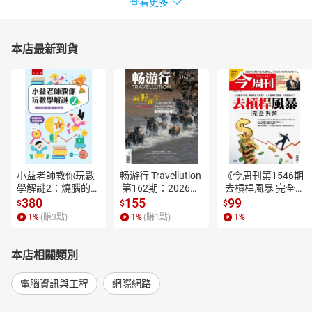
查看更多
本店最新到貨
小益老師教你玩數
畅游行 Travellution
《今周刊第1546期
學解謎2：燒腦的節
 第162期：2026年
 去槓桿風暴 完全拆
慶遊戲密碼【電子
8月号（中英雙語
解》【電子書】
380
155
99
$
$
$
書】
版）【電子書】
1
%
(賺
3
點)
1
%
(賺
1
點)
1
%
本店相關類別
電腦資訊與工程
網際網路