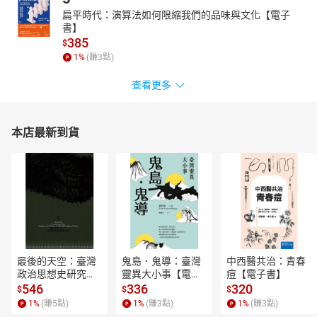
扁平時代：演算法如何限縮我們的品味與文化【電子
書】
385
$
1
%
(賺
3
點)
查看更多
本店最新到貨
最後的天空：臺灣
鬼島．鬼導：臺灣
中西醫共治：青春
政治思想史研究
靈異大小事【電子
痘【電子書】
【電子書】
書】
546
336
320
$
$
$
1
%
(賺
5
點)
1
%
(賺
3
點)
1
%
(賺
3
點)