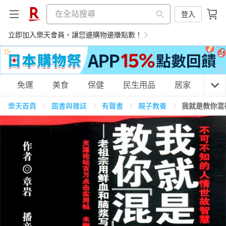
登入
立即加入樂天會員，讓您邊購物邊賺點數！
購物網分類
免運
美食
保健
民生用品
居家
3C
樂天首頁
圖書與雜誌
有聲書
親子教養
我就是教你混
天天免運
美食蛋糕
養生保健
民生用品
居家生活
3C家電
運動休閒
親子玩具
女裝
男裝
化妝保養
情趣用品