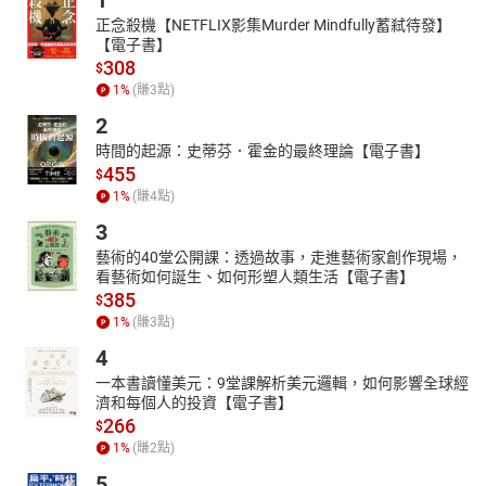
1
正念殺機【NETFLIX影集Murder Mindfully蓄弒待發】
【電子書】
308
$
1
%
(賺
3
點)
2
時間的起源：史蒂芬．霍金的最終理論【電子書】
455
$
1
%
(賺
4
點)
3
藝術的40堂公開課：透過故事，走進藝術家創作現場，
看藝術如何誕生、如何形塑人類生活【電子書】
385
$
1
%
(賺
3
點)
4
一本書讀懂美元：9堂課解析美元邏輯，如何影響全球經
濟和每個人的投資【電子書】
266
$
1
%
(賺
2
點)
5