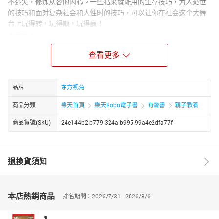
不迷失，修炼从容的内心。一些拈来就能用的生存技巧，为人处世
的技巧和面对复杂社会和人性时的技巧，可以让你在社会这个大舞
台上玩得转，玩得顺，玩得赢！
作者简介：
章岩，中国知名草根心理学家，现居北京，任某传媒机构CEO，
查看更多
其悟出的一条真谛为：劳心者治人，劳力者治于人。出版图书有
《人脉圈》《先交朋友，再做生意》《气场》《每天懂一点人情世
故》《销售中的心理学诡计》，其图书版权输往海外，风靡台湾、
品牌
东方视角
日本、新加坡、东南亚及欧美等20多个国家和地区。目前，章岩被
奉为国内20几岁、30几岁群体的励志教主、心灵导师，其书中的生
商品分類
樂天首頁
樂天Kobo電子書
有聲書
親子教養
猛语录被新浪、腾讯、天涯论坛、猫扑等网站疯狂转载，并被千万
商品貨號(SKU)
24e144b2-b779-324a-b995-99a4e2dfa77f
读者写上QQ签名，以此作为人生的座右铭和正确的行动指南。
退換貨須知
本店熱銷商品
排名期間：2026/7/31 - 2026/8/6