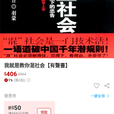
日本購物
電子/紙本書
HOT
我就是教你混社会【有聲書】
406
$
$
564
1%
(賺4點)
優惠券
一鍵全領
50
$
折
領取
滿555元可用