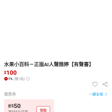
日本購物
電子/紙本書
HOT
水果小百科－正版AI人聲雅婷【有聲書】
100
$
1%
(賺1點)
優惠券
一鍵全領
50
$
折
領取
滿555元可用