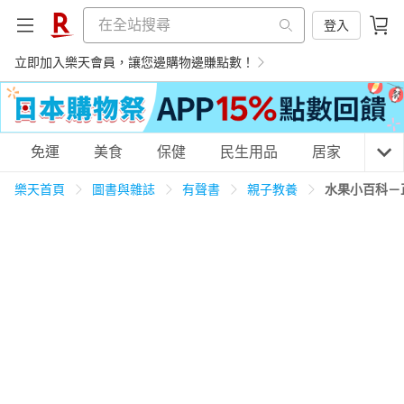
登入
立即加入樂天會員，讓您邊購物邊賺點數！
購物網分類
免運
美食
保健
民生用品
居家
3C
樂天首頁
圖書與雜誌
有聲書
親子教養
水果小百科－
天天免運
美食蛋糕
養生保健
民生用品
居家生活
3C家電
運動休閒
親子玩具
女裝
男裝
化妝保養
情趣用品