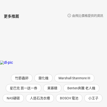
更多推薦
由飛比價格提供的資訊
竹節蟲卵
霧化機
Marshall Stanmore III
星巴克 買一送一券
果寡糖
Benten奔騰 老人機
NAS硬碟
人造石洗衣槽
BOSCH 電池
小王子