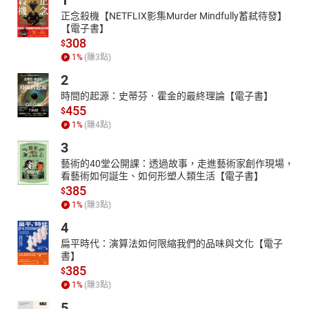
1
應用領域，致力打造最適宜使用的AI人機工具。
正念殺機【NETFLIX影集Murder Mindfully蓄弒待發】
章節：
【電子書】
01蘋果、香蕉、葡萄、蓮霧、芭樂
308
$
02西瓜、哈密瓜、木瓜、鳳梨
1
%
(賺
3
點)
03橘子、柳丁、柚子、葡萄柚
2
04檸檬、金柑、番茄、梅子
時間的起源：史蒂芬．霍金的最終理論【電子書】
05草莓、櫻桃、荔枝、龍眼、枇杷
455
$
06芒果、百香果、火龍果、水蜜桃
1
%
(賺
4
點)
07酪梨、釋迦、楊桃、柿子、棗子
3
藝術的40堂公開課：透過故事，走進藝術家創作現場，
看藝術如何誕生、如何形塑人類生活【電子書】
385
$
1
%
(賺
3
點)
4
扁平時代：演算法如何限縮我們的品味與文化【電子
書】
385
$
1
%
(賺
3
點)
5