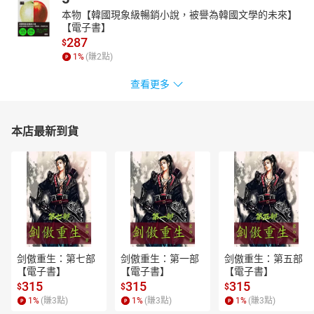
本物【韓國現象級暢銷小說，被譽為韓國文學的未來】
【電子書】
287
$
1
%
(賺
2
點)
查看更多
本店最新到貨
剑傲重生：第七部
剑傲重生：第一部
剑傲重生：第五部
【電子書】
【電子書】
【電子書】
315
315
315
$
$
$
1
%
(賺
3
點)
1
%
(賺
3
點)
1
%
(賺
3
點)