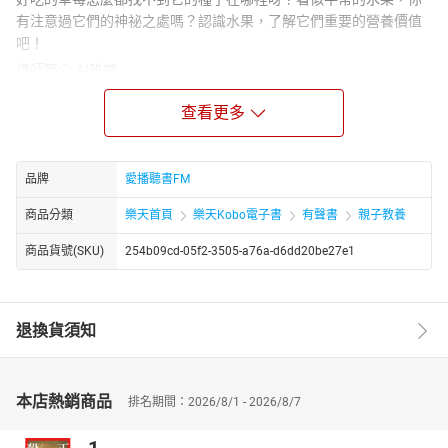
有注意過它們的神祕之處嗎？認識水果，了解它們重要的營養價值
吧！
講師簡介-AI雅婷
AI生成科技當道，雅婷智慧團隊(台灣人工智慧實驗室Taiwan AI
查看更多
Labs) ，推出世界上第一位—AI女聲「AI雅婷」，她以自然的台灣口
音說故事，更能順暢的說出各式饒富趣味的知識百科內容，還能做
語音即時辨識理解，以及故事生成，展現出源自台灣的AI聲音力。
品牌
愛播聽書FM
作者簡介-幼福文化
幼福公司創立至今，數度榮獲金鼎獎及好書大讀、最佳健康讀物、
商品分類
樂天首頁
樂天Kobo電子書
有聲書
親子教養
最佳優良品質等奬項。我們秉持著統一集團前總裁林蒼生先生的期
許｢培植幼兒的愛心，深耕幼兒的福田｣，堅持 ｢從小培養幼兒學習及
商品貨號(SKU)
254b09cd-05f2-3505-a76a-d6dd20be27e1
閱讀習慣｣，｢追求企業永續經營及成長｣，並不斷朝食物教育、素養
教育、STEAM教育等未來趨勢發展，結合聲光科技、影音、遊戲，
讓孩子在愉快的童年中學習，目前已是臺灣親子、家庭教育與學習
退換貨須知
領域的前茅。
作者簡介-雅婷智慧
雅婷智慧作為實踐與推動台灣人工智慧實驗室(Taiwan AI Labs) 人機
本店熱銷商品
排名期間：2026/8/1 - 2026/8/7
互動應用的重要橋樑，聚焦企業與使用者需求，專注於人機介面創
新，開發涵蓋語音、藝術與音樂創作、網路資訊安全、生成式AI等