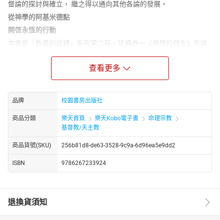
督論的探討與確立， 繼之得以通向其他各論的發展。
從神學的阿基米德點
開啓永恆的行動
本書是「教義的詮釋」系列第二冊，延續卷一《神學的發生》在論
述神學的方法論、神論、人論及罪論之後，卷二將直指基督教的核
心教義──基督論作一深入詮釋剖析。
查看更多
基督論在整個基督教信仰陳述中，處於舉重若輕、十分關鍵宛如中
心點的位置，作者很貼切生動地形容為「神學的阿基米德點」。意
謂，在自然界若要舉起世界，先要找到一個適當的施力點；而基督
品牌
校園書房出版社
論恰巧就如同神學中的阿基米德點，藉由它舉起、揭示其他所有的
商品分類
樂天首頁
樂天Kobo電子書
命理宗教
神學論題；更進一步，最終要引導我們認識這位自我啓示的三一真
基督教/天主教
神。
藉由基督，我們才得以與神和好、認識神並與神同行，展開「神
商品貨號(SKU)
256b81d8-de63-3528-9c9a-6d96ea5e9dd2
論」的探討。而也單單只有藉由基督，我們才認識自己在神面前的
ISBN
9786267233924
地位，認識自己內在的光景，以及在世界上的角色，不斷地在基督
裡獲得「新的存在」，從而發展「基督教的人論」。基督既是救恩
歷史的中心，「教會論」和「終末論」是從祂的道成肉身而展開。
祂是父懷裡的獨生子，成為人而向世人彰顯神的愛和旨意，是神最
退換貨須知
真實、最高的啟示。在基督裡，信徒可以認識且經歷由父神和基督