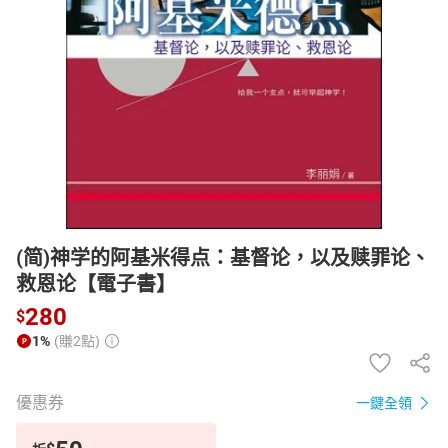
日本購物
電子/紙本書
HOT
(简)神学的阿基米得点：基督论，以及赎罪论、
救恩论【電子書】
280
$
1%
(賺2點)
優惠券
一鍵全領