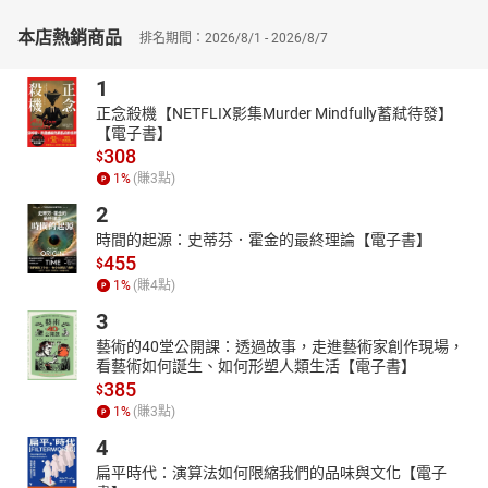
所差來的聖靈，而發展「聖靈論」。
作者李麗娟博士在方法上，融合系統神學、聖經神學、歷史神學與
本店熱銷商品
排名期間：2026/8/1 - 2026/8/7
詮釋學，不只著重反思與信徒生活之間的關聯，更藉重基督論不同
進路，分別討論波拿文土拉（從上的）、馬丁路德（從下的）與祈
1
克果（兼具從上與從下的）等神學家所展現生命神學的論述，嘗試
正念殺機【NETFLIX影集Murder Mindfully蓄弒待發】
在諸多思潮的衝擊中，為眾人撥雲見日，相信必會大大提升讀者的
【電子書】
神學視野。
308
$
1
%
(賺
3
點)
▎作者介紹 ▎
李麗娟
2
中華福音神學院神學碩士，德國法蘭克福大學神學博士。曾任台北
時間的起源：史蒂芬．霍金的最終理論【電子書】
455
長春禮拜堂全職傳道，華神出版社主編，中原大學宗教研究所助理
$
教授，創欣神學院、衛理神學院、聖光神學院專任教師，現為中台
1
%
(賺
4
點)
神學院專任教師，主授系統神學與教會歷史。主編《成為基督徒：
3
祁克果神學》（新北：台灣基文，2011），《神學的波瀾與壯闊》
藝術的40堂公開課：透過故事，走進藝術家創作現場，
（新北：校園，2021）；著有《詮釋神學：與存在相屬的神學》
看藝術如何誕生、如何形塑人類生活【電子書】
（新北：台灣基文，2010），《論對上帝的知與愛》（新北：台灣
385
$
基文，2015），《神學與腦科學的交談》（新北：台灣基文，
1
%
(賺
3
點)
2020），《神學的發生》（新北：校園，2014；此書曾榮獲二〇一
4
五年第六屆基督教金書獎華人神學創作類金獎），《神學的阿基米
扁平時代：演算法如何限縮我們的品味與文化【電子
德點》（新北：校園，2015）。