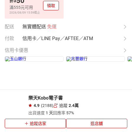
50
$
折
領取
滿555元可用
2026/08/09 15:59
截止
配送
無實體配送
免運
付款
信用卡／LINE Pay／AFTEE／ATM
信用卡優惠
樂天Kobo電子書
4.9
(2188)
追蹤
2.4萬
出貨速度
1 天
回應率
57%
追蹤店家
逛店舖