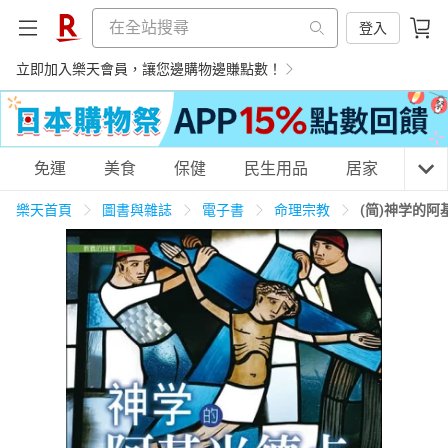
登入
立即加入樂天會員，讓您邊購物邊賺點數！
購物網分類
免運
美食
保健
民生用品
居家
3C
樂天首頁
圖書與雜誌
電子書
命理宗教
(简)神学的
天天免運
美食蛋糕
養生保健
民生用品
居家生活
3C家電
運動休閒
親子玩具
女裝
男裝
化妝保養
情趣用品