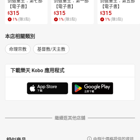
剑傲重生：第七部
剑傲重生：第一部
剑傲重生：第五部
【電子書】
【電子書】
【電子書】
315
315
315
$
$
$
1
%
(賺
3
點)
1
%
(賺
3
點)
1
%
(賺
3
點)
本店相關類別
命理宗教
基督教/天主教
下載樂天 Kobo 應用程式
繼續逛其他店舖
相似商品
由飛比價格提供的資訊