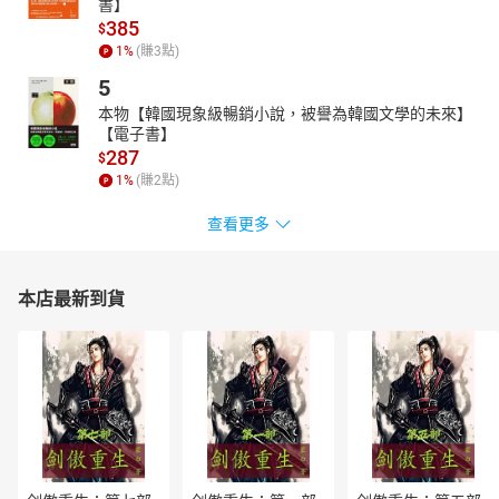
書】
385
$
1
%
(賺
3
點)
5
本物【韓國現象級暢銷小說，被譽為韓國文學的未來】
【電子書】
287
$
1
%
(賺
2
點)
查看更多
本店最新到貨