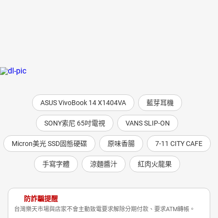
ASUS VivoBook 14 X1404VA
藍芽耳機
SONY索尼 65吋電視
VANS SLIP-ON
Micron美光 SSD固態硬碟
原味香腸
7-11 CITY CAFE
手寫字體
涼麵醬汁
紅肉火龍果
防詐騙提醒
台灣樂天市場與店家不會主動致電要求解除分期付款、要求ATM轉帳。