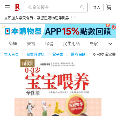
登入
立即加入樂天會員，讓您邊購物邊賺點數！
購物網分類
免運
美食
保健
民生用品
居家
3C
樂天首頁
圖書與雜誌
電子書
醫療保健
0～3岁宝宝
天天免運
美食蛋糕
養生保健
民生用品
居家生活
3C家電
運動休閒
親子玩具
女裝
男裝
化妝保養
情趣用品