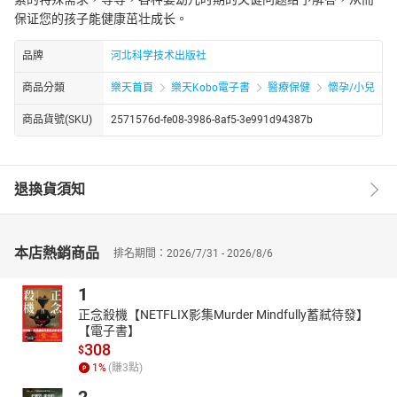
保证您的孩子能健康茁壮成长。
品牌
河北科学技术出版社
商品分類
樂天首頁
樂天Kobo電子書
醫療保健
懷孕/小兒
商品貨號(SKU)
2571576d-fe08-3986-8af5-3e991d94387b
退換貨須知
本店熱銷商品
排名期間：2026/7/31 - 2026/8/6
1
正念殺機【NETFLIX影集Murder Mindfully蓄弒待發】
【電子書】
308
$
1
%
(賺
3
點)
2