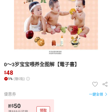
日本購物
電子/紙本書
HOT
0～3岁宝宝喂养全图解【電子書】
48
$
1%
(賺0點)
優惠券
一鍵全領
50
$
折
領取
滿555元可用