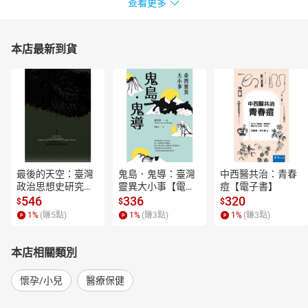
查看更多
本店最新到貨
最後的天空：臺灣
鬼島．鬼導：臺灣
中西醫共治：青春
政治思想史研究
靈異大小事【電子
痘【電子書】
【電子書】
書】
546
336
320
$
$
$
1
%
(賺
5
點)
1
%
(賺
3
點)
1
%
(賺
3
點)
本店相關類別
懷孕/小兒
醫療保健