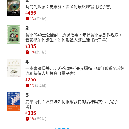
時間的起源：史蒂芬．霍金的最終理論【電子書】
455
$
1
%
(賺
4
點)
3
藝術的40堂公開課：透過故事，走進藝術家創作現場，
看藝術如何誕生、如何形塑人類生活【電子書】
385
$
1
%
(賺
3
點)
4
一本書讀懂美元：9堂課解析美元邏輯，如何影響全球經
濟和每個人的投資【電子書】
266
$
1
%
(賺
2
點)
5
扁平時代：演算法如何限縮我們的品味與文化【電子
書】
385
$
1
%
(賺
3
點)