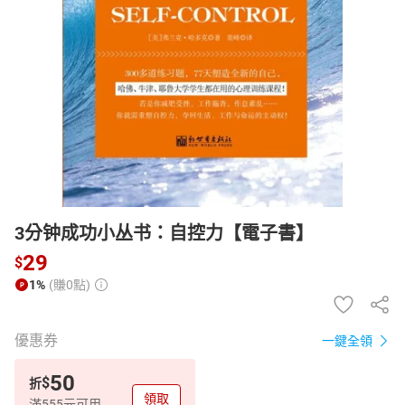
日本購物
電子/紙本書
HOT
3分钟成功小丛书：自控力【電子書】
29
$
1%
(賺0點)
優惠券
一鍵全領
50
$
折
領取
滿555元可用