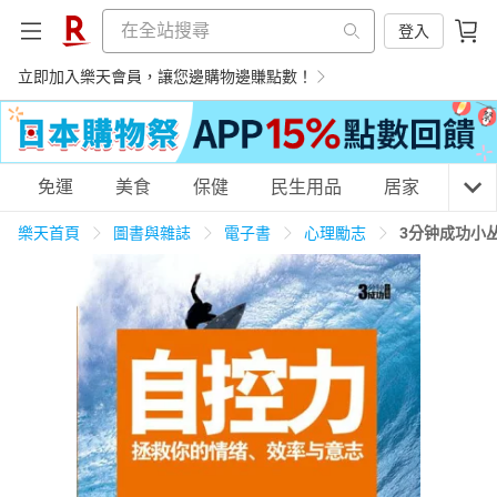
登入
立即加入樂天會員，讓您邊購物邊賺點數！
購物網分類
免運
美食
保健
民生用品
居家
3C
樂天首頁
圖書與雜誌
電子書
心理勵志
3分钟成功小
天天免運
美食蛋糕
養生保健
民生用品
居家生活
3C家電
運動休閒
親子玩具
女裝
男裝
化妝保養
情趣用品