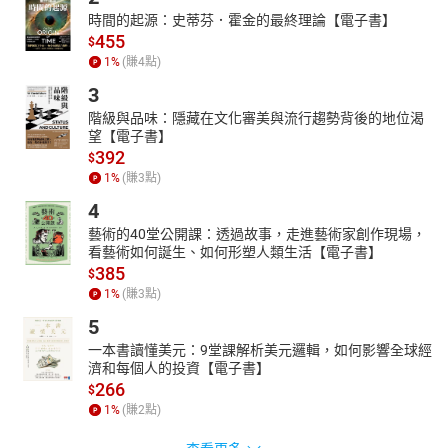
時間的起源：史蒂芬．霍金的最終理論【電子書】
455
$
1
%
(賺
4
點)
3
階級與品味：隱藏在文化審美與流行趨勢背後的地位渴
望【電子書】
392
$
1
%
(賺
3
點)
4
藝術的40堂公開課：透過故事，走進藝術家創作現場，
看藝術如何誕生、如何形塑人類生活【電子書】
385
$
1
%
(賺
3
點)
5
一本書讀懂美元：9堂課解析美元邏輯，如何影響全球經
濟和每個人的投資【電子書】
266
$
1
%
(賺
2
點)