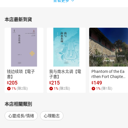
查看更多
本店最新到貨
钱边续琐【電子
我与南水北调【電
Phantom of the Ea
書】
子書】
rthen Fort Chapter
 4【有聲書】
205
215
149
$
$
$
1
%
(賺
2
點)
1
%
(賺
2
點)
1
%
(賺
1
點)
本店相關類別
心靈成長/情緒
心理勵志