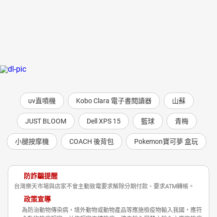
uv直噴機
Kobo Clara 電子書閱讀器
山蘇
JUST BLOOM
Dell XPS 15
籃球
青梅
小腿按摩機
COACH 後背包
Pokemon寶可夢 盒玩
防詐騙提醒
台灣樂天市場與店家不會主動致電要求解除分期付款、要求ATM轉帳。
政策宣導
為防治動物傳染病，境外動物或動物產品等應施檢疫物輸入我國，應符