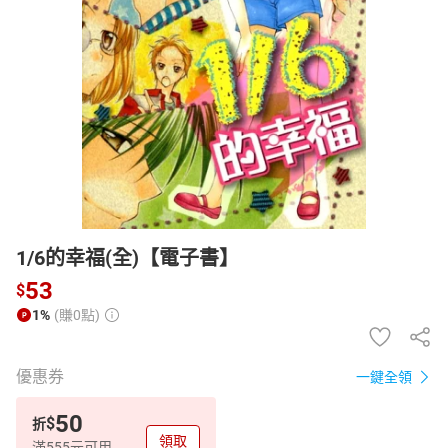
日本購物
電子/紙本書
HOT
1/6的幸福(全)【電子書】
53
$
1%
(賺0點)
優惠券
一鍵全領
50
$
折
領取
滿555元可用