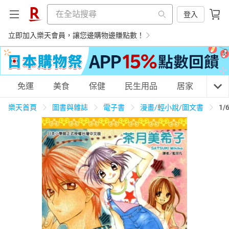
登入
立即加入樂天會員，讓您邊購物邊賺點數！
購物網分類
免運
美食
保健
民生用品
居家
3C
樂天首頁
圖書與雜誌
電子書
漫畫/輕小說/圖文書
1
天天免運
美食蛋糕
養生保健
民生用品
居家生活
3C家電
運動休閒
親子玩具
女裝
男裝
化妝保養
情趣用品