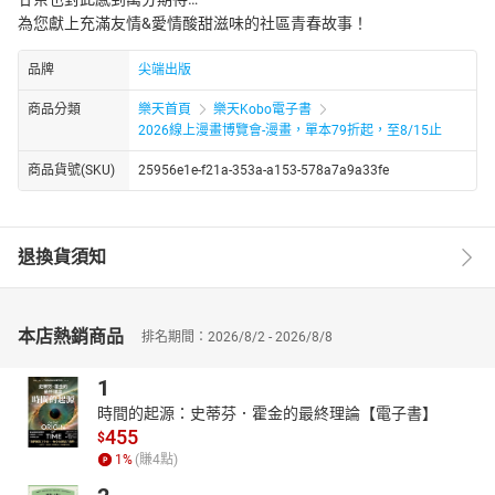
為您獻上充滿友情&愛情酸甜滋味的社區青春故事！
品牌
尖端出版
商品分類
樂天首頁
樂天Kobo電子書
2026線上漫畫博覽會-漫畫，單本79折起，至8/15止
商品貨號(SKU)
25956e1e-f21a-353a-a153-578a7a9a33fe
退換貨須知
本店熱銷商品
排名期間：2026/8/2 - 2026/8/8
1
時間的起源：史蒂芬．霍金的最終理論【電子書】
455
$
1
%
(賺
4
點)