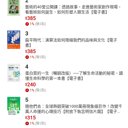
2
藝術的40堂公開課：透過故事，走進藝術家創作現場，
看藝術如何誕生、如何形塑人類生活【電子書】
385
$
1
%
(賺
3
點)
3
扁平時代：演算法如何限縮我們的品味與文化【電子
書】
385
$
1
%
(賺
3
點)
4
蛋白質的一生（暢銷改版）──了解生命活動的秘密，讀
懂生命科學的第一本書【電子書】
240
$
1
%
(賺
2
點)
5
隨他們去：全球熱銷突破1000萬冊現象級巨作！改變千
萬人命運的心理技巧【附放下執念明信片圖】【電子
書】
315
$
1
%
(賺
3
點)