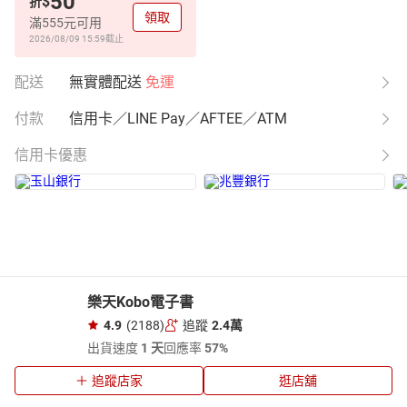
50
$
折
領取
滿555元可用
2026/08/09 15:59
截止
配送
無實體配送
免運
付款
信用卡／LINE Pay／AFTEE／ATM
信用卡優惠
樂天Kobo電子書
4.9
(2188)
追蹤
2.4萬
出貨速度
1 天
回應率
57%
追蹤店家
逛店舖