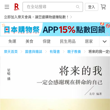
登入
立即加入樂天會員，讓您邊購物邊賺點數！
購物網分類
免運
美食
保健
民生用品
居家
3C
樂天首頁
圖書與雜誌
有聲書
親子教養
将来的我一定
天天免運
美食蛋糕
養生保健
民生用品
居家生活
3C家電
運動休閒
親子玩具
女裝
男裝
化妝保養
情趣用品