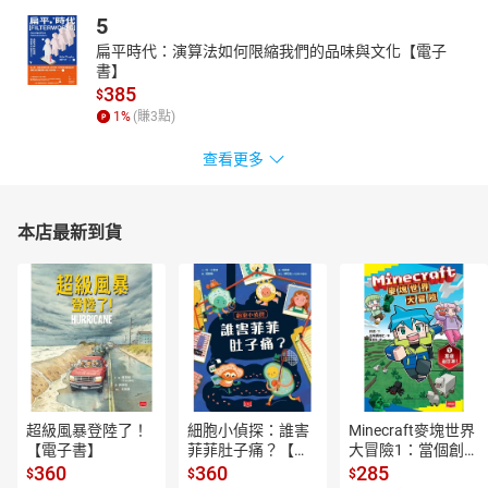
5
扁平時代：演算法如何限縮我們的品味與文化【電子
書】
385
$
1
%
(賺
3
點)
查看更多
本店最新到貨
超級風暴登陸了！
細胞小偵探：誰害
Minecraft麥塊世界
【電子書】
菲菲肚子痛？【電
大冒險1：當個創世
子書】
神！【電子書】
360
360
285
$
$
$