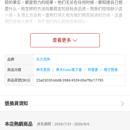
硕的果实，都是努力的结果。他们无论在任何时候，都知道自己想
要什么，用怎样的方法向着既定的目标去迈进。而我们恰恰缺少这
一点，头顶上方没有一盏明灯持久地为我们照亮前进的方向。这盏
明灯非他人施予，源于我们内心的信念和恒心。
作者简介：
左岸，作协会员，曾就职于平面媒体，目前从事图书出版写作，编
查看更多
著、主编过《中国文学大关》《洪荒往事》《智慧无限》《无法揭
开的谜团》《世界简史》《中华帝王简说》《中国文学史》等文史
社科书籍。
品牌
东方视角
商品分類
樂天首頁
樂天Kobo電子書
有聲書
親子教養
商品貨號(SKU)
25a03030-bbd8-3986-9559-00e7fbc17795
退換貨須知
本店熱銷商品
排名期間：2026/7/31 - 2026/8/6