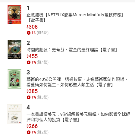
1
正念殺機【NETFLIX影集Murder Mindfully蓄弒待發】
【電子書】
308
$
1
%
(賺
3
點)
2
時間的起源：史蒂芬．霍金的最終理論【電子書】
455
$
1
%
(賺
4
點)
3
藝術的40堂公開課：透過故事，走進藝術家創作現場，
看藝術如何誕生、如何形塑人類生活【電子書】
385
$
1
%
(賺
3
點)
4
一本書讀懂美元：9堂課解析美元邏輯，如何影響全球經
濟和每個人的投資【電子書】
266
$
1
%
(賺
2
點)