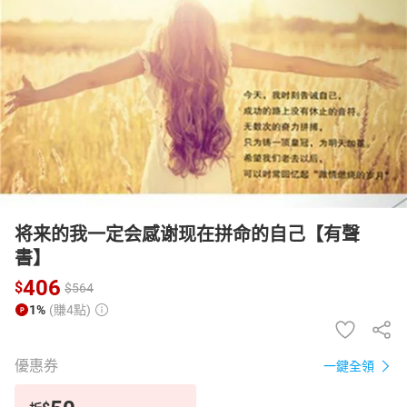
日本購物
電子/紙本書
HOT
将来的我一定会感谢现在拼命的自己【有聲
書】
406
$
$
564
1%
(賺4點)
優惠券
一鍵全領