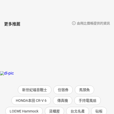
更多推薦
由飛比價格提供的資訊
新世紀福音戰士
住宿券
馬頭魚
HONDA本田 CR-V 6
傳真機
手持電風扇
LOEWE Hammock
貨櫃屋
台北名產
砧板