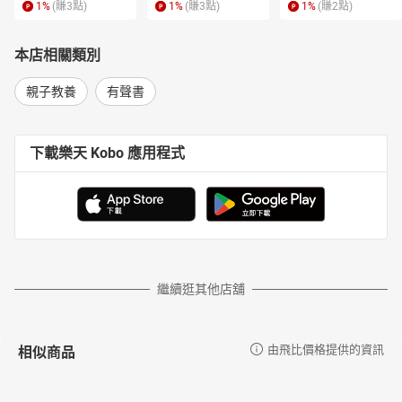
1
%
(賺
3
點)
1
%
(賺
3
點)
1
%
(賺
2
點)
本店相關類別
親子教養
有聲書
下載樂天 Kobo 應用程式
繼續逛其他店舖
相似商品
由飛比價格提供的資訊