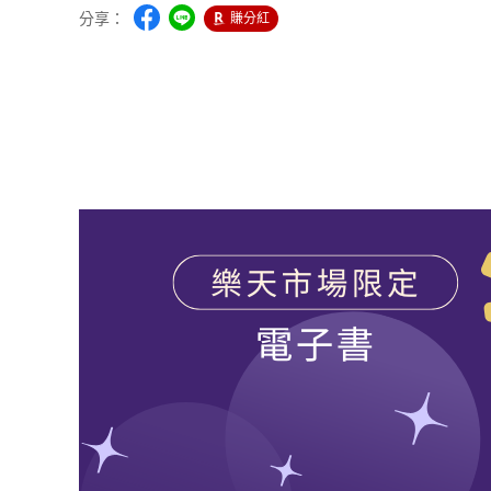
分享：
賺分紅