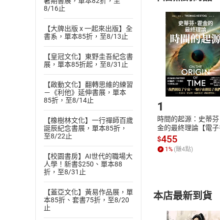
暑期書展，單本82折，至
8/16止
且已下載
/
存
挑選
商
退貨方式：您
【大牌出版 x 一起來出版】全
Choose
書系，單本85折，至8/13止
貨」，本店鋪
請注意，樂天
【皇冠文化】東野圭吾紀念書
購書後，
展，單本85折起，至8/31止
【啟動文化】翻轉思維的練習
Step1
－《利他》延伸書展，單本
85折，至8/14止
1
時間的起源：史蒂芬
【橡樹林文化】一行禪師百歲
金的最終理論【電子
誕辰紀念書展，單本85折，
至8/22止
455
$
1
%
(賺
4
點)
【校園書房】AI世代的職場大
人學！新書$250、單本88
折，至8/31止
【蓋亞文化】黃易作品展，單
本店最新到貨
本85折、套書75折，至8/20
止