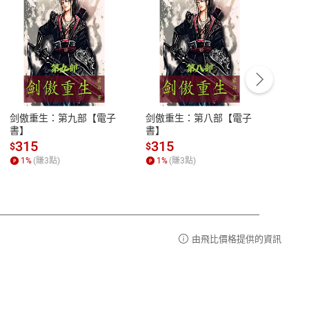
客服資訊
豫期
服務時間：週一到週五 10:00-12:00、
易解
13:00-17:00 (國定假日及例假日休息)
剑傲重生：第九部【電子
剑傲重生：第八部【電子
潜水史
品性
客服電話：0080-1857077
書】
書】
andari
al) Sc
請參
客服信箱：
聯絡店家
315
315
13
$
$
$
r【電
1
%
(賺
3
點)
1
%
(賺
3
點)
1
%
由飛比價格提供的資訊