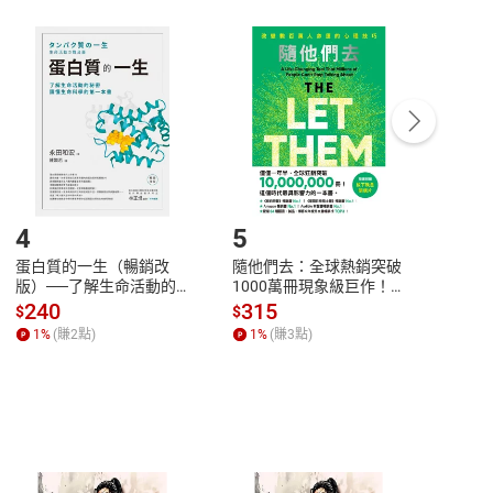
付款
方式
完成
訂單
中點選「瀏覽訂單明細」
>
「申請取消訂單
/
退
Payment
Complete
/退貨。
登入帳號，下載書籍後看書
4
5
6
蛋白質的一生（暢銷改
隨他們去：全球熱銷突破
理當
版）──了解生命活動的
1000萬冊現象級巨作！
快樂
秘密，讀懂生命科學的第
改變千萬人命運的心理技
理解
240
315
30
$
$
$
一本書【電子書】
巧【附放下執念明信片
慮、
1
%
(賺
2
點)
1
%
(賺
3
點)
1
%
圖】【電子書】
書】