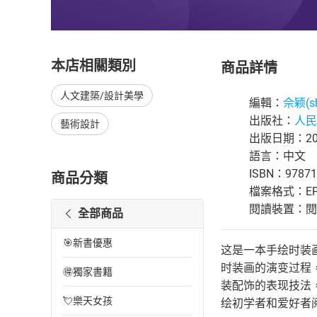
本店相關類別
商品詳情
人文建築/設計美學
編輯：
佘颖(she
出版社：
人民
藝術設計
出版日期：202
語言：中文
ISBN：97871
商品分類
檔案格式：EP
閱讀裝置：閱讀器
全部商品
🎯新書優惠
这是一本手绘时装
时装画的演变过程
🉐獨家書籍
装配饰的表现技法
💘樂天女孩
绘初学者和爱好者