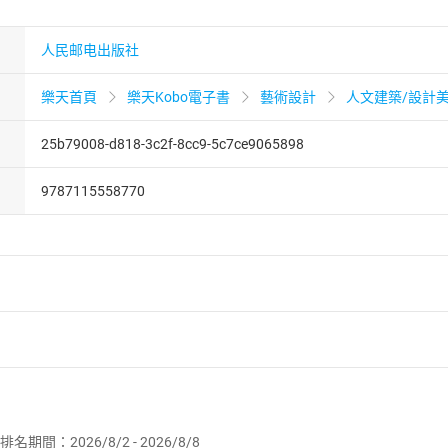
人民邮电出版社
樂天首頁
樂天Kobo電子書
藝術設計
人文建築/設計
25b79008-d818-3c2f-8cc9-5c7ce9065898
9787115558770
者保護法
第
19
條第
1
項後段
暨
通訊交易解除權合理例外情事適用
供即為完成之線上服務，經消費者事先同意始提供。」 之商品
排名期間：2026/8/2 - 2026/8/8
訂購本店鋪之商品即代表知悉本店鋪所銷售之商品為電子書，屬