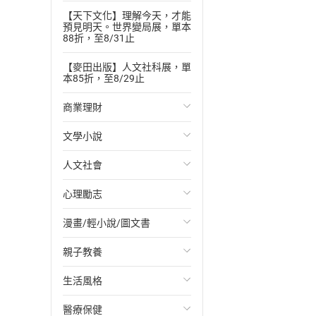
【天下文化】理解今天，才能
預見明天。世界變局展，單本
88折，至8/31止
【麥田出版】人文社科展，單
本85折，至8/29止
商業理財
文學小說
投資理財
人文社會
經濟/趨勢
歐美文學
心理勵志
財務/金融
日本文學
國際關係
漫畫/輕小說/圖文書
管理/領導
韓國文學
政治
心靈成長/情緒
親子教養
職場工作術
華文文學
社會科學
人際關係
輕小說
生活風格
成功法
經典文學
台灣/中國歷史
兩性關係
奇幻/科幻
教育現場
醫療保健
行銷/廣告
成長/家庭生活小說
日/韓歷史
心理學
愛情故事
兒童文學/故事
飲食/食譜