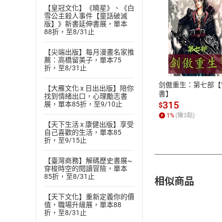
【皇冠文化】《曉星》、《白
雪公主殺人事件【童話破滅
版】》新書延伸書展，單本
88折，至8/31止
付款方
【尖端出版】每月漫畫名家推
薦：高橋留美子，單本75
ATM轉帳、信用卡
折，至8/31止
剑傲重生：第七部【
【大雁文化 x 日出出版】陪你
書】
找到情緒出口，心理勵志書
315
展，單本85折，至9/10止
$
1
%
(賺
3
點)
【天下生活 x 康健出版】享受
自己喜歡的生活，單本85
折，至9/15止
【臺灣商務】解碼歷史書展~
穿梭時空的閱讀冒險，單本
85折，至8/31止
相似商品
【天下文化】重新定義你的價
值，職場升級展，單本88
折，至8/31止