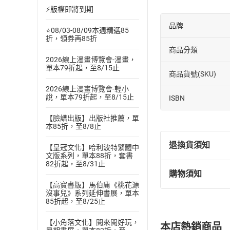
⚡版權即將到期
品牌
⭐08/03-08/09本週精選85
折，領券再85折
商品分類
2026線上漫畫博覽會-漫畫，
單本79折起，至8/15止
商品貨號(SKU)
2026線上漫畫博覽會-輕小
說，單本79折起，至8/15止
ISBN
【臉譜出版】出版社推薦，單
本85折，至8/8止
退換貨須知
【皇冠文化】哈利波特繁體中
文版系列，單本88折，套書
82折起，至8/31止
購物須知
退換貨規定：
【高寶書版】馬伯庸《桃花源
(
一
)
依
消費
沒事兒》系列延伸書展，單本
85折起，至8/25止
內容或一經提
購書須知
定。
【小角落文化】閱來閱好玩，
本店熱銷商品
(
二
)
消費者