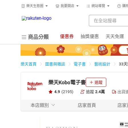
樂天生態圈
我要開店
網站導覽
購
優惠券
抽獎優惠
天天免運
商品分類
33
樂天首頁
圖書與雜誌
電子書
藝術設計
樂天Kobo電子書
追蹤
4.9
(2195)
追蹤
2.4萬
出貨
本店類別
店家首頁
店家