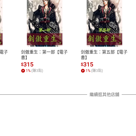
式
退換貨規範
、LINE PAY、AFTEE
本店是否提供消費者保護法七日猶
之權利，遽消費者保護法及通訊交
電子
剑傲重生：第一部【電子
剑傲重生：第五部【電子
除權合理例外情事適用準則，依商
書】
書】
質各有不同規定。詳細退換貨說明
315
315
$
$
照各商品說明。
1
%
(賺
3
點)
1
%
(賺
3
點)
詳細說明
繼續逛其他店舖