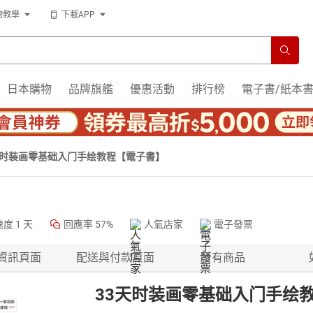
物教學
下載APP
日本購物
品牌旗艦
優惠活動
排行榜
電子書/紙本
天时装画零基础入门手绘教程【電子書】
速度
1 天
回應率
57%
人氣店家
電子發票
資訊頁面
配送與付款頁面
所有商品
33天时装画零基础入门手绘