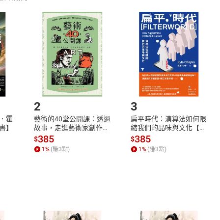
取電子書，不得請求退貨退款。
品
放入
購物車
登入
帳號
欲取消訂單或辦理退貨時，請登入樂天市場，並於「我的訂單」
Shopping cart
Login
將依您的申請進行審核，待審核通過後將為您辦理退款事宜。
市場須以整筆訂單為單位進行取消/退貨，恕無法以單支商品取消
如何開始使用？
.選擇閱讀載具
Step2.
2
3
．霍
藝術的40堂公開課：透過
扁平時代：演算法如何限
書】
故事，走進藝術家創作現
縮我們的品味與文化【電
場，看藝術如何誕生、如
子書】
385
385
$
$
何形塑人類生活【電子
1
%
(賺
3
點)
1
%
(賺
3
點)
書】