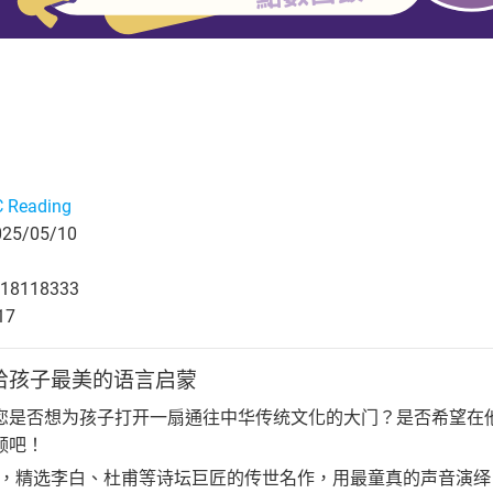
 Reading
5/05/10
18118333
17
给孩子最美的语言启蒙
您是否想为孩子打开一扇通往中华传统文化的大门？是否希望在
频吧！
设计，精选李白、杜甫等诗坛巨匠的传世名作，用最童真的声音演绎