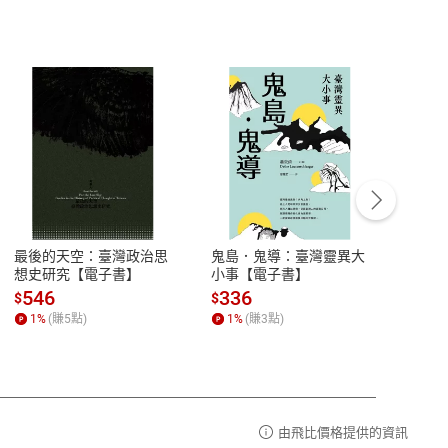
客服資訊
豫期
服務時間：週一到週五 10:00-12:00、
易解
13:00-17:00 (國定假日及例假日休息)
最後的天空：臺灣政治思
鬼島．鬼導：臺灣靈異大
中西
品性
客服電話：0080-1857077
想史研究【電子書】
小事【電子書】
子書
請參
客服信箱：
聯絡店家
546
336
32
$
$
$
1
%
(賺
5
點)
1
%
(賺
3
點)
1
%
由飛比價格提供的資訊