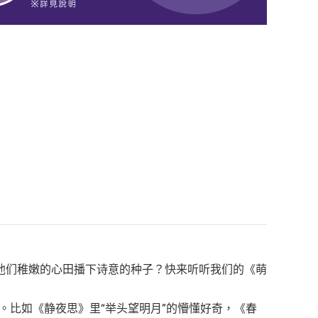
他们稚嫩的心田播下诗意的种子？快来听听我们的《萌
。比如《静夜思》里“举头望明月”的懵懂好奇，《春