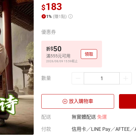
183
$
1%
(賺1點)
優惠券
50
$
折
領取
滿555元可用
2026/08/09 15:59
截止
數量
放入購物車
配送
無實體配送
免運
付款
信用卡／LINE Pay／AFTEE／