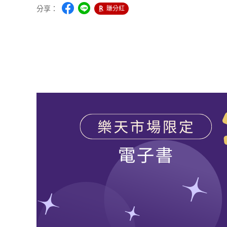
分享：
賺分紅