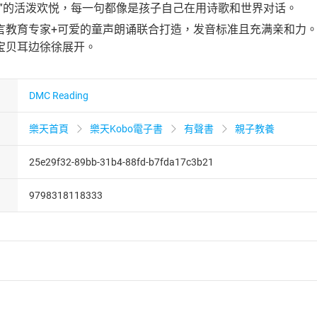
鸟”的活泼欢悦，每一句都像是孩子自己在用诗歌和世界对话。
言教育专家+可爱的童声朗诵联合打造，发音标准且充满亲和力
宝贝耳边徐徐展开。
DMC Reading
樂天首頁
樂天Kobo電子書
有聲書
親子教養
25e29f32-89bb-31b4-88fd-b7fda17c3b21
9798318118333