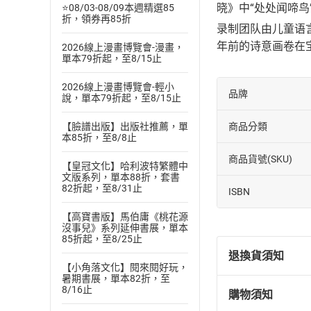
晓》中“处处闻啼
⭐08/03-08/09本週精選85
折，領券再85折
录制团队由儿童语
年前的诗意画卷在
2026線上漫畫博覽會-漫畫，
單本79折起，至8/15止
2026線上漫畫博覽會-輕小
品牌
說，單本79折起，至8/15止
【臉譜出版】出版社推薦，單
商品分類
本85折，至8/8止
商品貨號(SKU)
【皇冠文化】哈利波特繁體中
文版系列，單本88折，套書
82折起，至8/31止
ISBN
【高寶書版】馬伯庸《桃花源
沒事兒》系列延伸書展，單本
85折起，至8/25止
退換貨須知
【小角落文化】閱來閱好玩，
暑期書展，單本82折，至
8/16止
購物須知
退換貨規定：