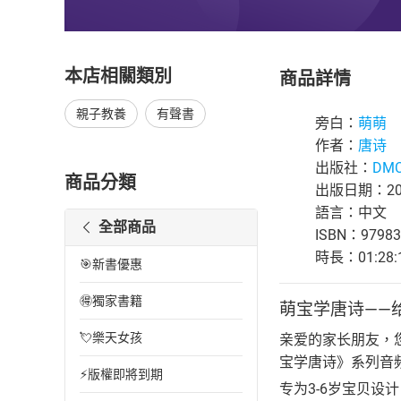
本店相關類別
商品詳情
親子教養
有聲書
旁白：
萌萌
作者：
唐诗
出版社：
DMC
商品分類
出版日期：202
語言：中文
全部商品
ISBN：97983
時長：01:28:
🎯新書優惠
🉐獨家書籍
萌宝学唐诗——
💘樂天女孩
亲爱的家长朋友，
宝学唐诗》系列音
⚡版權即將到期
专为3-6岁宝贝