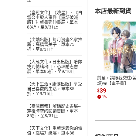
止
本店最新到貨
【皇冠文化】《曉星》、《白
雪公主殺人事件【童話破滅
版】》新書延伸書展，單本
88折，至8/31止
【尖端出版】每月漫畫名家推
薦：高橋留美子，單本75
折，至8/31止
付款方
【大雁文化 x 日出出版】陪你
ATM轉帳、信用卡
找到情緒出口，心理勵志書
展，單本85折，至9/10止
前輩，請跟我交往(第
話)完【電子書】
【天下生活 x 康健出版】享受
自己喜歡的生活，單本85
39
$
折，至9/15止
1
%
【臺灣商務】解碼歷史書展~
穿梭時空的閱讀冒險，單本
85折，至8/31止
【天下文化】重新定義你的價
值，職場升級展，單本88