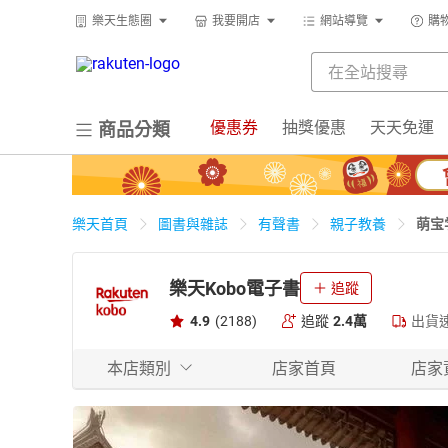
樂天生態圈
我要開店
網站導覽
購
優惠券
抽獎優惠
天天免運
商品分類
萌宝
樂天首頁
圖書與雜誌
有聲書
親子教養
樂天Kobo電子書
追蹤
4.9
(2188)
追蹤
2.4萬
出貨
本店類別
店家首頁
店家