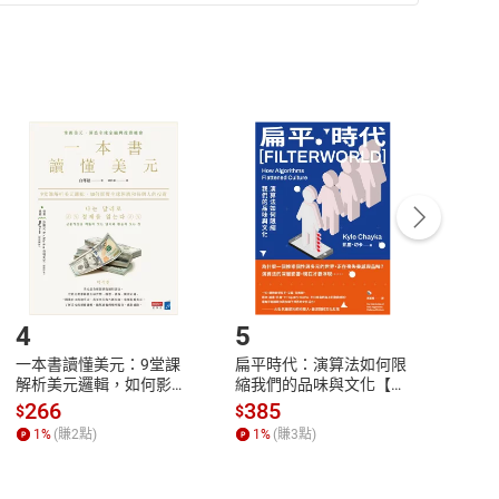
準則
第
2
條第
5
款之規定，「非以有形媒介提供之數位
，不適用消保法第
19
條第
1
項七日內無條件退貨之規
非以有形媒介提供之數位內容，消費者同意若訂購後
付款
方式
完成
訂單
中點選「瀏覽訂單明細」
>
「申請取消訂單
/
退
Payment
Complete
/退貨。
登入帳號，下載書籍後看書
4
5
6
一本書讀懂美元：9堂課
扁平時代：演算法如何限
本物
解析美元邏輯，如何影響
縮我們的品味與文化【電
說，
全球經濟和每個人的投資
子書】
來】
266
385
28
$
$
$
【電子書】
1
%
(賺
2
點)
1
%
(賺
3
點)
1
%