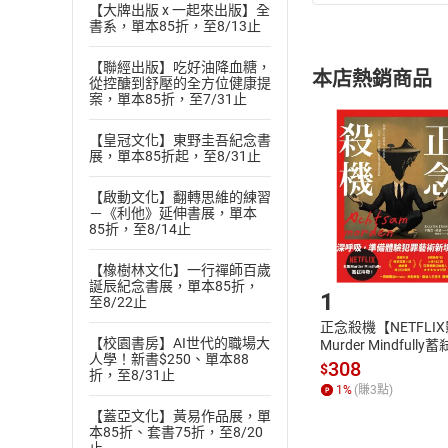
(
一
)
依
消費
【大牌出版 x 一起來出版】全
書系，單本85折，至8/13止
內容或一經提
購書須知
定。
【聯經出版】吃好油降血糖，
本店熱銷商品
從控醣到舒壓的全方位健康提
(
二
)
消費者
案，單本85折，至7/31止
且已下載
/
存
挑選
商
退貨方式：您
【皇冠文化】東野圭吾紀念書
Choose
展，單本85折起，至8/31止
貨」，本店鋪
請注意，樂天
【啟動文化】翻轉思維的練習
購書後，
－《利他》延伸書展，單本
85折，至8/14止
Step1
【橡樹林文化】一行禪師百歲
誕辰紀念書展，單本85折，
1
至8/22止
正念殺機【NETFLI
【校園書房】AI世代的職場大
Murder Mindfully
人學！新書$250、單本88
發】【電子書】
308
$
折，至8/31止
1
%
(賺
3
點)
【蓋亞文化】黃易作品展，單
本85折、套書75折，至8/20