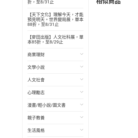
相似商品
折，至8/31止
【天下文化】理解今天，才能
預見明天。世界變局展，單本
88折，至8/31止
【麥田出版】人文社科展，單
本85折，至8/29止
商業理財
文學小說
投資理財
人文社會
經濟/趨勢
歐美文學
心理勵志
財務/金融
日本文學
國際關係
漫畫/輕小說/圖文書
管理/領導
韓國文學
政治
心靈成長/情緒
親子教養
職場工作術
華文文學
社會科學
人際關係
輕小說
生活風格
成功法
經典文學
台灣/中國歷史
兩性關係
奇幻/科幻
教育現場