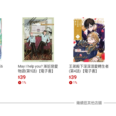
式
退換貨規範
、LINE PAY、AFTEE
本店是否提供消費者保護法七日猶
之權利，遽消費者保護法及通訊交
6
May I help you? 漸近戀愛
王弟殿下深深溺愛轉生者
除權合理例外情事適用準則，依商
物語(第5話)【電子書】
(第4話)【電子書】
質各有不同規定。詳細退換貨說明
39
39
$
$
照各商品說明。
1
%
1
%
詳細說明
繼續逛其他店舖