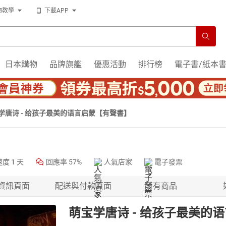
物教學
下載APP
日本購物
品牌旗艦
優惠活動
排行榜
電子書/紙本
学唐诗 - 给孩子最美的语言启蒙【有聲書】
速度
1 天
回應率
57%
人氣店家
電子發票
資訊頁面
配送與付款頁面
所有商品
萌宝学唐诗 - 给孩子最美的