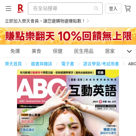
登入
立即加入樂天會員，讓您邊購物邊賺點數！
購物網分類
免運
美食
保健
民生用品
居家
3C
樂天首頁
圖書與雜誌
電子書
語言學習/考試用書
AB
天天免運
美食蛋糕
養生保健
民生用品
居家生活
3C家電
運動休閒
親子玩具
女裝
男裝
化妝保養
情趣用品