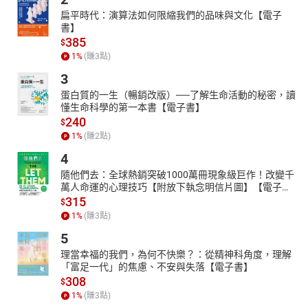
扁平時代：演算法如何限縮我們的品味與文化【電子
書】
385
$
1
%
(賺
3
點)
3
蛋白質的一生（暢銷改版）──了解生命活動的秘密，讀
懂生命科學的第一本書【電子書】
240
$
1
%
(賺
2
點)
4
隨他們去：全球熱銷突破1000萬冊現象級巨作！改變千
萬人命運的心理技巧【附放下執念明信片圖】【電子
書】
315
$
1
%
(賺
3
點)
5
理當幸福的我們，為何不快樂？：從精神科角度，理解
「富足一代」的焦慮、不安與失落【電子書】
308
$
1
%
(賺
3
點)