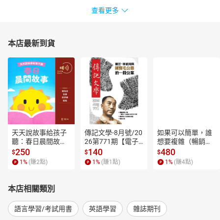
查看更多
本店最新到貨
天天說故事給孩子
傳記文學-8月號/20
如果可以簡單，誰
聽：春日晨間故事
26第771期【電子
想要複雜（暢銷經
【有聲書】
書】
典新編版）【電子
250
140
480
$
$
$
書】
1
%
(賺
2
點)
1
%
(賺
1
點)
1
%
(賺
4
點)
本店相關類別
語言學習/考試用書
英語學習
雜誌期刊