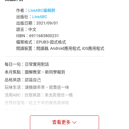
作者：
LiveABC編輯群
出版社：
LiveABC
出版日期：2021/09/01
語言：中文
ISBN：6911683800231
檔案格式：EPUB3-固式格式
閱讀裝置：閱讀器, Android應用程式, iOS應用程式
每日一句：日常實用對話
本月焦點：圖解教室、新同學報到
品格英語：認識自己
玩味生活：讓機器乖乖，就靠這一味
活用ABC：住宿英語：來去民宿住一晚
世界好望角：屹立千年的羅馬萬神殿
畫中有話：動物園一日遊
安妮信箱：給父母的一封信
查看更多
流行最前線：開心過中秋