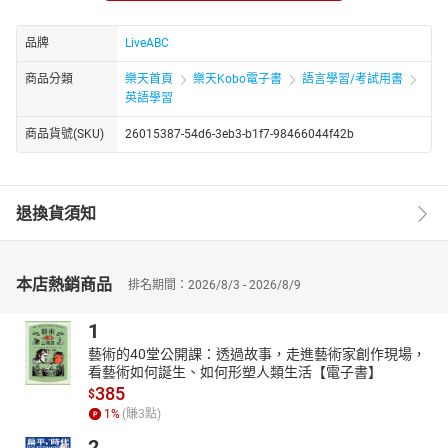
克漏字測驗：噪音汙染讓森林也遭殃
文法補給站：全家福、空閒時間
品牌
LiveABC
短篇故事集：〈森林中的聖約瑟〉
商品分類
樂天首頁
樂天Kobo電子書
語言學習/考試用書
一本好書：《天藍色的彼岸》
英語學習
小地方大玩意：走訪龜山島，來一趟自然與人文之旅
商品貨號(SKU)
26015387-54d6-3eb3-b1f7-98466044f42b
ABC長知識：手機成癮症
聽說圖寫：我的家庭
本月之星：吳卓源
退換貨須知
本店熱銷商品
排名期間：2026/8/3 - 2026/8/9
1
藝術的40堂公開課：透過故事，走進藝術家創作現場，
看藝術如何誕生、如何形塑人類生活【電子書】
385
$
1
%
(賺
3
點)
2