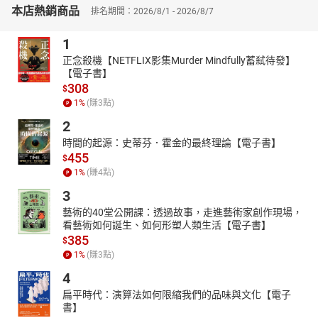
本店熱銷商品
排名期間：2026/8/1 - 2026/8/7
1
正念殺機【NETFLIX影集Murder Mindfully蓄弒待發】
【電子書】
308
$
1
%
(賺
3
點)
2
時間的起源：史蒂芬．霍金的最終理論【電子書】
455
$
1
%
(賺
4
點)
3
藝術的40堂公開課：透過故事，走進藝術家創作現場，
看藝術如何誕生、如何形塑人類生活【電子書】
385
$
1
%
(賺
3
點)
4
扁平時代：演算法如何限縮我們的品味與文化【電子
書】