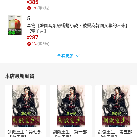
385
$
1
%
(賺
3
點)
5
本物【韓國現象級暢銷小說，被譽為韓國文學的未來】
【電子書】
287
$
1
%
(賺
2
點)
查看更多
本店最新到貨
剑傲重生：第七部
剑傲重生：第一部
剑傲重生：第五部