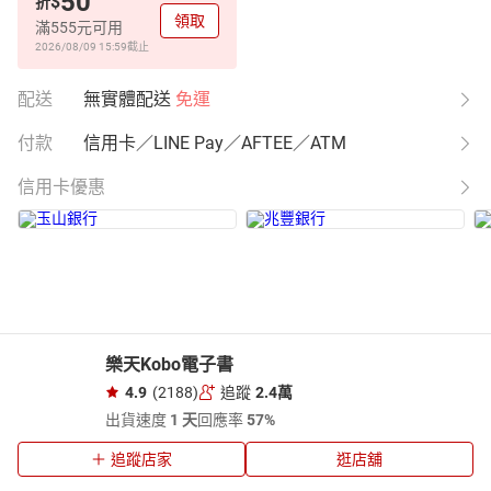
50
$
折
領取
滿555元可用
2026/08/09 15:59
截止
配送
無實體配送
免運
付款
信用卡／LINE Pay／AFTEE／ATM
信用卡優惠
樂天Kobo電子書
4.9
(2188)
追蹤
2.4萬
出貨速度
1 天
回應率
57%
追蹤店家
逛店舖