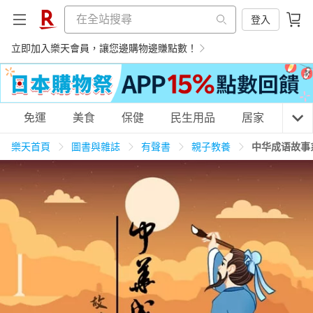
登入
立即加入樂天會員，讓您邊購物邊賺點數！
購物網分類
免運
美食
保健
民生用品
居家
3C
樂天首頁
圖書與雜誌
有聲書
親子教養
中华成语故事系列 
天天免運
美食蛋糕
養生保健
民生用品
居家生活
3C家電
運動休閒
親子玩具
女裝
男裝
化妝保養
情趣用品