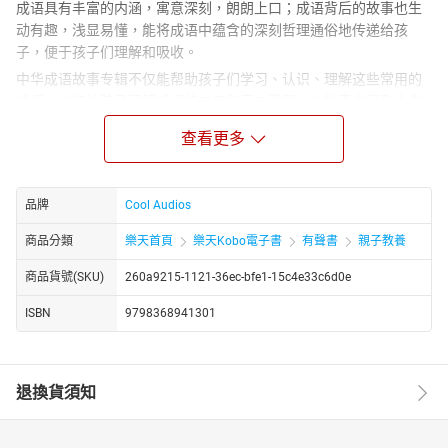
成语具有丰富的内涵，寓意深刻，朗朗上口；成语背后的故事也生
动有趣，浅显易懂，能将成语中蕴含的深刻哲理通俗地传递给孩
子，便于孩子们理解和吸收。
中华成语故事专辑不仅能帮助孩子们学习、认识、理解这些常用的
成语，也能让孩子了解成语的由来和历史背景，从故事中汲取人生
智慧，是孩子们学习传统文化很好的选择。
查看更多
中國歷史悠久，燦爛的文化積澱下來許多成語。它們經過時間的檢
驗，被人們樂此不疲地傳誦。
成語具有豐富的內涵，寓意深刻，朗朗上口；成語背後的故事也生
品牌
Cool Audios
動有趣，淺顯易懂，能將成語中蘊含的深刻哲理通俗地傳遞給孩
商品分類
樂天首頁
樂天Kobo電子書
有聲書
親子教養
子，便於孩子們理解和吸收。
中華成語故事專輯不僅能幫助孩子們學習、認識、理解這些常用的
商品貨號(SKU)
260a9215-1121-36ec-bfe1-15c4e33c6d0e
成語，也能讓孩子了解成語的由來和歷史背景，從故事中汲取人生
智慧，是孩子們學習傳統文化很好的選擇。
ISBN
9798368941301
退換貨須知