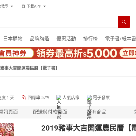
物教學
下載APP
日本購物
品牌旗艦
優惠活動
排行榜
電子書/紙本
19豬事大吉開運農民曆【電子書】
速度
1 天
回應率
57%
人氣店家
電子發票
資訊頁面
配送與付款頁面
所有商品
2019豬事大吉開運農民曆【