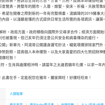
煞對照表，告訴您生肖的三合、三會、三刑，提高本命運勢旺盛
日查覽表，將整年的開市、入厝、嫁娶、安床、祈福、天赦等集
，希望在開春之際對新的一年有完整規畫，湯鎮瑋的2019豬事
的內容，以淺顯易懂的方式提供日常生活所需的各項資訊，讓第
測大解析，政局方面，政府積極向國際外交尋求合作；經濟方面開
利也被重視。但己亥年仍須注意公共安全和病毒傳染的盛行。
公開」新單元，阿湯哥公開護身護宅妙法，穢氣壞運排除家門外
沖煞對照，提高個人本命運勢，以及大家喜愛的四大化煞招財神
開運旺勢！
太歲符，生肖與歲運相沖時，請當年之太歲君鎮年化運，以求一年
！此書在手，定能祝您在豬年，闔家興旺！好運旺旺來！
人類智庫
樂天首頁
樂天Kobo電子書
命理宗教
占卜/星座/命理