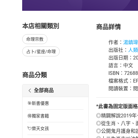
本店相關類別
商品詳情
命理宗教
作者：
湯鎮瑋
出版社：
人類
占卜/星座/命理
出版日期：201
語言：中文
ISBN：72688
商品分類
檔案格式：EP
閱讀裝置：閱讀器
全部商品
🎯新書優惠
*此書為固定版面
◎精闢解說201
🉐獨家書籍
◎從生肖、八字、
💘樂天女孩
◎公開鬼月護身和