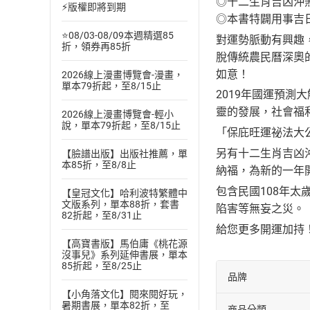
◎十二生肖吉凶沖
⚡版權即將到期
◎本書特闢用事吉
⭐08/03-08/09本週精選85
對運勢脈動有興趣
折，領券再85折
脫傳統農民曆深奧
如意！
2026線上漫畫博覽會-漫畫，
單本79折起，至8/15止
2019年國運預
靈的發展，社會福
2026線上漫畫博覽會-輕小
說，單本79折起，至8/15止
「保庇旺運祕法大
另有十二生肖吉凶
【臉譜出版】出版社推薦，單
本85折，至8/8止
納福，為新的一年
包含民國108年
【皇冠文化】哈利波特繁體中
文版系列，單本88折，套書
陷害等無妄之災。
82折起，至8/31止
給您更多開運加持
【高寶書版】馬伯庸《桃花源
沒事兒》系列延伸書展，單本
85折起，至8/25止
品牌
【小角落文化】閱來閱好玩，
暑期書展，單本82折，至
商品分類