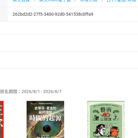
262bd2d2-27f5-3400-92d0-541538c0ffa9
者保護法
第
19
條第
1
項後段
暨
通訊交易解除權合理例外情事適用
供即為完成之線上服務，經消費者事先同意始提供。」 之商品
排名期間：2026/8/1 - 2026/8/7
訂購本店鋪之商品即代表知悉本店鋪所銷售之商品為電子書，屬
取電子書，不得請求退貨退款。
品
放入
購物車
登入
帳號
欲取消訂單或辦理退貨時，請登入樂天市場，並於「我的訂單」
Shopping cart
Login
將依您的申請進行審核，待審核通過後將為您辦理退款事宜。
市場須以整筆訂單為單位進行取消/退貨，恕無法以單支商品取消
如何開始使用？