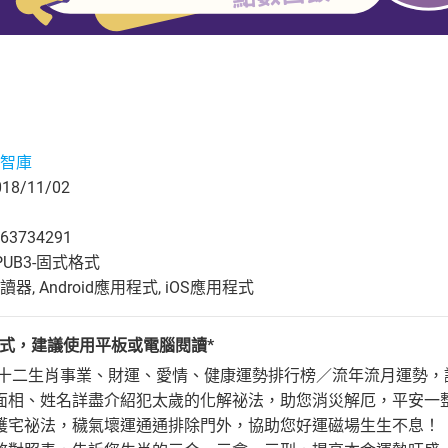
智庫
8/11/02
63734291
UB3-固式格式
, Android應用程式, iOS應用程式
格式，建議使用平板或電腦閱讀*
9年十二生肖事業、財運、愛情、健康運勢排行榜／流年流月運勢
面相、姓名詳盡介紹犯太歲的化解祕法，助您消災解厄，平安一
護宅祕法，穢氣壞運通通排除門外，協助您好運磁場生生不息！