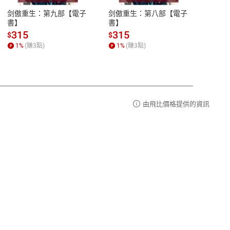
易解
13:00-17:00 (國定假日及例假日休息)
剑傲重生：第九部【電子
剑傲重生：第八部【電子
潜水史
品性
客服電話：0080-1857077
書】
書】
andari
al) Sc
請參
客服信箱：
聯絡店家
315
315
13
$
$
$
r【電
1
%
(賺
3
點)
1
%
(賺
3
點)
1
%
由飛比價格提供的資訊