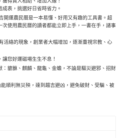
、獲得貴人相助、增加人緣！
結成表，挑選好日省時省力。
大吉開運農民曆是一本易懂、好用又有趣的工具書。超
一次使用農民曆的讀者都能立即上手，一書在手，諸事
始有活絡的現象，創業者大幅增加，逐漸重視宗教、心
，讓您好運磁場生生不息！
獸：貔貅、麒麟、龍龜、金蟾，不論是驅災避邪、招財
內能順利無災殃，達到趨吉避凶，避免破財、受騙、被