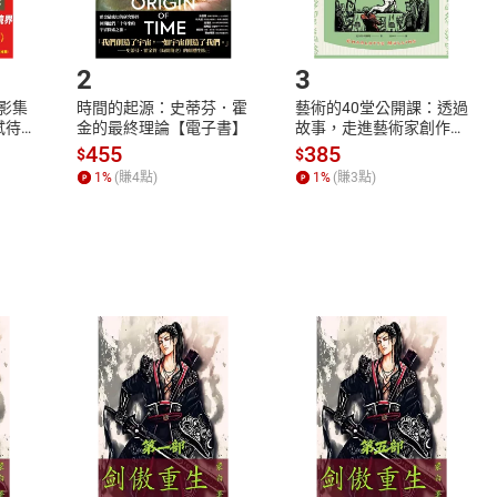
.選擇閱讀載具
Step2.
2
3
X影集
時間的起源：史蒂芬．霍
藝術的40堂公開課：透過
蓄弒待
金的最終理論【電子書】
故事，走進藝術家創作現
場，看藝術如何誕生、如
455
385
$
$
何形塑人類生活【電子
1
%
(賺
4
點)
1
%
(賺
3
點)
書】
式
退換貨規範
、LINE PAY、AFTEE
本店是否提供消費者保護法七日猶