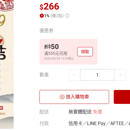
266
$
1%
(賺2點)
優惠券
50
$
折
領取
滿555元可用
2026/08/09 15:59
截止
數量
放入購物車
配送
無實體配送
免運
付款
信用卡／LINE Pay／AFTEE／