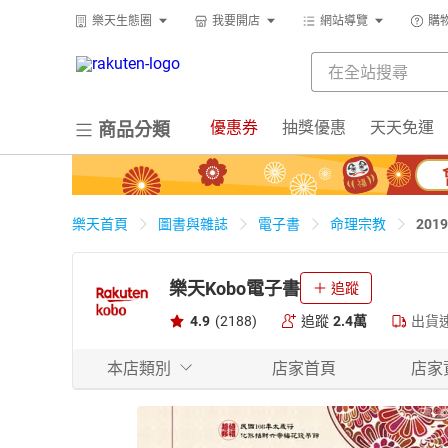
樂天生態圈
我要開店
網站導覽
購
優惠券
抽獎優惠
天天免運
商品分類
20
樂天首頁
圖書與雜誌
電子書
命理宗教
樂天Kobo電子書
追蹤
4.9
(2188)
追蹤
2.4萬
出貨
本店類別
店家首頁
店家