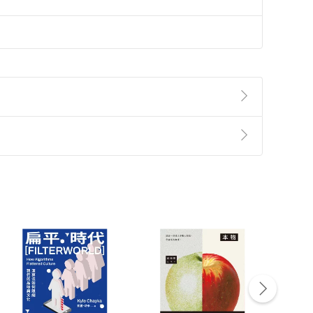
準則
第
2
條第
5
款之規定，「非以有形媒介提供之數位
，不適用消保法第
19
條第
1
項七日內無條件退貨之規
非以有形媒介提供之數位內容，消費者同意若訂購後
付款
方式
完成
訂單
中點選「瀏覽訂單明細」
>
「申請取消訂單
/
退
Payment
Complete
/退貨。