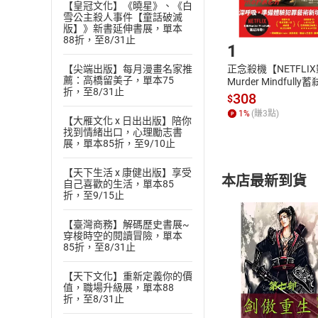
【皇冠文化】《曉星》、《白
雪公主殺人事件【童話破滅
Step1
版】》新書延伸書展，單本
88折，至8/31止
1
【尖端出版】每月漫畫名家推
正念殺機【NETFLI
薦：高橋留美子，單本75
Murder Mindfully
折，至8/31止
發】【電子書】
308
$
1
%
(賺
3
點)
【大雁文化 x 日出出版】陪你
找到情緒出口，心理勵志書
展，單本85折，至9/10止
【天下生活 x 康健出版】享受
本店最新到貨
自己喜歡的生活，單本85
折，至9/15止
【臺灣商務】解碼歷史書展~
穿梭時空的閱讀冒險，單本
85折，至8/31止
【天下文化】重新定義你的價
付款方
值，職場升級展，單本88
折，至8/31止
ATM轉帳、信用卡