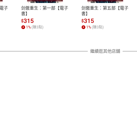
之權利，遽消費者保護法及通訊交
電子
剑傲重生：第一部【電子
剑傲重生：第五部【電子
除權合理例外情事適用準則，依商
書】
書】
質各有不同規定。詳細退換貨說明
315
315
$
$
照各商品說明。
1
%
(賺
3
點)
1
%
(賺
3
點)
詳細說明
繼續逛其他店舖