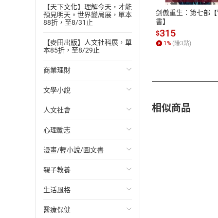
【天下文化】理解今天，才能
剑傲重生：第七部【
預見明天。世界變局展，單本
書】
88折，至8/31止
315
$
【麥田出版】人文社科展，單
1
%
(賺
3
點)
本85折，至8/29止
商業理財
文學小說
投資理財
相似商品
人文社會
經濟/趨勢
歐美文學
心理勵志
財務/金融
日本文學
國際關係
漫畫/輕小說/圖文書
管理/領導
韓國文學
政治
心靈成長/情緒
親子教養
職場工作術
華文文學
社會科學
人際關係
輕小說
生活風格
成功法
經典文學
台灣/中國歷史
兩性關係
奇幻/科幻
教育現場
醫療保健
行銷/廣告
成長/家庭生活小說
日/韓歷史
心理學
愛情故事
兒童文學/故事
飲食/食譜