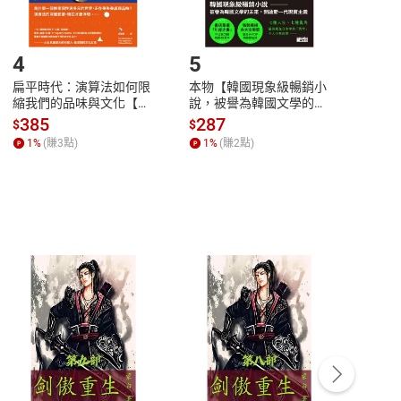
登入帳號，下載書籍後看書
4
5
6
扁平時代：演算法如何限
本物【韓國現象級暢銷小
蛋白
縮我們的品味與文化【電
說，被譽為韓國文學的未
版）─
子書】
來】【電子書】
秘密
385
287
24
$
$
$
一本
1
%
(賺
3
點)
1
%
(賺
2
點)
1
%
客服資訊
豫期
服務時間：週一到週五 10:00-12:00、