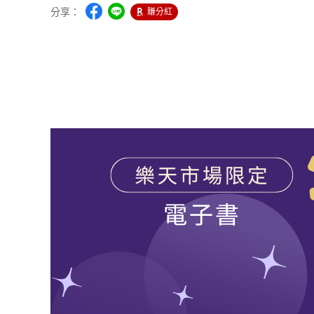
分享：
賺分紅