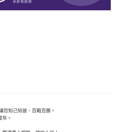
，讓您知己知彼、百戰百勝。
整年。