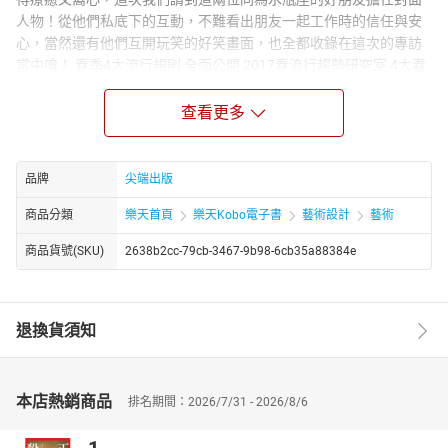
人物！從他們私底下的互動，不難看出朋友一起工作時的信任與安
心，當然還有他們互開玩笑的好笑畫面，也全都收錄在這次的專訪
當中唷！ 春季4大流行規則 全面公開 2017春流行趨勢研究室 4大春
趨勢RULE RULE 1風格學 RULE 2色彩學: RULE 3印花學 RULE 4搭配
學: 2017的春季要開始囉！是不是還在忐忑不安不知道今年春季流行
查看更多
什麼呢？別緊張，就讓Choc來告訴妳吧！Choc將要把本季流行4大
規則都傳遞給妳，好好吸收本次的時尚流行，絕對讓妳搶先一步比
別人更時髦。 春必買４單品搶先鎖定！ON/OFF通勤實用LOOK達
品牌
尖端出版
成！ 通勤族絕對要看！實現想要時髦又實用的願望！ 上班族VS.學
商品分類
樂天首頁
樂天Kobo電子書
藝術設計
藝術
生命定款！ 1.「露肌感上衣」 2.「澎袖及荷葉」 3.「特殊剪裁的圓
裙&百褶裙」 4.「全長寬褲」 新的季節開始，只要鎖定本季流行的
商品貨號(SKU)
2638b2cc-79cb-3467-9b98-6cb35a88384e
幾樣單品，就能讓女孩們的穿搭變得更有春天的氛圍唷！但對於上
班族、學生來說，哪幾樣是今年春天的時髦單品，又能輕鬆上手的
呢？從上身到下身 ，只要擁有這四樣單品，無論是上班、上學、休
退換貨須知
閒的造型都能完成喔！ ＼新色彩趨勢！／掌握流行6色，讓妳穿出
早春新時尚 ♥ 春 命定‧「粉嫩」VS.「維他命」色系穿搭法則！ 時
序漸漸邁入早春，雖然天氣依舊不穩定，冬裝還不能馬上收，但時
尚的腳步絕對要跟緊，先用顏色抓住2017年春天的氣息準沒錯！除
本店熱銷商品
排名期間：2026/7/31 - 2026/8/6
了一直延燒的粉嫩色系，今年更多了顏色濃郁、搶眼的維他命色
系，一次為女孩們揭開今春必備的新色調！更教妳如何穿搭，駕馭