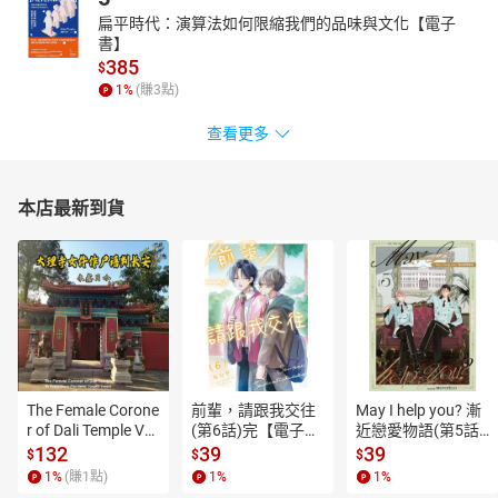
應該注重的部份，除了警惕自己也能從內到外做出不一樣的改變！
扁平時代：演算法如何限縮我們的品味與文化【電子
而我們也因應不同的需求，為大家設計了４種好感妝，從氣場開始
書】
讓自己重獲新生吧～
385
$
1
%
(賺
3
點)
查看更多
本店最新到貨
The Female Corone
前輩，請跟我交往
May I help you? 漸
r of Dali Temple Vo
(第6話)完【電子
近戀愛物語(第5話)
l.6【有聲書】
書】
【電子書】
132
39
39
$
$
$
1
%
(賺
1
點)
1
%
1
%