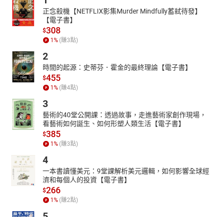
1
這些時髦顏色，成為早春時尚潮流的TOP！ Spring Denim 初春乍
正念殺機【NETFLIX影集Murder Mindfully蓄弒待發】
到！『SPRING丹寧』搶先預測！ 初入春天，就從百搭丹寧開始營
【電子書】
造春季感！ 丹寧是一年四季衣櫃裡都絕對不能缺少的單品！美好的
308
$
春天才剛剛來臨，究竟該如何運用丹寧穿出春感呢？先掌握今年春
1
%
(賺
3
點)
季將流行的丹寧五大搭配法、投入重點關鍵元素、並且掌握細節，
2
初春的丹寧搶先超完整預測、讓SPRING丹寧呈現出充滿新意的豐富
時間的起源：史蒂芬．霍金的最終理論【電子書】
層次吧！ 擁有這7雙讓妳美出新高度！ ＃2017春季必備潮流鞋款 ＃
455
$
女孩都該知道の春季最新鞋款NEWS !! 不容忽視的7雙美鞋！ 結束了
1
%
(賺
4
點)
沉重寒冷的冬季之後，輕盈活潑的春季終於來臨了，許多品牌的春
3
季商品都已爭相曝光，而這次小編蒐集了本季超夯的7款春鞋要一次
介紹給大家，想要在新的一年就美出新高度嗎?快一起看看到底是哪
藝術的40堂公開課：透過故事，走進藝術家創作現場，
7雙鞋吧！ 春的肌質進化保養術！ 養成使用習慣、別讓未來肌感到
看藝術如何誕生、如何形塑人類生活【電子書】
385
後悔！ 精華液速效美容 絕對要知道的『１瓶』投資！ 精華液的價位
$
1
%
(賺
3
點)
比起其他基礎保養普遍偏高，購入前總是要再三比較才行！但是到
底該如何選擇適合自己的精華液，以及還有好多關於精華液的疑
4
問……這次通通請到肌膚美學專家凱鈞老師來解答唷！ 健康、人緣、
一本書讀懂美元：9堂課解析美元邏輯，如何影響全球經
愛情與事業 今年的妳、想要緊緊守候的是哪一項呢？ 新生活運動計
濟和每個人的投資【電子書】
畫展開！幸福倍增♡ 人氣直升好感美人的秘密 揮別2016年，現在正
266
$
要進入一年之計『春』！這是個撿視自己重新出發的好時機。為
1
%
(賺
2
點)
此，特別請到星座塔羅玩家Chuck，為大家解析今年度各大星象最
5