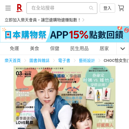
登入
立即加入樂天會員，讓您邊購物邊賺點數！
購物網分類
免運
美食
保健
民生用品
居家
3C
樂天首頁
圖書與雜誌
電子書
藝術設計
CHOC恰女生(
天天免運
美食蛋糕
養生保健
民生用品
居家生活
3C家電
運動休閒
親子玩具
女裝
男裝
化妝保養
情趣用品