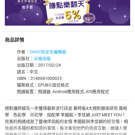
商品詳情
作者：
CHOC恰女生編輯部
出版社：
尖端出版
出版日期：2017/02/24
語言：中文
ISBN：3140041000023
檔案格式：EPUB3-固式格式
閱讀裝置：閱讀器, Android應用程式, iOS應用程式
絕對讓妳搶先一步獲得最新流行訊息 春時髦4大規則徹底研究 風格
學 色彩學 印花學 搭配學 李國毅╳李佳穎 JUST MEET YOU！
完美的相遇成就了靈魂伴侶般的友情 李國毅與李佳穎的好交情，相
信是許多鐵粉都知道的事情，每次看到他們的俏皮互動，總讓人覺
得療癒又窩心，這次我們請到這兩位同為水瓶座的好朋友擔任封面