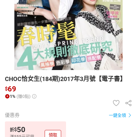
日本購物
電子/紙本書
HOT
CHOC恰女生(184期)2017年3月號【電子書】
69
$
1%
(賺0點)
優惠券
一鍵全領
50
$
折
領取
滿555元可用