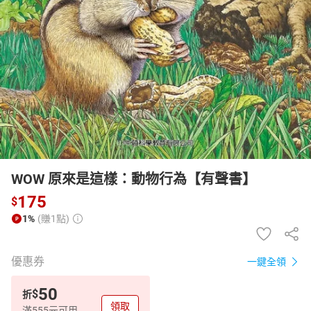
日本購物
電子/紙本書
HOT
WOW 原來是這樣：動物行為【有聲書】
175
$
1%
(賺1點)
優惠券
一鍵全領
50
$
折
領取
滿555元可用