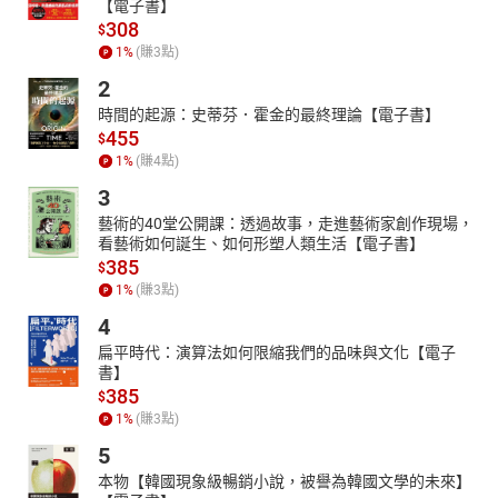
【電子書】
308
$
1
%
(賺
3
點)
2
時間的起源：史蒂芬．霍金的最終理論【電子書】
455
$
1
%
(賺
4
點)
3
藝術的40堂公開課：透過故事，走進藝術家創作現場，
看藝術如何誕生、如何形塑人類生活【電子書】
385
$
1
%
(賺
3
點)
4
扁平時代：演算法如何限縮我們的品味與文化【電子
書】
385
$
1
%
(賺
3
點)
5
本物【韓國現象級暢銷小說，被譽為韓國文學的未來】