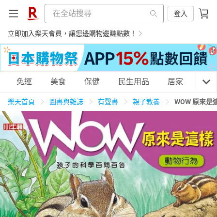
登入
立即加入樂天會員，讓您邊購物邊賺點數！
購物網分類
免運
美食
保健
民生用品
居家
3C
樂天首頁
圖書與雜誌
有聲書
親子教養
WOW 原來
天天免運
美食蛋糕
養生保健
民生用品
居家生活
3C家電
運動休閒
親子玩具
女裝
男裝
化妝保養
情趣用品