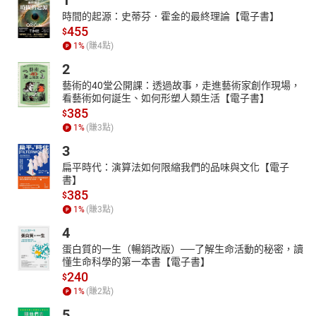
1
時間的起源：史蒂芬．霍金的最終理論【電子書】
455
$
1
%
(賺
4
點)
2
藝術的40堂公開課：透過故事，走進藝術家創作現場，
看藝術如何誕生、如何形塑人類生活【電子書】
385
$
1
%
(賺
3
點)
3
扁平時代：演算法如何限縮我們的品味與文化【電子
書】
385
$
1
%
(賺
3
點)
4
蛋白質的一生（暢銷改版）──了解生命活動的秘密，讀
懂生命科學的第一本書【電子書】
240
$
1
%
(賺
2
點)
5