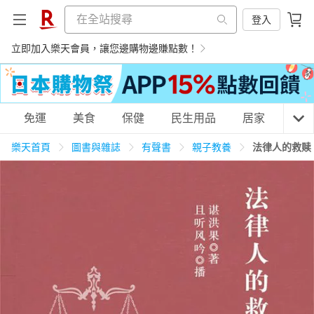
登入
立即加入樂天會員，讓您邊購物邊賺點數！
購物網分類
免運
美食
保健
民生用品
居家
3C
樂天首頁
圖書與雜誌
有聲書
親子教養
法律人的救赎
天天免運
美食蛋糕
養生保健
民生用品
居家生活
3C家電
運動休閒
親子玩具
女裝
男裝
化妝保養
情趣用品