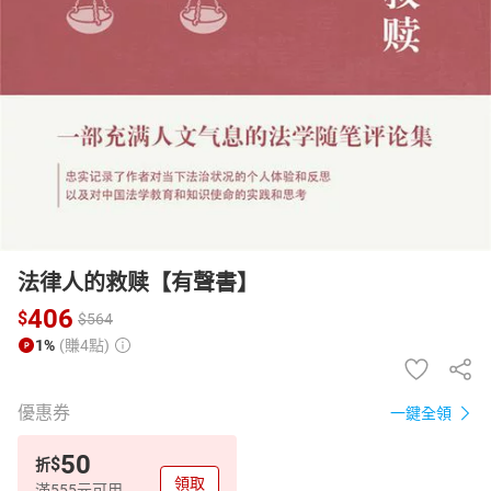
日本購物
電子/紙本書
HOT
法律人的救赎【有聲書】
406
$
$
564
1%
(賺4點)
優惠券
一鍵全領
50
$
折
領取
滿555元可用