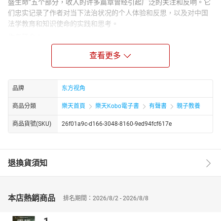
盛生命”五个部分，收入的许多篇章曾经引起广泛的关注和反响。它
们忠实记录了作者对当下法治状况的个人体验和反思，以及对中国
法学教育和知识使命的实践和思考。
作者简介：
谌洪果，四川西昌人，北大法学博士，西北政法大学副教授。著有
查看更多
《哈特的法律实证主义：一种思想关系的视角》，译著《司法审查
与宪法》、《哈特的一生：噩梦与美梦》及《觉醒的自我：解放的
实用主义》。普通公民、普通法律人和普通教师，光荣荆棘路上的
品牌
东方视角
执著行走者，守望幸福的人。
商品分類
樂天首頁
樂天Kobo電子書
有聲書
親子教養
商品貨號(SKU)
26f01a9c-d166-3048-8160-9ed94fcf617e
退換貨須知
本店熱銷商品
排名期間：2026/8/2 - 2026/8/8