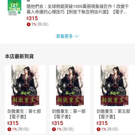
隨他們去：全球熱銷突破1000萬冊現象級巨作！改變千
萬人命運的心理技巧【附放下執念明信片圖】【電子
書】
315
$
1
%
(賺
3
點)
查看更多
本店最新到貨
剑傲重生：第七部
剑傲重生：第一部
剑傲重生：第五部
【電子書】
【電子書】
【電子書】
315
315
315
$
$
$
1
%
(賺
3
點)
1
%
(賺
3
點)
1
%
(賺
3
點)