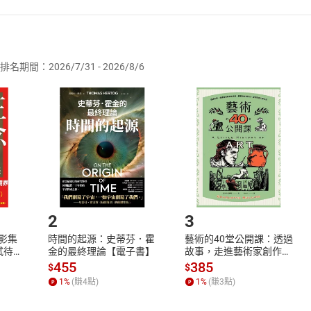
者保護法
第
19
條第
1
項後段
暨
通訊交易解除權合理例外情事適用
供即為完成之線上服務，經消費者事先同意始提供。」 之商品
排名期間：2026/7/31 - 2026/8/6
訂購本店鋪之商品即代表知悉本店鋪所銷售之商品為電子書，屬
取電子書，不得請求退貨退款。
品
放入
購物車
登入
帳號
欲取消訂單或辦理退貨時，請登入樂天市場，並於「我的訂單」
Shopping cart
Login
將依您的申請進行審核，待審核通過後將為您辦理退款事宜。
市場須以整筆訂單為單位進行取消/退貨，恕無法以單支商品取消
如何開始使用？
.選擇閱讀載具
Step2.
2
3
X影集
時間的起源：史蒂芬．霍
藝術的40堂公開課：透過
蓄弒待
金的最終理論【電子書】
故事，走進藝術家創作現
場，看藝術如何誕生、如
455
385
$
$
何形塑人類生活【電子
1
%
(賺
4
點)
1
%
(賺
3
點)
書】