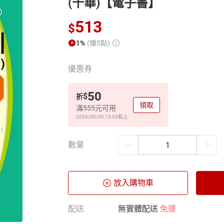
(千華)【電子書】
513
$
1%
(賺5點)
優惠券
50
$
折
領取
滿555元可用
2026/08/09 15:59
截止
數量
放入購物車
配送
無實體配送
免運