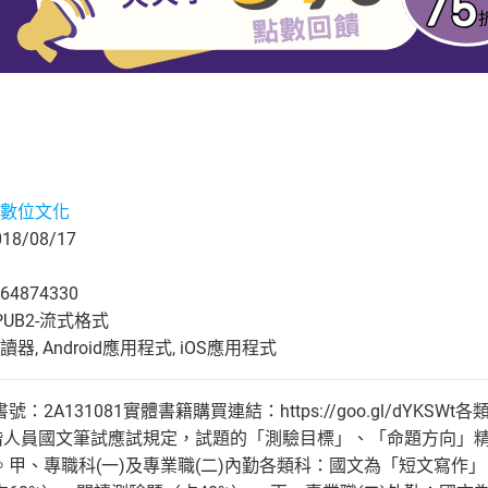
數位文化
8/08/17
64874330
UB2-流式格式
, Android應用程式, iOS應用程式
A131081實體書籍購買連結：https://goo.gl/dYKSWt各類
職階人員國文筆試應試規定，試題的「測驗目標」、「命題方向」
甲、專職科(一)及專業職(二)內勤各類科：國文為「短文寫作」（