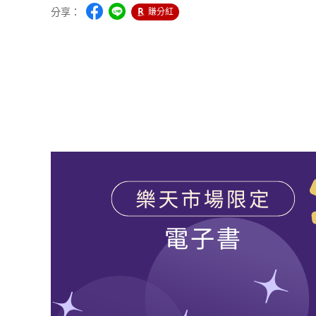
分享：
賺分紅