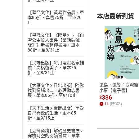
【蓋亞文化】黃易作品展，單
本店最新到貨
本85折、套書75折，至8/20
止
【皇冠文化】《曉星》、《白
雪公主殺人事件【童話破滅
版】》新書延伸書展，單本
88折，至8/31止
付款方
【尖端出版】每月漫畫名家推
薦：高橋留美子，單本75
ATM轉帳、信用卡
折，至8/31止
鬼島．鬼導：臺灣靈
【大雁文化 x 日出出版】陪你
小事【電子書】
找到情緒出口，心理勵志書
展，單本85折，至9/10止
336
$
1
%
(賺
3
點)
【天下生活 x 康健出版】享受
自己喜歡的生活，單本85
折，至9/15止
【臺灣商務】解碼歷史書展~
穿梭時空的閱讀冒險，單本