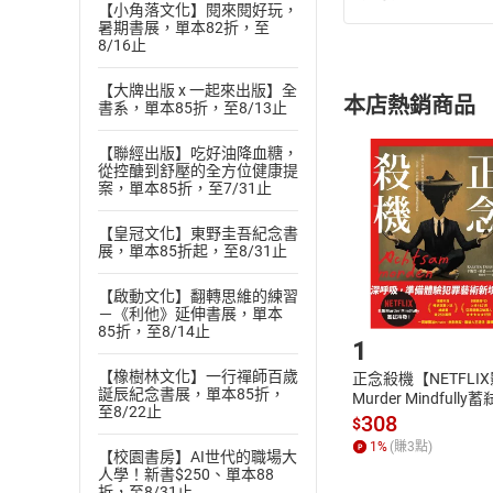
退換貨規定：
【小角落文化】閱來閱好玩，
暑期書展，單本82折，至
(
一
)
依
消費
8/16止
內容或一經提
購書須知
定。
【大牌出版 x 一起來出版】全
本店熱銷商品
書系，單本85折，至8/13止
(
二
)
消費者
且已下載
/
存
挑選
商
【聯經出版】吃好油降血糖，
從控醣到舒壓的全方位健康提
退貨方式：您
Choose
案，單本85折，至7/31止
貨」，本店鋪
請注意，樂天
【皇冠文化】東野圭吾紀念書
購書後，
展，單本85折起，至8/31止
【啟動文化】翻轉思維的練習
Step1
－《利他》延伸書展，單本
85折，至8/14止
1
【橡樹林文化】一行禪師百歲
正念殺機【NETFLI
誕辰紀念書展，單本85折，
Murder Mindfully
至8/22止
發】【電子書】
308
$
1
%
(賺
3
點)
【校園書房】AI世代的職場大
人學！新書$250、單本88
折，至8/31止