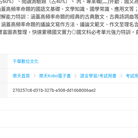
60%）、閱讀測驗題（占40%）。 丙、專業職(二)外勤：國文
)涵蓋高頻率命題的國語文基礎、文學知識、國學常識、應用文等
讀理解能力特訓：涵蓋高頻率命題的經典的古典散文、古典詩詞曲
訓：涵蓋高頻率命題的議論文寫作方法、議論文範文、作文至理名
豐富圖表整理，快速累積國文實力◎國文科必考單元強力特訓，
千華數位文化
樂天首頁
樂天Kobo電子書
語言學習/考試用書
考試
270257c8-d31b-327b-a508-dd16b8006ae2