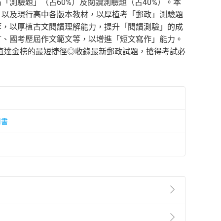
為「測驗題」（占60%）及閱讀測驗題（占40%）。本
；以及現行高中各版本教材，以厚植考「郵政」測驗題
等，以厚植古文閱讀理解能力，提升「閱讀測驗」的成
言、國考歷屆作文範文等，以增進「短文寫作」能力。
直達金榜的最短捷徑◎收錄最新郵政試題，搶得考試必
用書