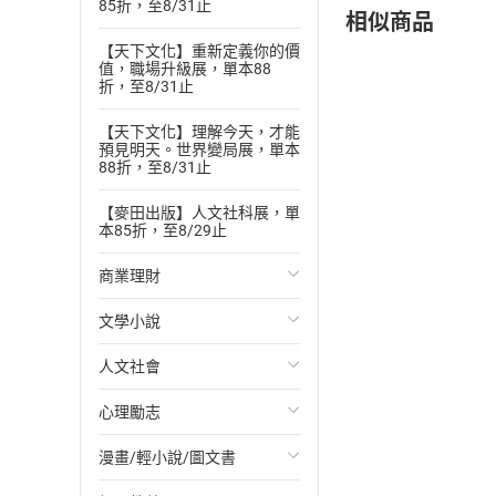
85折，至8/31止
相似商品
【天下文化】重新定義你的價
值，職場升級展，單本88
折，至8/31止
【天下文化】理解今天，才能
預見明天。世界變局展，單本
88折，至8/31止
【麥田出版】人文社科展，單
本85折，至8/29止
商業理財
文學小說
投資理財
人文社會
經濟/趨勢
歐美文學
心理勵志
財務/金融
日本文學
國際關係
漫畫/輕小說/圖文書
管理/領導
韓國文學
政治
心靈成長/情緒