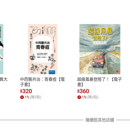
式
退換貨規範
、LINE PAY、AFTEE
本店是否提供消費者保護法七日猶
之權利，遽消費者保護法及通訊交
異大
中西醫共治：青春痘【電
超級風暴登陸了！【電子
除權合理例外情事適用準則，依商
子書】
書】
質各有不同規定。詳細退換貨說明
320
360
$
$
照各商品說明。
1
%
(賺
3
點)
1
%
(賺
3
點)
詳細說明
繼續逛其他店舖