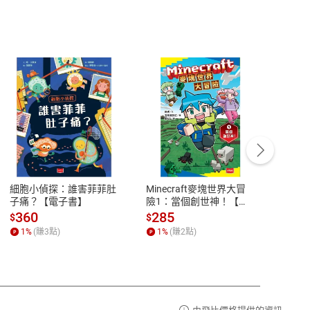
客服資訊
豫期
服務時間：週一到週五 10:00-12:00、
易解
13:00-17:00 (國定假日及例假日休息)
細胞小偵探：誰害菲菲肚
Minecraft麥塊世界大冒
小羱
品性
客服電話：0080-1857077
子痛？【電子書】
險1：當個創世神！【電
【電
子書】
請參
客服信箱：
聯絡店家
360
285
31
$
$
$
1
%
(賺
3
點)
1
%
(賺
2
點)
1
%
由飛比價格提供的資訊