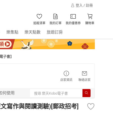
登入 / 註冊
追蹤清單
我的訂單
我的優惠券
購物車
書
樂集點
樂天點數
旅遊訂房
【電子書】
店家資訊
聯絡店家
如何使用
文寫作與閱讀測驗)[郵政招考]