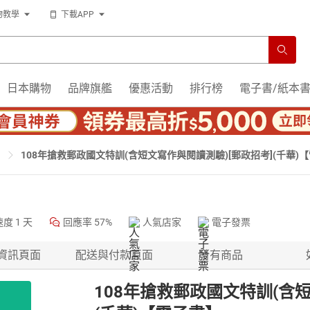
物教學
下載APP
日本購物
品牌旗艦
優惠活動
排行榜
電子書/紙本
108年搶救郵政國文特訓(含短文寫作與閱讀測驗)[郵政招考](千華)
速度
1 天
回應率
57%
人氣店家
電子發票
資訊頁面
配送與付款頁面
所有商品
108年搶救郵政國文特訓(含短