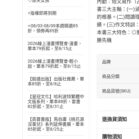
💘樂天女孩
內勤：短文寫作（占
書三大主軸：(一
⚡版權即將到期
的根基。(二)閱
績。(三)作文特
⭐08/03-08/09本週精選85
折，領券再85折
本書三大特色：◎
勝先機
2026線上漫畫博覽會-漫畫，
單本79折起，至8/15止
2026線上漫畫博覽會-輕小
品牌
說，單本79折起，至8/15止
商品分類
【臉譜出版】出版社推薦，單
本85折，至8/8止
商品貨號(SKU)
【皇冠文化】哈利波特繁體中
文版系列，單本88折，套書
82折起，至8/31止
退換貨須知
【高寶書版】馬伯庸《桃花源
沒事兒》系列延伸書展，單本
85折起，至8/25止
購物須知