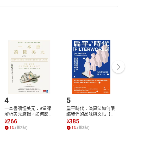
準則
第
2
條第
5
款之規定，「非以有形媒介提供之數位
，不適用消保法第
19
條第
1
項七日內無條件退貨之規
非以有形媒介提供之數位內容，消費者同意若訂購後
付款
方式
完成
訂單
中點選「瀏覽訂單明細」
>
「申請取消訂單
/
退
Payment
Complete
/退貨。
登入帳號，下載書籍後看書
4
5
6
一本書讀懂美元：9堂課
扁平時代：演算法如何限
本物
解析美元邏輯，如何影響
縮我們的品味與文化【電
說，
全球經濟和每個人的投資
子書】
來】
266
385
28
$
$
$
【電子書】
1
%
(賺
2
點)
1
%
(賺
3
點)
1
%