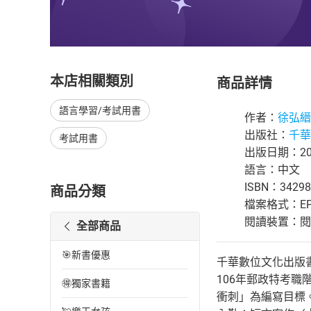
本店相關類別
商品詳情
語言學習/考試用書
作者：
徐弘縉
出版社：
千華
考試用書
出版日期：201
語言：中文
ISBN：34298
商品分類
檔案格式：EP
閱讀裝置：閱讀器
全部商品
🎯新書優惠
千華數位文化出版書號：2
106年郵政特考
🉐獨家書籍
衝刺」為編寫目標。