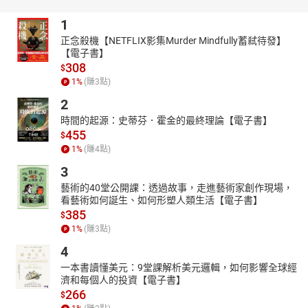
現今社會的和平得來不易。
1
【本書關鍵字】
正念殺機【NETFLIX影集Murder Mindfully蓄弒待發】
清、民國、孫中山、有聲書、歷史故事、中國、歷史、歷史人物、
【電子書】
判斷力、思考力
308
$
【本書資料】
1
%
(賺
3
點)
有聲書
2
適讀年齡：4～6歲親子共讀；7歲以上自己聆聽
時間的起源：史蒂芬．霍金的最終理論【電子書】
【本書特色】
455
$
1
%
(賺
4
點)
1****親子討論促進思考
每一篇故事後，皆附【從古看今】賞析，引導孩子共讀與討
3
論；藉由閱讀過去，思考現在與未來。
藝術的40堂公開課：透過故事，走進藝術家創作現場，
看藝術如何誕生、如何形塑人類生活【電子書】
2****語文知識大觀園
385
$
除了中國歷史年代歌，故事字裡行間更有大量成語、俗諺、歇
1
%
(賺
3
點)
後語和節日習俗等，讓語文知識不知不覺內化進孩子的腦中。
4
3****小故事，大道理
一本書讀懂美元：9堂課解析美元邏輯，如何影響全球經
書中所選的歷史人物遍及各個層面，有帝王、英雄將相、藝術
濟和每個人的投資【電子書】
家、發明家、教育家……使孩子接觸到多元的價值觀，思考環境保
266
$
護、忠心、誠信等議題。