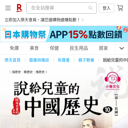
登入
立即加入樂天會員，讓您邊購物邊賺點數！
購物網分類
免運
美食
保健
民生用品
居家
3C
樂天首頁
圖書與雜誌
有聲書
親子教養
說給兒童的中
天天免運
美食蛋糕
養生保健
民生用品
居家生活
3C家電
運動休閒
親子玩具
女裝
男裝
化妝保養
情趣用品