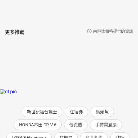
皇帝夢
八百壯士
自己人打自己人
紅衛兵
更多推薦
由飛比價格提供的資訊
中國歷史年代歌演唱版
【內文試閱】
青龍橋車站旁的銅像
在一百多年前，許多外國人到中國來修鐵路。西元1890 年，一個叫
作金達的英國總工程師負責修建的津榆鐵路開工了。津榆鐵路的範
圍是從天津到山海關，這條鐵路必須橫跨一條叫作灤河的河流。這
條河的河水非常湍急，所以很難在河床上打樁。
「報告總工程師，昨天打的樁又被河水沖走了！」
「哼！中國人全都是一群笨蛋！」
「總工程師，如果你們英國人真的那麼厲害，那你去打給我們看，
如果你打的樁不會被河水沖走，我們就對你心服口服。」
新世紀福音戰士
住宿券
馬頭魚
金達氣呼呼的連忙找來了兩個英國工程師下去打樁，可是河水實在
太急，這兩名工程師試了半天還是失敗了。他又請來一名德國工程
HONDA本田 CR-V 6
傳真機
手持電風扇
師和一名日本工程師，但他們也都失敗了。眼看著完工期限快到
了，金達好著急呀！出乎他意料的是，最後是一名中國的工程師詹
LOEWE Hammock
貨櫃屋
台北名產
砧板