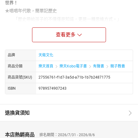
世界！
★唱唱年代歌，簡單記歷史
「歷史帶給孩子的不僅僅是知識，更是一種思維方式。」
《說給兒童的中國歷史》套書共10冊，選出自史前神話到近代，影
響中國歷史的傑出人物及事件，淺白精鍊的文字，讓孩子在學齡前
查看更多
就開始建立初步的歷史概念。書後特別企畫「互動學習指南」，激
發孩子的無窮潛力，訓練認知理解、聯想應用、分析評估、想像創
新的能力，在遊戲中輕鬆學歷史！
品牌
天衛文化
第十冊──清朝、民國
商品分類
樂天首頁
樂天Kobo電子書
有聲書
親子教養
劉永福率領黑旗軍，抗法抗日終究無力可回天；
商品貨號(SKU)
27556761-f1d7-3a5d-a71b-1b7b24871775
少年孫中山聰明絕頂，留學美國勇於發表意見；
袁世凱膽大包天癡心妄想做皇帝，全民齊反抗；
ISBN
9789574907243
八百壯士誓死守上海，粉碎日本三個月侵華夢；
國共內戰自己人打自己人，造成多少家庭分離；
退換貨須知
紅衛兵自校園而來，釀成十年中國文化大浩劫。
我們說到民國，歷史故事回到了現代，民國初建，有人堅守崗
位、不畏艱難實現理想，卻也有人利慾薰心，導致社會動盪不安，
戰爭與混亂籠罩著人民。節選歷史上重要的人物故事，讓我們體會
本店熱銷商品
排名期間：2026/7/31 - 2026/8/6