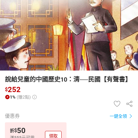
日本購物
電子/紙本書
HOT
說給兒童的中國歷史10：清──民國【有聲書】
252
$
1%
(賺2點)
優惠券
一鍵全領
50
$
折
領取
滿555元可用