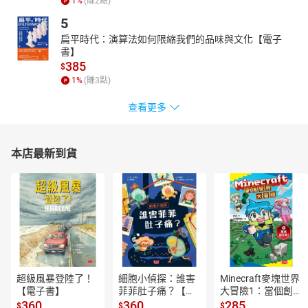
1
%
(賺
2
點)
4****培養多面向深入思考的補充教材
5
特別邀請悅讀學堂執行長葛琦霞老師指導，帶領10位閱讀推廣
扁平時代：演算法如何限縮我們的品味與文化【電子
名師共同企畫，設計每冊故事的互動學習指南，利用連連看、走迷
書】
宮、心智圖、思考帽、故事梯、5W1H提問等創意遊戲促進孩子思
385
$
考，培養發現、歸納、與解決問題的能力。
1
%
(賺
3
點)
作（編）者簡介
查看更多
陳衛平
政治大學哲學系畢業，輔仁大學哲學研究所碩士。於一九八六
年成立天衛文化圖書股份有限公司，專門出版少年兒童圖書，現任
本店最新到貨
天衛文化圖書股份有限公司及小魯文化事業股份有限公司發行人。
在臺灣眾多少兒讀物中，獨樹一幟，力求培養中文兒童讀物寫作、
編輯人才，為文化生態奠定必要基礎。自一九八七年，中國海峽兩
岸開放交流以後，致力於兒童文學領域的對話與切磋。一九九○年曾
率臺灣兒童文學界訪問團赴北京、天津進行座談。一九九七年上榜
美國Who’s Who in the World名人錄。他發起並推廣「中、小學班級
讀書會」活動，以及「繪本閱讀與欣賞」觀念之普及運動，並參與
講評及討論。作品有《寫給兒童的中國歷史》(榮獲文化部優良讀物
超級風暴登陸了！
細胞小偵探：誰害
Minecraft麥塊世界
推介、2015年中國大陸文津獎童書獎第一名)、《寫給兒童的世界歷
【電子書】
菲菲肚子痛？【電
大冒險1：當個創世
史》(榮獲文化部金鼎獎最佳兒童讀物)等。譯作有《群眾與權力》、
子書】
神！【電子書】
360
360
285
$
$
$