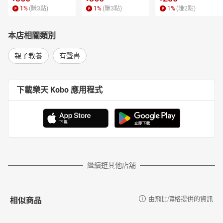
《國家的神話》、《世界電影史》、《羅素》、《科學的進步與問
1
%
(賺
3
點)
1
%
(賺
3
點)
1
%
(賺
2
點)
題》等。
沙永玲
本店相關類別
臺灣大學圖書館學系畢業，曾任聯合報編輯，並榮獲中國文藝
協會翻譯獎。現任天衛文化及小魯文化執行長，編輯作品多獲肯
親子教養
有聲書
定。近年來專注於為小朋友精挑細選世界一流繪本。
陳美燕
下載樂天 Kobo 應用程式
小魯文化資深顧問。喜歡為兒童編輯好書。平日最愛看書、畫
畫，常用水墨作圖，潑灑點勾，樂趣無窮，希望能與小朋友們一起
分享。其作品包括《爸爸的老師》、《我屬豬》、《小保學畫
畫》、《晶晶的桃花源記》、《綠池白鵝》、《什麼都不怕》、
《誰需要國王呢？》、《去冒險》等（以上皆為小魯文化出版）。
曾受邀參加一九九五年義大利波隆納國際兒童書展暨插畫展。
有聲書目次
繼續逛其他店舖
中國歷史年代歌口白版
開場白
聰明寶貝歌
相似商品
由飛比價格提供的資訊
青龍橋車站旁的銅像
少年孫中山