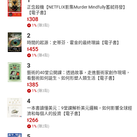
1
正念殺機【NETFLIX影集Murder Mindfully蓄弒待發】
【電子書】
308
$
1
%
(賺
3
點)
2
時間的起源：史蒂芬．霍金的最終理論【電子書】
455
$
1
%
(賺
4
點)
3
藝術的40堂公開課：透過故事，走進藝術家創作現場，
看藝術如何誕生、如何形塑人類生活【電子書】
385
$
1
%
(賺
3
點)
4
一本書讀懂美元：9堂課解析美元邏輯，如何影響全球經
濟和每個人的投資【電子書】
266
$
1
%
(賺
2
點)
5