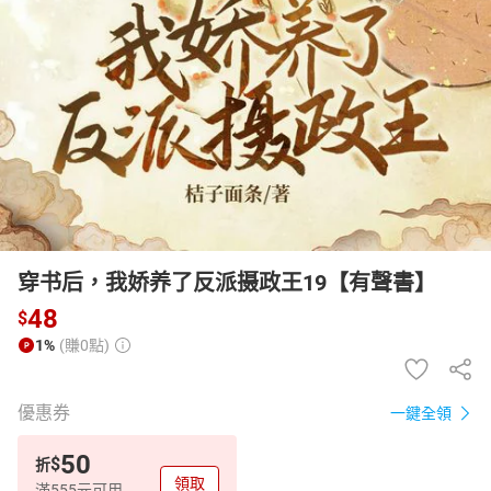
日本購物
電子/紙本書
HOT
穿书后，我娇养了反派摄政王19【有聲書】
48
$
1%
(賺0點)
優惠券
一鍵全領
50
$
折
領取
滿555元可用