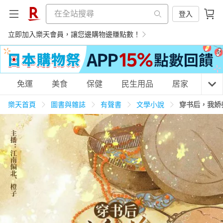
登入
立即加入樂天會員，讓您邊購物邊賺點數！
購物網分類
免運
美食
保健
民生用品
居家
3C
樂天首頁
圖書與雜誌
有聲書
文學小說
穿书后，我娇
天天免運
美食蛋糕
養生保健
民生用品
居家生活
3C家電
運動休閒
親子玩具
女裝
男裝
化妝保養
情趣用品