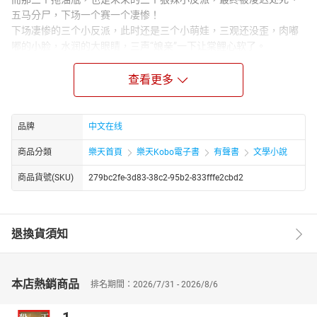
五马分尸，下场一个赛一个凄惨！
下场凄惨的三个小反派，此时还是三个小萌娃，三观还没歪，肉嘟
嘟的小脸，水润的大眼睛，三声“娘亲”一下让棠鲤心软了。
棠鲤想要改变反派们的命运。
于是，种种田，养养娃，做生意挣钱，棠鲤带着反派们把日子过得
查看更多
红红火火！
后来，三个小反派长大了。
一个是位高权重当朝首辅，一个是富可敌国的大奸商，一个是威风
品牌
中文在线
凛凛的女将军，三个都护她护得紧！
商品分類
樂天首頁
樂天Kobo電子書
有聲書
文學小說
当朝首辅：敢欺负我娘？关进大牢！
女将军：大哥，剁掉简单点！
商品貨號(SKU)
279bc2fe-3d83-38c2-95b2-833fffe2cbd2
大奸商：三妹，给你递刀！
某个权倾朝野的摄政王则直接把媳妇搂进怀。
“老子媳妇老子护着，小崽子们都靠边去！”
退換貨須知
本店熱銷商品
排名期間：2026/7/31 - 2026/8/6