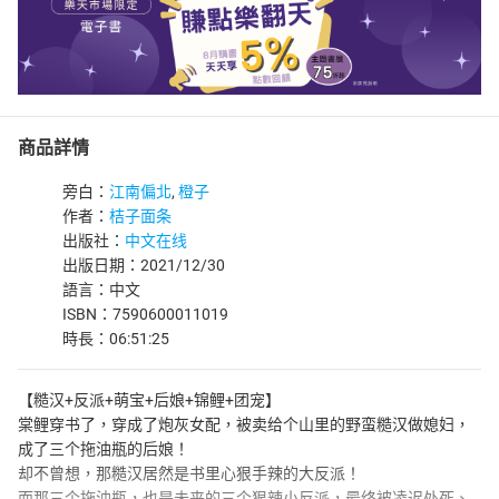
商品詳情
旁白：
江南偏北
,
橙子
作者：
桔子面条
出版社：
中文在线
出版日期：2021/12/30
語言：中文
ISBN：7590600011019
時長：06:51:25
【糙汉+反派+萌宝+后娘+锦鲤+团宠】
棠鲤穿书了，穿成了炮灰女配，被卖给个山里的野蛮糙汉做媳妇，
成了三个拖油瓶的后娘！
却不曾想，那糙汉居然是书里心狠手辣的大反派！
而那三个拖油瓶，也是未来的三个狠辣小反派，最终被凌迟处死、