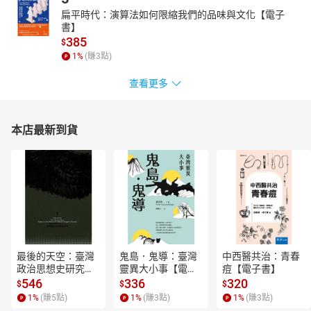
扁平時代：演算法如何限縮我們的品味與文化【電子
書】
385
$
1
%
(賺
3
點)
查看更多
本店最新到貨
最後的天空：臺灣
鬼島．鬼導：臺灣
中西醫共治：青春
政治思想史研究
靈異大小事【電子
痘【電子書】
【電子書】
書】
546
336
320
$
$
$
1
%
(賺
5
點)
1
%
(賺
3
點)
1
%
(賺
3
點)