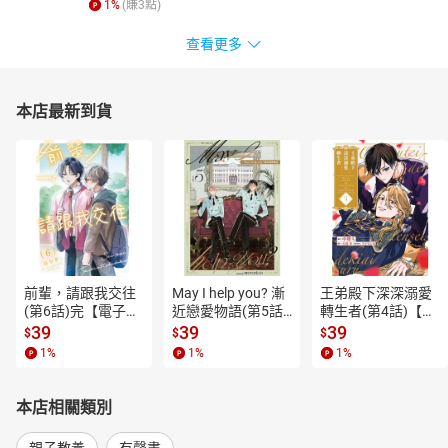
1
%
(賺
3
點)
查看更多
本店最新到貨
前輩，請跟我交往
May I help you? 漸
王弟殿下深深溺愛
(第6話)完【電子
近戀愛物語(第5話)
轉生者(第4話)【電
書】
【電子書】
子書】
39
39
39
$
$
$
1
%
1
%
1
%
本店相關類別