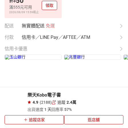
50
$
折
領取
滿555元可用
2026/08/09 15:59
截止
配送
無實體配送
免運
付款
信用卡／LINE Pay／AFTEE／ATM
信用卡優惠
樂天Kobo電子書
4.9
(2188)
追蹤
2.4萬
出貨速度
1 天
回應率
57%
追蹤店家
逛店舖