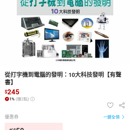
日本購物
電子/紙本書
HOT
從打字機到電腦的發明：10大科技發明【有聲
書】
245
$
1%
(賺2點)
優惠券
一鍵全領