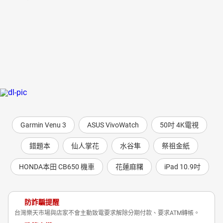
Garmin Venu 3
ASUS VivoWatch
50吋 4K電視
錯題本
仙人掌花
水谷隼
祭祖金紙
HONDA本田 CB650 機車
花蓮麻糬
iPad 10.9吋
防詐騙提醒
台灣樂天市場與店家不會主動致電要求解除分期付款、要求ATM轉帳。