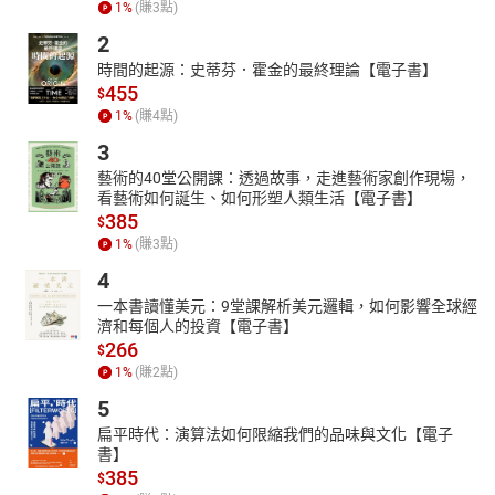
1
%
(賺
3
點)
2
時間的起源：史蒂芬．霍金的最終理論【電子書】
455
$
1
%
(賺
4
點)
3
藝術的40堂公開課：透過故事，走進藝術家創作現場，
看藝術如何誕生、如何形塑人類生活【電子書】
385
$
1
%
(賺
3
點)
4
一本書讀懂美元：9堂課解析美元邏輯，如何影響全球經
濟和每個人的投資【電子書】
266
$
1
%
(賺
2
點)
5
扁平時代：演算法如何限縮我們的品味與文化【電子
書】
385
$