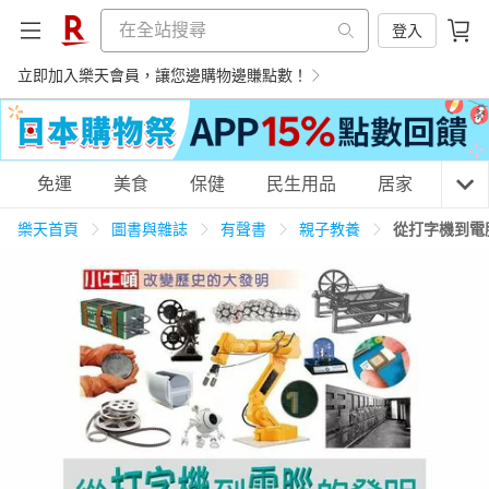
登入
立即加入樂天會員，讓您邊購物邊賺點數！
購物網分類
免運
美食
保健
民生用品
居家
3C
樂天首頁
圖書與雜誌
有聲書
親子教養
從打字機到電
天天免運
美食蛋糕
養生保健
民生用品
居家生活
3C家電
運動休閒
親子玩具
女裝
男裝
化妝保養
情趣用品