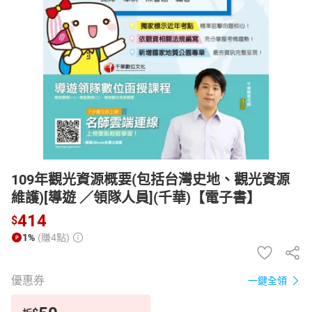
日本購物
電子/紙本書
HOT
109年觀光資源概要(包括台灣史地、觀光資源
維護)[導遊 ／領隊人員](千華)【電子書】
414
$
1%
(賺4點)
優惠券
一鍵全領