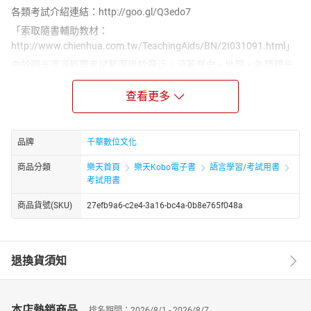
各類考試介紹連結：http://goo.gl/Q3edo7
「索取隨書輔助教材：
http://www.chienhua.com.tw/TeachingAids/BN/2I031091.html」
由於觀光資源概要考試範圍過於廣泛，涵蓋歷史、地理、各類觀光
資源等，往往難以全盤抓住所有命題可能，想順利獲取此一證照，
除了平時廣泛獵取資訊，建議搭配本書快速掌握基本知識與命題方
查看更多
向。為了快速掌握此一考試，本書延請名師精心編著，其特色如
下：
品牌
千華數位文化
1.課文前有最新考題分析，精心編排，輔以最新試題具體分析考題
特色及答題建議，迅速了解考試趨勢、掌握答題要領。
商品分類
樂天首頁
樂天Kobo電子書
語言學習/考試用書
2.因應重點內容穿插「考題報馬仔」，是掌握考題特色最有效的分
考試用書
析工具。
商品貨號(SKU)
27efb9a6-c2e4-3a16-bc4a-0b8e765f048a
3.標示出近年曾考過之內容，另於各章統整「焦點掃描」，藉此可
以把握各章重點，也更便於日後再複習。除此之外，焦點後均有
「嚴選題庫」，既可由此瞭解命題趨勢，也可透過試題檢測自身學
習成果。
退換貨須知
※導遊考試大不同，精心編排，突出分析最新考試命題特色
※考點分析與考題報馬仔，點出近年考試範圍
※焦點掃描，重點統整，掌握考前複習的關鍵時刻。
本店熱銷商品
排名期間：2026/8/1 - 2026/8/7