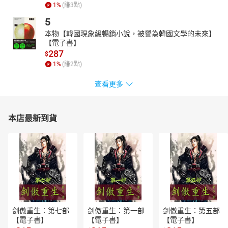
1
%
(賺
3
點)
5
本物【韓國現象級暢銷小說，被譽為韓國文學的未來】
【電子書】
287
$
1
%
(賺
2
點)
查看更多
本店最新到貨
剑傲重生：第七部
剑傲重生：第一部
剑傲重生：第五部
【電子書】
【電子書】
【電子書】