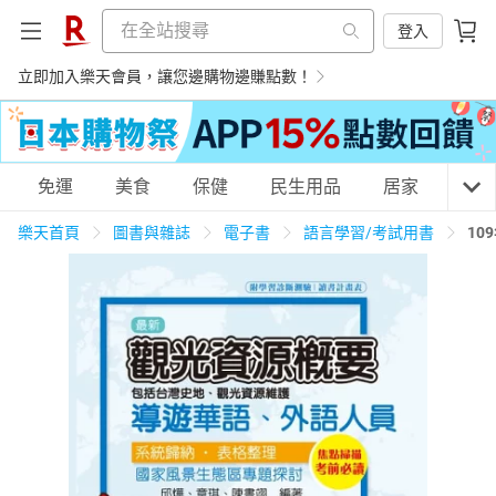
登入
立即加入樂天會員，讓您邊購物邊賺點數！
購物網分類
免運
美食
保健
民生用品
居家
3C
樂天首頁
圖書與雜誌
電子書
語言學習/考試用書
10
天天免運
美食蛋糕
養生保健
民生用品
居家生活
3C家電
運動休閒
親子玩具
女裝
男裝
化妝保養
情趣用品