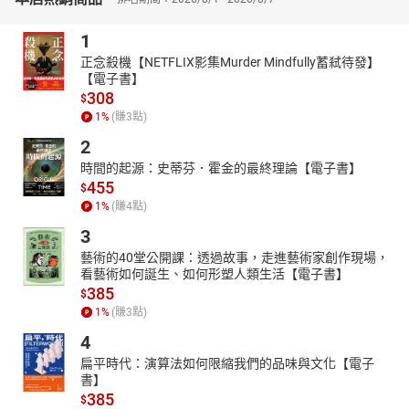
※書中部分章節另有提供名師影音教學，掃描QR code可立即觀看私
1
房講解。
※輔材：隨書輔材收錄103~104年導遊「觀光資源概要」考題與詳
正念殺機【NETFLIX影集Murder Mindfully蓄弒待發】
【電子書】
解，是您考前複習、快速搶分的好幫手，歡迎索取！
308
$
1
%
(賺
3
點)
2
時間的起源：史蒂芬．霍金的最終理論【電子書】
455
$
1
%
(賺
4
點)
3
藝術的40堂公開課：透過故事，走進藝術家創作現場，
看藝術如何誕生、如何形塑人類生活【電子書】
385
$
1
%
(賺
3
點)
4
扁平時代：演算法如何限縮我們的品味與文化【電子
書】
385
$