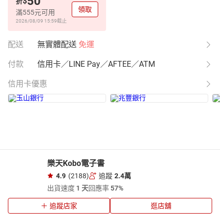
50
$
折
領取
滿555元可用
2026/08/09 15:59
截止
配送
無實體配送
免運
付款
信用卡／LINE Pay／AFTEE／ATM
信用卡優惠
樂天Kobo電子書
4.9
(2188)
追蹤
2.4萬
出貨速度
1 天
回應率
57%
追蹤店家
逛店舖