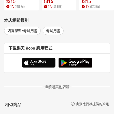
315
315
315
$
$
$
1
%
(賺
3
點)
1
%
(賺
3
點)
1
%
(賺
3
點)
本店相關類別
語言學習/考試用書
考試用書
下載樂天 Kobo 應用程式
繼續逛其他店舖
相似商品
由飛比價格提供的資訊