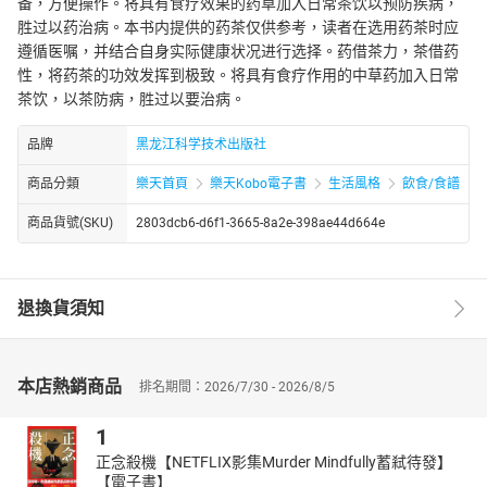
备，方便操作。将具有食疗效果的药草加入日常茶饮以预防疾病，
胜过以药治病。本书内提供的药茶仅供参考，读者在选用药茶时应
遵循医嘱，并结合自身实际健康状况进行选择。药借茶力，茶借药
性，将药茶的功效发挥到极致。将具有食疗作用的中草药加入日常
茶饮，以茶防病，胜过以要治病。
品牌
黑龙江科学技术出版社
商品分類
樂天首頁
樂天Kobo電子書
生活風格
飲食/食譜
商品貨號(SKU)
2803dcb6-d6f1-3665-8a2e-398ae44d664e
退換貨須知
本店熱銷商品
排名期間：2026/7/30 - 2026/8/5
1
正念殺機【NETFLIX影集Murder Mindfully蓄弒待發】
【電子書】