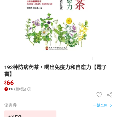
日本購物
電子/紙本書
HOT
192种防病药茶，喝出免疫力和自愈力【電子
書】
66
$
1%
(賺0點)
優惠券
一鍵全領