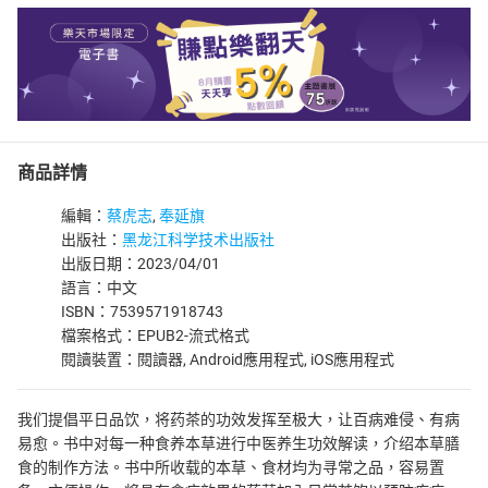
商品詳情
編輯：
蔡虎志
,
奉延旗
出版社：
黑龙江科学技术出版社
出版日期：2023/04/01
語言：中文
ISBN：7539571918743
檔案格式：EPUB2-流式格式
閱讀裝置：閱讀器, Android應用程式, iOS應用程式
我们提倡平日品饮，将药茶的功效发挥至极大，让百病难侵、有病
易愈。书中对每一种食养本草进行中医养生功效解读，介绍本草膳
食的制作方法。书中所收载的本草、食材均为寻常之品，容易置