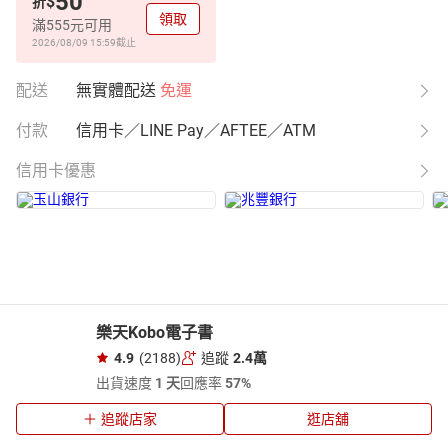
50
$
折
領取
滿555元可用
2026/08/09 15:59
截止
配送
無實體配送
免運
付款
信用卡／LINE Pay／AFTEE／ATM
信用卡優惠
樂天Kobo電子書
4.9
(2188)
追蹤
2.4萬
出貨速度
1 天
回應率
57%
追蹤店家
逛店舖