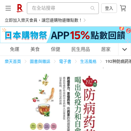
登入
立即加入樂天會員，讓您邊購物邊賺點數！
購物網分類
免運
美食
保健
民生用品
居家
3C
樂天首頁
圖書與雜誌
電子書
生活風格
192种防病
天天免運
美食蛋糕
養生保健
民生用品
居家生活
3C家電
運動休閒
親子玩具
女裝
男裝
化妝保養
情趣用品