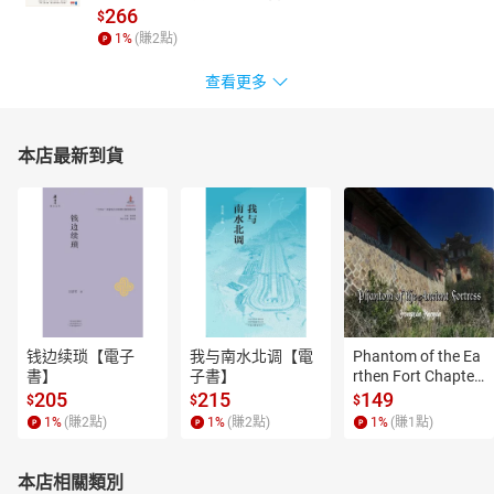
266
$
1
%
(賺
2
點)
查看更多
本店最新到貨
钱边续琐【電子
我与南水北调【電
Phantom of the Ea
書】
子書】
rthen Fort Chapter
 4【有聲書】
205
215
149
$
$
$
1
%
(賺
2
點)
1
%
(賺
2
點)
1
%
(賺
1
點)
本店相關類別