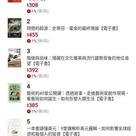
308
$
1
%
(賺
3
點)
2
時間的起源：史蒂芬．霍金的最終理論【電子書】
455
$
1
%
(賺
4
點)
3
階級與品味：隱藏在文化審美與流行趨勢背後的地位渴
望【電子書】
392
$
1
%
(賺
3
點)
4
藝術的40堂公開課：透過故事，走進藝術家創作現場，
看藝術如何誕生、如何形塑人類生活【電子書】
385
$
1
%
(賺
3
點)
5
一本書讀懂美元：9堂課解析美元邏輯，如何影響全球經
濟和每個人的投資【電子書】