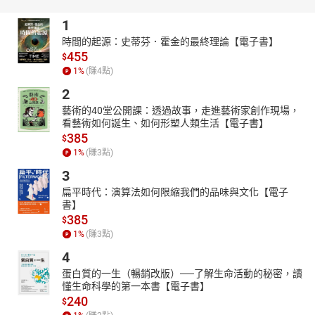
1
時間的起源：史蒂芬．霍金的最終理論【電子書】
455
$
1
%
(賺
4
點)
2
藝術的40堂公開課：透過故事，走進藝術家創作現場，
看藝術如何誕生、如何形塑人類生活【電子書】
385
$
1
%
(賺
3
點)
3
扁平時代：演算法如何限縮我們的品味與文化【電子
書】
385
$
1
%
(賺
3
點)
4
蛋白質的一生（暢銷改版）──了解生命活動的秘密，讀
懂生命科學的第一本書【電子書】
240
$