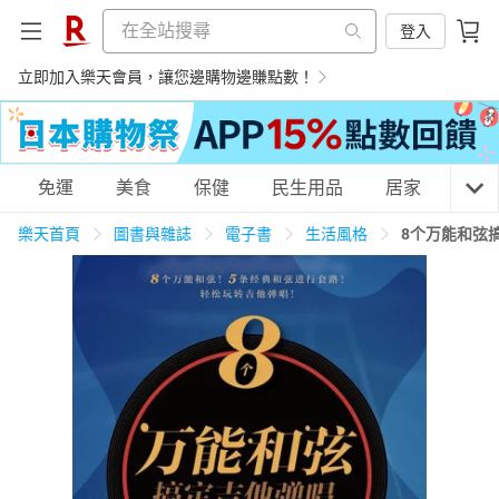
登入
立即加入樂天會員，讓您邊購物邊賺點數！
購物網分類
免運
美食
保健
民生用品
居家
3C
樂天首頁
圖書與雜誌
電子書
生活風格
8个万能和弦
天天免運
美食蛋糕
養生保健
民生用品
居家生活
3C家電
運動休閒
親子玩具
女裝
男裝
化妝保養
情趣用品