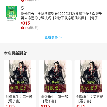
1
%
(賺
2
點)
5
隨他們去：全球熱銷突破1000萬冊現象級巨作！改變千
萬人命運的心理技巧【附放下執念明信片圖】【電子
書】
315
$
1
%
(賺
3
點)
查看更多
本店最新到貨
剑傲重生：第七部
剑傲重生：第一部
剑傲重生：第五部
【電子書】
【電子書】
【電子書】
315
315
315
$
$
$