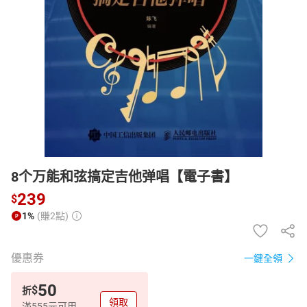
日本購物
電子/紙本書
HOT
8个万能和弦搞定吉他弹唱【電子書】
239
$
1%
(賺2點)
優惠券
一鍵全領
50
$
折
領取
滿555元可用