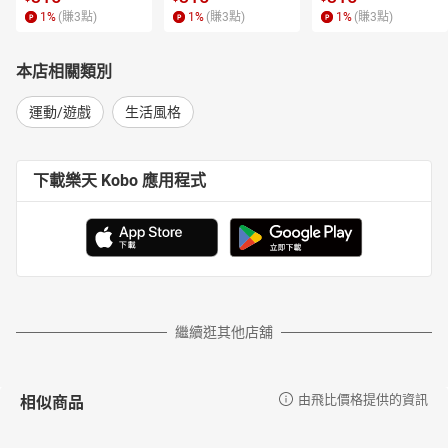
1
%
(賺
3
點)
1
%
(賺
3
點)
1
%
(賺
3
點)
本店相關類別
運動/遊戲
生活風格
下載樂天 Kobo 應用程式
繼續逛其他店舖
相似商品
由飛比價格提供的資訊