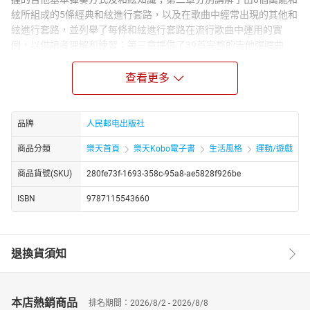
絃所組成的5條經典和絃進行套路，以及在歌曲中經常出現的其他和
絃進行套路，並列舉了每條和絃進行套路在流行歌曲中運用的實
例，以供讀者理解和練習；第三章提供了39首完整的吉他彈唱曲
譜，包括歌曲曲式、右手伴奏模式、和絃進行套路和歌詞等，每首
歌曲分2頁進行編排，方便讀者練習。書中講解和應用的和絃進行套
查看更多
路都是適合初學者彈唱和練習的，精選的歌曲也是時下熱門的曲
目。 本書適合吉他彈唱愛好者閱讀，也可以作為音樂培訓學校的教
材。
品牌
人民邮电出版社
商品分類
樂天首頁
樂天Kobo電子書
生活風格
運動/遊戲
商品貨號(SKU)
280fe73f-1693-358c-95a8-ae5828f926be
ISBN
9787115543660
退換貨須知
本店熱銷商品
排名期間：2026/8/2 - 2026/8/8