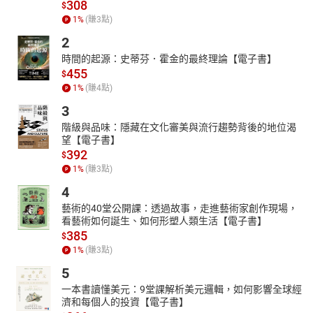
308
$
1
%
(賺
3
點)
2
時間的起源：史蒂芬．霍金的最終理論【電子書】
455
$
1
%
(賺
4
點)
3
階級與品味：隱藏在文化審美與流行趨勢背後的地位渴
望【電子書】
392
$
1
%
(賺
3
點)
4
藝術的40堂公開課：透過故事，走進藝術家創作現場，
看藝術如何誕生、如何形塑人類生活【電子書】
385
$
1
%
(賺
3
點)
5
一本書讀懂美元：9堂課解析美元邏輯，如何影響全球經
濟和每個人的投資【電子書】