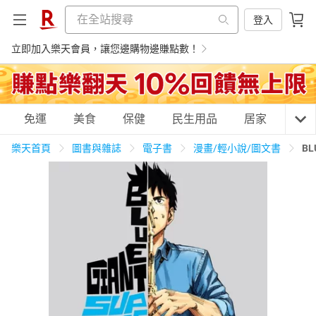
登入
立即加入樂天會員，讓您邊購物邊賺點數！
購物網分類
免運
美食
保健
民生用品
居家
3C
樂天首頁
圖書與雜誌
電子書
漫畫/輕小說/圖文書
BL
天天免運
美食蛋糕
養生保健
民生用品
居家生活
3C家電
運動休閒
親子玩具
女裝
男裝
化妝保養
情趣用品