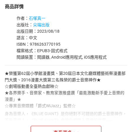
商品詳情
作者：
石塚真一
出版社：
尖端出版
出版日期：2023/08/18
語言：中文
ISBN：9786263770195
檔案格式：EPUB3-固式格式
閱讀裝置：閱讀器, Android應用程式, iOS應用程式
★榮獲第62屆小學館漫畫獎、第20屆日本文化廳媒體藝術祭漫畫部
門大獎、2016漫畫大獎第三名殊榮的爵士音樂神作★
☆劇場版動畫全臺熱血獻映☆
★各界樂手、音樂家、教育家激推盛讚「最能激勵新手愛上音樂的
漫畫」★
☆專業音樂媒體「爵式WiJazz」監修☆
身為音樂人，《BLUE GIANT》是你絕對不可錯過的爵士音樂神作，
不是音樂人，《BLUE GIANT》會讓你想踏入音樂的世界──
舞臺移動至德國漢堡。大與漢娜約好一起組團後，雙方一直在磨合