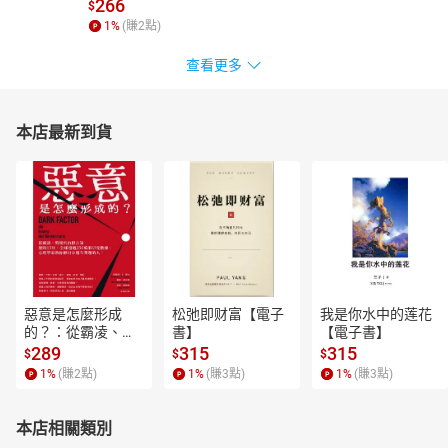
266
$
1
%
(賺
2
點)
查看更多
本店最新到貨
惡意是怎麼形成
松弛即财富【電子
我是你水中的莲花
的？：從霸凌、劈
書】
【電子書】
腿到仇恨言論，歷
289
315
315
$
$
$
時15年、全球超過
1
%
(賺
2
點)
1
%
(賺
3
點)
1
%
(賺
3
點)
250萬筆研究數
據，心理學家教你
揪出身邊有問題的
本店相關類別
人！【電子書】