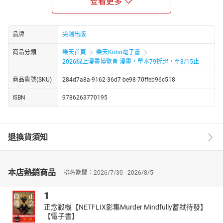
查看更多
彼此的音樂性。
但他們不僅遲遲抓不到默契，兩人對音樂的思維也是南轅北轍。
就在這時，大向樂器行老闆波利斯提出了想舉辦二重奏演出的請
品牌
尖端出版
求。
響應波利斯號召前來的觀眾，全都是德國爵士樂界有頭有臉的大人
商品分類
樂天首頁
樂天Kobo電子書
物。
2026線上漫畫博覽會-漫畫，單本79折起，至8/15止
在沒有容錯空間的狀況下，大與漢娜會如何演奏──
商品貨號(SKU)
284d7a8a-9162-36d7-be98-70ffeb96c518
隨後故事舞臺又將移至柏林，大將出發找尋其他成員。
─┤各界音樂家、教育家熱情推薦├─
ISBN
9786263770195
吳俊良｜彰化愛樂室內樂團團長
林義凱｜大村國小合唱團指揮
魏相英｜倫敦大學音樂教育碩士
退換貨須知
莊凱圍｜單簧管演奏家
葉庭均｜樂壇新生代爵士鼓手
Go Go Machine Orchestra ｜金音獎最佳現場演出獎入圍樂團
本店熱銷商品
排名期間：2026/7/30 - 2026/8/5
1
正念殺機【NETFLIX影集Murder Mindfully蓄弒待發】
【電子書】