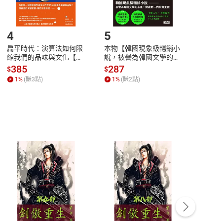
登入帳號，下載書籍後看書
4
5
6
扁平時代：演算法如何限
本物【韓國現象級暢銷小
蛋白
縮我們的品味與文化【電
說，被譽為韓國文學的未
版）─
子書】
來】【電子書】
秘密
385
287
24
$
$
$
一本
1
%
(賺
3
點)
1
%
(賺
2
點)
1
%
客服資訊
豫期
服務時間：週一到週五 10:00-12:00、