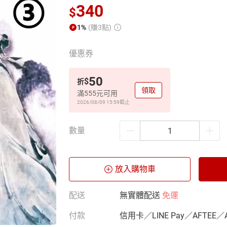
340
$
1%
(賺3點)
優惠券
50
$
折
領取
滿555元可用
2026/08/09 15:59
截止
數量
放入購物車
配送
無實體配送
免運
付款
信用卡／LINE Pay／AFTEE／