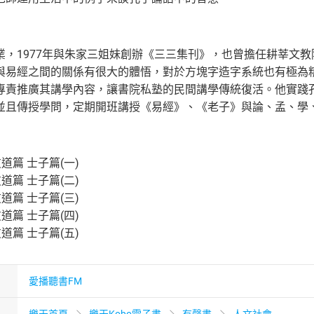
業，1977年與朱家三姐妹創辦《三三集刊》，也曾擔任耕莘文
與易經之間的關係有很大的體悟，對於方塊字造字系統也有極為
專責推廣其講學內容，讓書院私塾的民間講學傳統復活。他實踐
並且傳授學問，定期開班講授《易經》、《老子》與論、孟、學
友道篇 士子篇(一)
友道篇 士子篇(二)
友道篇 士子篇(三)
友道篇 士子篇(四)
友道篇 士子篇(五)
愛播聽書FM