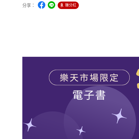
分享：
賺分紅