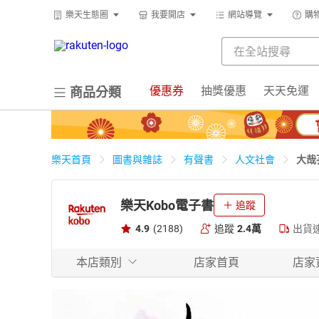
樂天生態圈
我要開店
網站導覽
購
優惠券
抽獎優惠
天天免運
商品分類
大哉
樂天首頁
圖書與雜誌
有聲書
人文社會
樂天Kobo電子書
追蹤
4.9
(2188)
追蹤
2.4萬
出貨
本店類別
店家首頁
店家