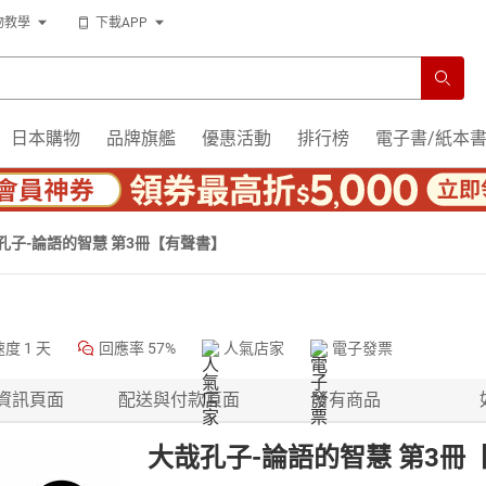
物教學
下載APP
日本購物
品牌旗艦
優惠活動
排行榜
電子書/紙本
孔子-論語的智慧 第3冊【有聲書】
速度
1 天
回應率
57%
人氣店家
電子發票
資訊頁面
配送與付款頁面
所有商品
大哉孔子-論語的智慧 第3冊