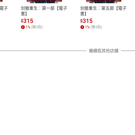
之權利，遽消費者保護法及通訊交
電子
剑傲重生：第一部【電子
剑傲重生：第五部【電子
除權合理例外情事適用準則，依商
書】
書】
質各有不同規定。詳細退換貨說明
315
315
$
$
照各商品說明。
1
%
(賺
3
點)
1
%
(賺
3
點)
詳細說明
繼續逛其他店舖