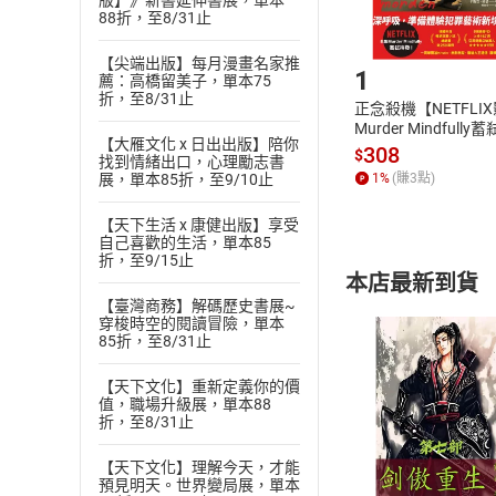
版】》新書延伸書展，單本
88折，至8/31止
Step1
【尖端出版】每月漫畫名家推
1
薦：高橋留美子，單本75
折，至8/31止
正念殺機【NETFLI
Murder Mindfully
【大雁文化 x 日出出版】陪你
發】【電子書】
308
$
找到情緒出口，心理勵志書
1
%
(賺
3
點)
展，單本85折，至9/10止
【天下生活 x 康健出版】享受
自己喜歡的生活，單本85
折，至9/15止
本店最新到貨
【臺灣商務】解碼歷史書展~
穿梭時空的閱讀冒險，單本
85折，至8/31止
【天下文化】重新定義你的價
值，職場升級展，單本88
折，至8/31止
付款方
【天下文化】理解今天，才能
ATM轉帳、信用卡
預見明天。世界變局展，單本