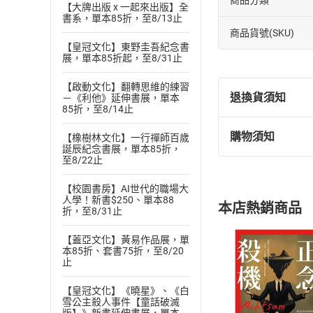
商品分類
【大牌出版 x 一起來出版】全
書系，單本85折，至8/13止
商品貨號(SKU)
【皇冠文化】東野圭吾紀念書
展，單本85折起，至8/31止
【啟動文化】翻轉思維的練習
退換貨須知
－《利他》延伸書展，單本
85折，至8/14止
購物須知
【橡樹林文化】一行禪師百歲
退換貨規定：
誕辰紀念書展，單本85折，
(
一
)
依
消費
至8/22止
內容或一經提
【校園書房】AI世代的職場大
購書須知
定。
人學！新書$250、單本88
本店熱銷商品
折，至8/31止
(
二
)
消費者
且已下載
/
存
挑選
商
【蓋亞文化】黃易作品展，單
退貨方式：您
本85折、套書75折，至8/20
Choose
止
貨」，本店鋪
請注意，樂天
【皇冠文化】《曉星》、《白
購書後，
雪公主殺人事件【童話破滅