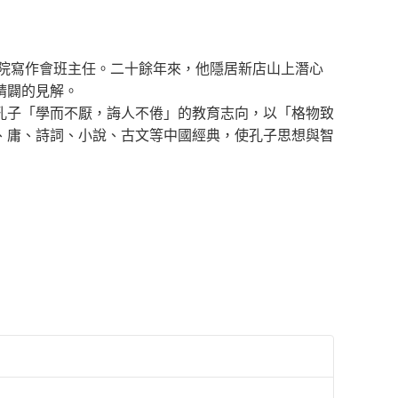
教院寫作會班主任。二十餘年來，他隱居新店山上潛心
精闢的見解。
孔子「學而不厭，誨人不倦」的教育志向，以「格物致
、庸、詩詞、小說、古文等中國經典，使孔子思想與智