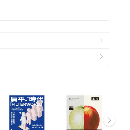
準則
第
2
條第
5
款之規定，「非以有形媒介提供之數位
，不適用消保法第
19
條第
1
項七日內無條件退貨之規
非以有形媒介提供之數位內容，消費者同意若訂購後
付款
方式
完成
訂單
中點選「瀏覽訂單明細」
>
「申請取消訂單
/
退
Payment
Complete
/退貨。