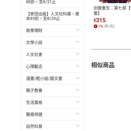
88折，至8/31止
剑傲重生：第七部【
書】
【麥田出版】人文社科展，單
本85折，至8/29止
315
$
1
%
(賺
3
點)
商業理財
文學小說
投資理財
人文社會
經濟/趨勢
歐美文學
相似商品
心理勵志
財務/金融
日本文學
國際關係
漫畫/輕小說/圖文書
管理/領導
韓國文學
政治
心靈成長/情緒
親子教養
職場工作術
華文文學
社會科學
人際關係
輕小說
生活風格
成功法
經典文學
台灣/中國歷史
兩性關係
奇幻/科幻
教育現場
醫療保健
行銷/廣告
成長/家庭生活小說
日/韓歷史
心理學
愛情故事
兒童文學/故事
飲食/食譜
自然科普
傳記
懸疑/推理小說
其他歷史/史學
職場/社會寫實
兒童科普/學習
健身/美顏
健康/養生