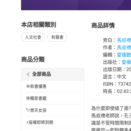
本店相關類別
商品詳情
人文社會
有聲書
旁白：
馬叔禮
作者：
馬叔禮
編輯：
愛播聽
商品分類
出版社：
愛播
出版日期：202
全部商品
語言：中文
ISBN：73742
🎯新書優惠
時長：02:43:
🉐獨家書籍
為什麼即使過了兩
💘樂天女孩
馬叔禮老師說，孔
⚡版權即將到期
識是不受時間限制
敬邀您一起聆聽馬