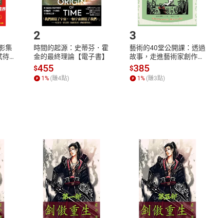
.選擇閱讀載具
Step2.
2
3
X影集
時間的起源：史蒂芬．霍
藝術的40堂公開課：透過
蓄弒待
金的最終理論【電子書】
故事，走進藝術家創作現
場，看藝術如何誕生、如
455
385
$
$
何形塑人類生活【電子
1
%
(賺
4
點)
1
%
(賺
3
點)
書】
式
退換貨規範
、LINE PAY、AFTEE
本店是否提供消費者保護法七日猶