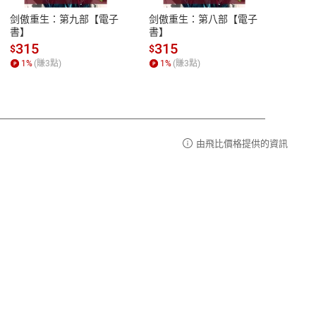
易解
13:00-17:00 (國定假日及例假日休息)
剑傲重生：第九部【電子
剑傲重生：第八部【電子
潜水史
品性
客服電話：0080-1857077
書】
書】
andari
al) Sc
請參
客服信箱：
聯絡店家
315
315
13
$
$
$
r【電
1
%
(賺
3
點)
1
%
(賺
3
點)
1
%
由飛比價格提供的資訊