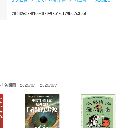
樂天首頁
樂天Kobo電子書
有聲書
人文社會
28682e5a-81cc-3f79-97b1-c179bd7c3bbf
者保護法
第
19
條第
1
項後段
暨
通訊交易解除權合理例外情事適用
供即為完成之線上服務，經消費者事先同意始提供。」 之商品
排名期間：2026/8/1 - 2026/8/7
訂購本店鋪之商品即代表知悉本店鋪所銷售之商品為電子書，屬
取電子書，不得請求退貨退款。
品
放入
購物車
登入
帳號
欲取消訂單或辦理退貨時，請登入樂天市場，並於「我的訂單」
Shopping cart
Login
將依您的申請進行審核，待審核通過後將為您辦理退款事宜。
市場須以整筆訂單為單位進行取消/退貨，恕無法以單支商品取消
如何開始使用？