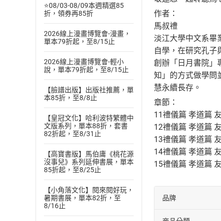
⭐08/03-08/09本週精選85
作者：
折，領券再85折
馬叔禮
2026線上漫畫博覽會-漫畫，
淡江大學中文系畢
單本79折起，至8/15止
自學，在研究孔子
2026線上漫畫博覽會-輕小
創辦「日月書院」
說，單本79折起，至8/15止
知」的方式做學問
慧永續長存。
【臉譜出版】出版社推薦，單
本85折，至8/8止
章節：
11禮儀篇 孝道篇 
【皇冠文化】哈利波特繁體中
文版系列，單本88折，套書
12禮儀篇 孝道篇 
82折起，至8/31止
13禮儀篇 孝道篇 
14禮儀篇 孝道篇 
【高寶書版】馬伯庸《桃花源
沒事兒》系列延伸書展，單本
15禮儀篇 孝道篇 
85折起，至8/25止
【小角落文化】閱來閱好玩，
暑期書展，單本82折，至
品牌
8/16止