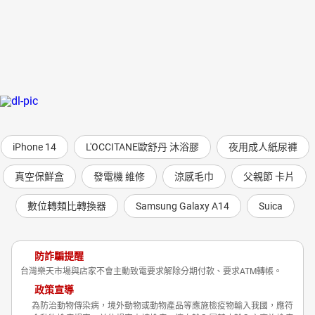
iPhone 14
L'OCCITANE歐舒丹 沐浴膠
夜用成人紙尿褲
真空保鮮盒
發電機 維修
涼感毛巾
父親節 卡片
數位轉類比轉換器
Samsung Galaxy A14
Suica
防詐騙提醒
台灣樂天市場與店家不會主動致電要求解除分期付款、要求ATM轉帳。
政策宣導
為防治動物傳染病，境外動物或動物產品等應施檢疫物輸入我國，應符