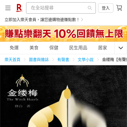
登入
立即加入樂天會員，讓您邊購物邊賺點數！
購物網分類
免運
美食
保健
民生用品
居家
3C
樂天首頁
圖書與雜誌
有聲書
文學小說
金缕梅【有聲
天天免運
美食蛋糕
養生保健
民生用品
居家生活
3C家電
運動休閒
親子玩具
女裝
男裝
化妝保養
情趣用品