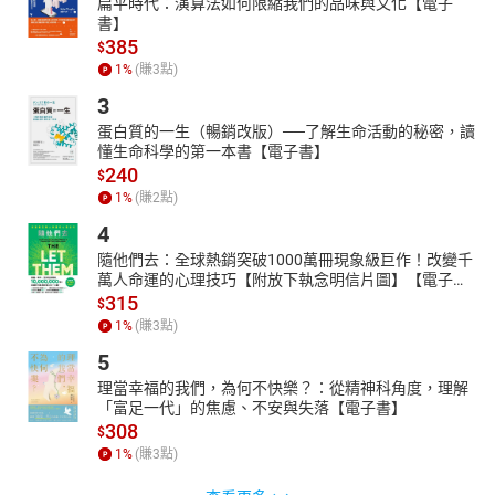
扁平時代：演算法如何限縮我們的品味與文化【電子
書】
385
$
1
%
(賺
3
點)
3
蛋白質的一生（暢銷改版）──了解生命活動的秘密，讀
懂生命科學的第一本書【電子書】
240
$
1
%
(賺
2
點)
4
隨他們去：全球熱銷突破1000萬冊現象級巨作！改變千
萬人命運的心理技巧【附放下執念明信片圖】【電子
書】
315
$
1
%
(賺
3
點)
5
理當幸福的我們，為何不快樂？：從精神科角度，理解
「富足一代」的焦慮、不安與失落【電子書】
308
$
1
%
(賺
3
點)