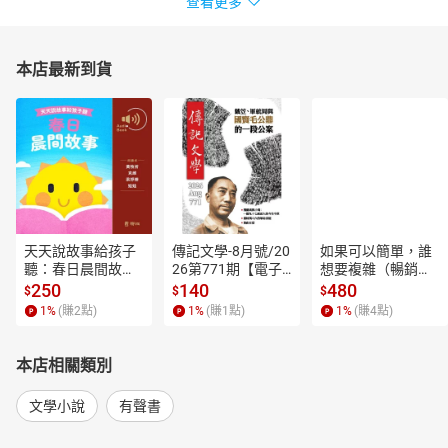
查看更多
本店最新到貨
天天說故事給孩子
傳記文學-8月號/20
如果可以簡單，誰
聽：春日晨間故事
26第771期【電子
想要複雜（暢銷經
【有聲書】
書】
典新編版）【電子
250
140
480
$
$
$
書】
1
%
(賺
2
點)
1
%
(賺
1
點)
1
%
(賺
4
點)
本店相關類別
文學小說
有聲書