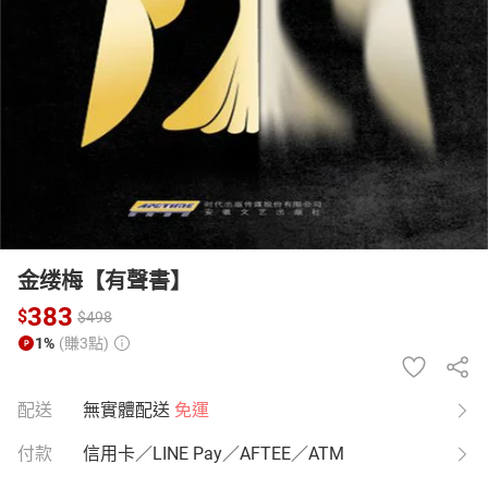
日本購物
電子/紙本書
HOT
金缕梅【有聲書】
383
$
$
498
1%
(賺3點)
配送
無實體配送
免運
付款
信用卡／LINE Pay／AFTEE／ATM