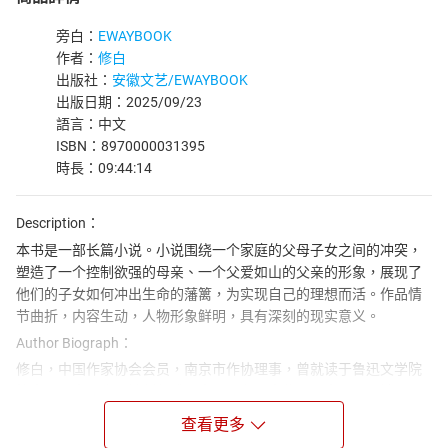
旁白：
EWAYBOOK
作者：
修白
出版社：
安徽文艺/EWAYBOOK
出版日期：2025/09/23
語言：中文
ISBN：8970000031395
時長：09:44:14
Description：
本书是一部长篇小说。小说围绕一个家庭的父母子女之间的冲突，
塑造了一个控制欲强的母亲、一个父爱如山的父亲的形象，展现了
他们的子女如何冲出生命的藩篱，为实现自己的理想而活。作品情
节曲折，内容生动，人物形象鲜明，具有深刻的现实意义。
Author Biograph：
修白，中国作家协会会员，南京市作协理事，曾就读于鲁迅文学院
第十三届高研班。她创作成果丰硕，在《当代》《十月》《钟山》
等刊物发表超二百万字作品。著有《金川河》等长篇小说，长篇纪
查看更多
实文学《天年》及多部小说集。其同名小说改编电影曾入围国际电