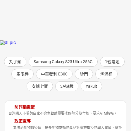
丸子頭
Samsung Galaxy S23 Ultra 256G
1號電池
馬眼棒
中華菱利 E300
紗門
泡澡桶
安爐七寶
3A遊戲
Yakult
防詐騙提醒
台灣樂天市場與店家不會主動致電要求解除分期付款、要求ATM轉帳。
政策宣導
為防治動物傳染病，境外動物或動物產品等應施檢疫物輸入我國，應符