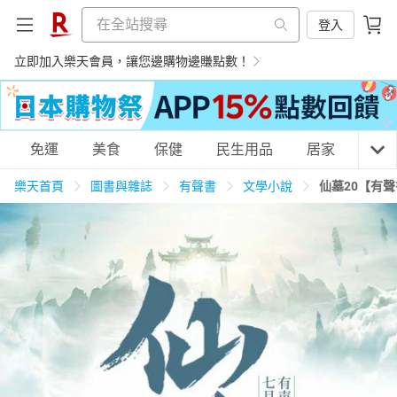
登入
立即加入樂天會員，讓您邊購物邊賺點數！
購物網分類
免運
美食
保健
民生用品
居家
3C
樂天首頁
圖書與雜誌
有聲書
文學小說
仙墓20【有
天天免運
美食蛋糕
養生保健
民生用品
居家生活
3C家電
運動休閒
親子玩具
女裝
男裝
化妝保養
情趣用品