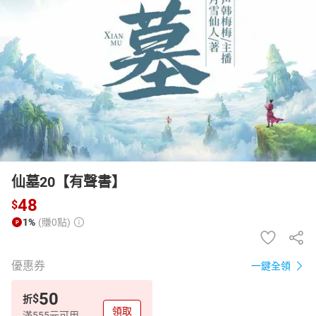
日本購物
電子/紙本書
HOT
仙墓20【有聲書】
48
$
1%
(賺0點)
優惠券
一鍵全領
50
$
折
領取
滿555元可用