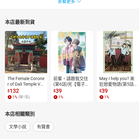
查看更多
本店最新到貨
The Female Corone
前輩，請跟我交往
May I help you? 漸
r of Dali Temple Vo
(第6話)完【電子
近戀愛物語(第5話)
l.6【有聲書】
書】
【電子書】
132
39
39
$
$
$
1
%
(賺
1
點)
1
%
1
%
本店相關類別
文學小說
有聲書