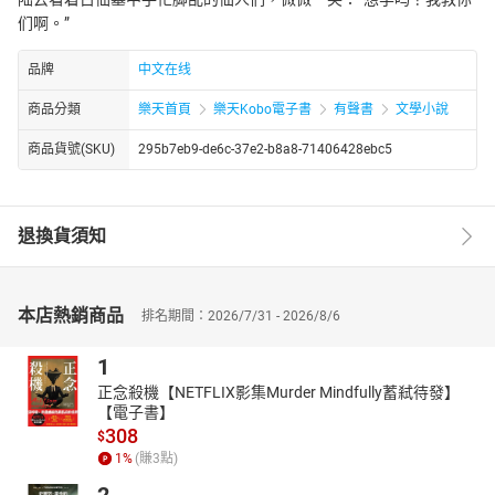
们啊。”
品牌
中文在线
商品分類
樂天首頁
樂天Kobo電子書
有聲書
文學小說
商品貨號(SKU)
295b7eb9-de6c-37e2-b8a8-71406428ebc5
退換貨須知
本店熱銷商品
排名期間：2026/7/31 - 2026/8/6
1
正念殺機【NETFLIX影集Murder Mindfully蓄弒待發】
【電子書】
308
$
1
%
(賺
3
點)
2