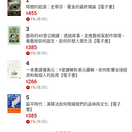
時間的起源：史蒂芬．霍金的最終理論【電子書】
455
$
1
%
(賺
4
點)
3
藝術的40堂公開課：透過故事，走進藝術家創作現場，
看藝術如何誕生、如何形塑人類生活【電子書】
385
$
1
%
(賺
3
點)
4
一本書讀懂美元：9堂課解析美元邏輯，如何影響全球經
濟和每個人的投資【電子書】
266
$
1
%
(賺
2
點)
5
扁平時代：演算法如何限縮我們的品味與文化【電子
書】
385
$
1
%
(賺
3
點)