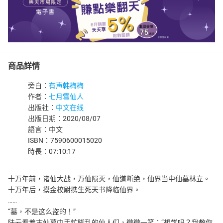
商品詳情
旁白：
有声韩梅梅
作者：
七月雪仙人
出版社：
中文在线
出版日期：2020/08/07
語言：中文
ISBN：7590600015020
時長：07:10:17
十万年前，诸仙大战，万仙陨灭，仙道断绝，仙界当中仙墓林立。
十万年后，摸金校尉携生死天书降临仙界。
……
“墓，不是这么盗的！”
陆云看着古仙墓中手忙脚乱的仙人们，微微一笑：“想学吗？我教你