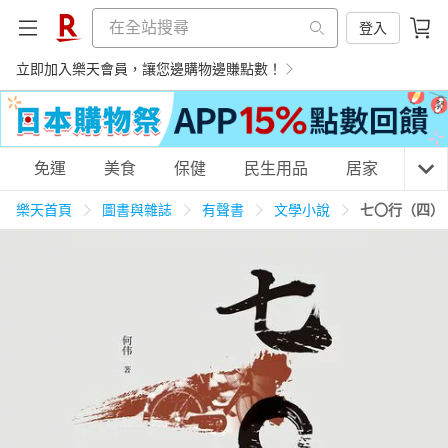
登入
立即加入樂天會員，讓您邊購物邊賺點數！
購物網分類
免運
美食
保健
民生用品
居家
3C
樂天首頁
圖書與雜誌
有聲書
文學小說
七〇行（四）
天天免運
美食蛋糕
養生保健
民生用品
居家生活
3C家電
運動休閒
親子玩具
女裝
男裝
化妝保養
情趣用品