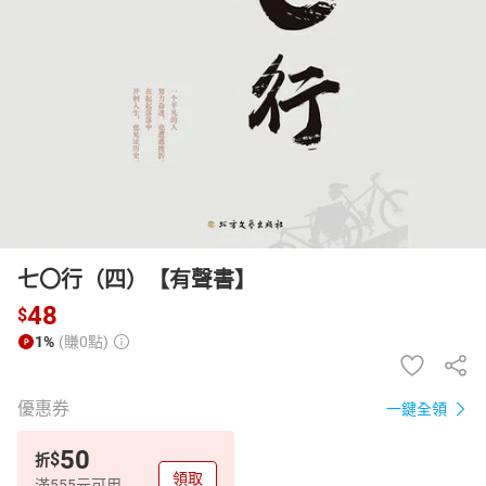
日本購物
電子/紙本書
HOT
七〇行（四）【有聲書】
48
$
1%
(賺0點)
優惠券
一鍵全領
50
$
折
領取
滿555元可用