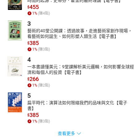
時間的起源：史蒂芬．霍金的最終理論【電子書】
455
$
1
%
(賺
4
點)
3
藝術的40堂公開課：透過故事，走進藝術家創作現場，
看藝術如何誕生、如何形塑人類生活【電子書】
385
$
1
%
(賺
3
點)
4
一本書讀懂美元：9堂課解析美元邏輯，如何影響全球經
濟和每個人的投資【電子書】
266
$
1
%
(賺
2
點)
5
扁平時代：演算法如何限縮我們的品味與文化【電子
書】
385
$
1
%
(賺
3
點)
查看更多