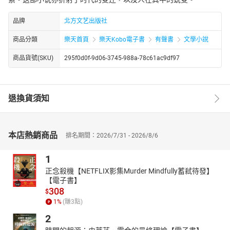
品牌
北方文艺出版社
商品分類
樂天首頁
樂天Kobo電子書
有聲書
文學小說
商品貨號(SKU)
295f0d0f-9d06-3745-988a-78c61ac9df97
退換貨須知
本店熱銷商品
排名期間：2026/7/31 - 2026/8/6
1
正念殺機【NETFLIX影集Murder Mindfully蓄弒待發】
【電子書】
308
$
1
%
(賺
3
點)
2