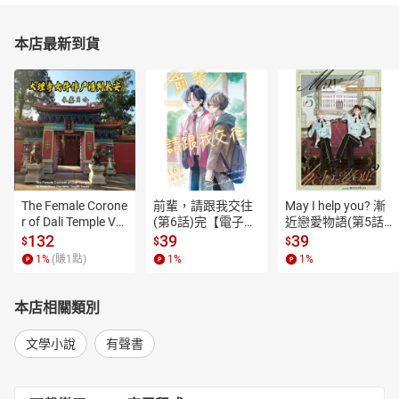
本店最新到貨
The Female Corone
前輩，請跟我交往
May I help you? 漸
r of Dali Temple Vo
(第6話)完【電子
近戀愛物語(第5話)
l.6【有聲書】
書】
【電子書】
132
39
39
$
$
$
1
%
(賺
1
點)
1
%
1
%
本店相關類別
文學小說
有聲書