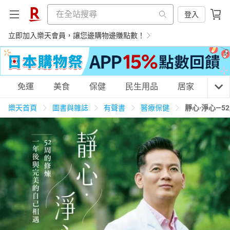
登入
立即加入樂天會員，讓您邊購物邊賺點數！
購物網分類
免運
美食
保健
民生用品
居家
3C
樂天首頁
圖書與雜誌
有聲書
醫療保健
靜心·淨心—
天天免運
美食蛋糕
養生保健
民生用品
居家生活
3C家電
運動休閒
親子玩具
女裝
男裝
化妝保養
情趣用品