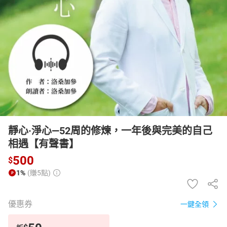
日本購物
電子/紙本書
HOT
靜心·淨心—52周的修煉，一年後與完美的自己
相遇【有聲書】
500
$
1%
(賺5點)
優惠券
一鍵全領