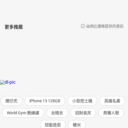
06不覓仙方覓睡方，靜心睡好睡滿
07不生氣消病氣，看懂食慾指標
08導入斷捨離概念，身心靈大排毒
09靜坐靜心，呼吸如龜長壽如龜
更多推薦
由飛比價格提供的資訊
10日日是好日，學會靜心十撇步
11餐桌上的靜心，如何吃最關鍵
12簡單過生活不是無聊過生活
13用心不用腦，非思量讓壞情緒脫鉤
14平衡荷爾蒙，做個40+美熟女
15撥雲見日，挖出隱藏版的橘子
16修習慈悲喜捨，成為愛的基地台
17修心鬆一鬆，舒展肌筋膜
18辛苦了，你忘記跟自己說的三個字
19指責別人前，先修剪心中雜草
20洛桑瘋三分鐘養生，專心放空
21你不退休，免疫力就不退休
煙仔虎
iPhone 13 128GB
小型挖土機
高雄名產
22感謝苦的禮物，珍視它、放下它
23精準下足繡花功夫，靜心四穴DIY
World Gym 教練課
女睡衣
招財長夾
男懶人鞋
24困境不是問題，有問題的是心
25謝來謝去，改寫生命劇本
短髮造型
粳米