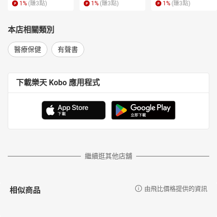
1
%
(賺
3
點)
1
%
(賺
3
點)
1
%
(賺
3
點)
臺北榮總白金逆齡中心執行長
京妍生技董事長
2016年於臺北大直創辦「Dr. Lobsang洛桑預防醫學集團」，獨創
本店相關類別
「ACT自體生長因子療法」，精擅「免疫細胞療法」、「幹細胞療
法」、「血液淨化」、「慢性病調養」與「睡眠調理」。經常受邀
醫療保健
有聲書
於海內外各地傳授整合東西方醫療體系的養生知識。作品散見於各
大媒體，著有《不生病的藏傳養生術》時報出版。
「欲醫身體的病，先解心裡面的毒」洛桑醫師說。佛教醫學裡講的
下載樂天 Kobo 應用程式
八萬四千種病，皆起源於對宇宙實相的種種誤解。透過轉化心念、
改善飲食、養成種種利生習慣，以及每日的靜心練習，能從根本上
使身心靈回歸平衡。藉此強化自體再生與免疫機能，達到預防疾
病、阻斷惡化的目標，使人逐漸降低對藥物的依賴，令所有疾病不
藥而癒。從心出發，重返健康，人人都有可能成為不生病好命人！
目錄
繼續逛其他店舖
00洛桑靜心前言+書第一章
01自己的電自己充，長壽練習
02利他降致死率四成，助人者天助之
相似商品
由飛比價格提供的資訊
03去原諒一個人，釋放怨氣遠離癌症
04觀想光與水，做自身的良醫
05一個人最大的不幸，就是不愛自己