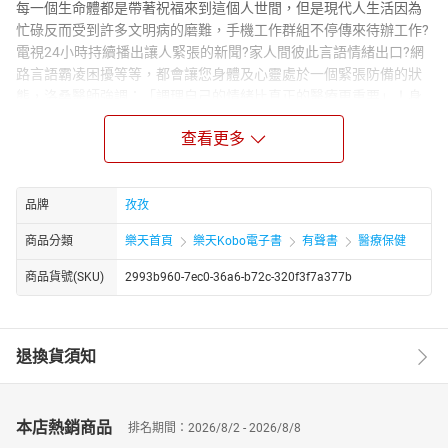
每一個生命體都是帶著祝福來到這個人世間，但是現代人生活因為
忙碌反而受到許多文明病的磨難，手機工作群組不停傳來待辦工作?
電視24小時持續播出讓人緊張的新聞?家人間彼此言語情緒出口?網
路言語霸凌困擾等等，都會讓您身體及心靈處於一個緊張防備的狀
態，洛桑醫師強調：「調理自己的情緒比真正的醫療更重要」！身
體的健康源自心靈的健康。
查看更多
課程章節
6.5小時／6章53節
課程內容：
品牌
孜孜
「Dr.Life Medi-Your Way」意指每個世代的覺醒者，以預防醫學為
經，生活習慣為緯，掌握以「Medi」為字首的三個關鍵字：
商品分類
樂天首頁
樂天Kobo電子書
有聲書
醫療保健
Medical(醫藥科學)、Meditation(沉靜心靈)、Media(知識分享)，轉
商品貨號(SKU)
2993b960-7ec0-36a6-b72c-320f3f7a377b
化舊有習氣成為種種利生的好習慣，訓練自己成為自身與親友的健
康守門人，共享醫療知識，結出健康長壽之果。
大家可能多少瞭解一些西醫、中醫、印度阿育吠陀的相關知識，但
對西藏的藏醫藥學較為陌生。簡單來說，世界上有三大醫療系統──
退換貨須知
西醫、中醫以及藏醫，而對於兼顧身心靈的全面照護，藏醫有著最
古老、最悠久的歷史。
課程大綱：
本店熱銷商品
排名期間：2026/8/2 - 2026/8/8
足足一年份52周的靜心練習，每篇包含養生觀念和實際運用。重點