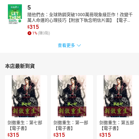
過察覺、關照心靈，隨時隨地領受大自然的能量，達到身心靈合一
5
的美好境界。身心靈全面提升後，所有疾病都能不藥而癒，甚至，
隨他們去：全球熱銷突破1000萬冊現象級巨作！改變千
根本就不會生病！我預估進階版的西方醫學，未來也將走上身心靈
萬人命運的心理技巧【附放下執念明信片圖】【電子
合一的預防醫學道路，在疾病發生之前，早一步控管，而非待發病
書】
315
$
後才來急急忙忙補救。
1
%
(賺
3
點)
人之所以會不舒服，不只是身體出了狀況，而跟情緒、心念、靈魂
都有關聯。身為一個在臺灣學習西方醫學的西藏人，我將結合古老
查看更多
的西藏養生智慧與西方最先進的預防醫學概念，提供各位朋友一個
新的嘗試。祝福各位都能成為世代的覺醒者，不再依賴藥物；透過
瞭解宇宙運作的規則，時時刻刻得到大自然的禮物，滋養利益生命
本店最新到貨
的心性，啟動免疫力和自癒力，成為自身的良醫！
洛桑加參
現任
Dr. Lobsang洛桑預防醫學集團創辦人
學經歷
印度聖菲洛梅娜大學物理系
臺灣國防醫學院醫學系
美國哈佛醫學院研究醫師
剑傲重生：第七部
剑傲重生：第一部
剑傲重生：第五部
【電子書】
【電子書】
【電子書】
世界抗老化醫學醫師
315
315
315
$
$
$
臺北榮民總醫院神經再生中心特約醫師