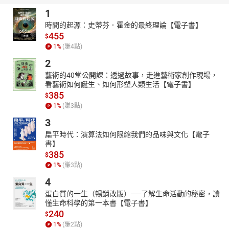
皆圍繞在核心價值「靜心」，進而發展出各種修煉法，其中有些修
1
煉法是透過轉念來轉化體質、激發自癒力，相信你能從中找到最適
時間的起源：史蒂芬．霍金的最終理論【電子書】
合自己的方法。
455
$
藏醫藥學分享：
1
%
(賺
4
點)
藏醫藥學源於佛教醫學，最大的特色在於藉由泯除心性之毒、去無
2
明開智慧，來平衡生命能量，預防因生命能量失衡而衍生出的八萬
四千種病。許多人覺得西藏密宗很神祕，但依我理解，密宗不是祕
藝術的40堂公開課：透過故事，走進藝術家創作現場，
看藝術如何誕生、如何形塑人類生活【電子書】
密，而是以有系統的方法，本於實相，順應宇宙運作原理，能更方
385
$
便、更快速地達到想要的效果。佛教醫學中，有些很好、很實用，
1
%
(賺
3
點)
有適合所有人練習的養生方法。不論你是否為佛教徒，都可以藉由
這些方法來養壽，活得更健康、更幸福。佛法不是一種法，而是千
3
千萬萬種法，適應宇宙運行的規則，其中有些已得到科學證實，而
扁平時代：演算法如何限縮我們的品味與文化【電子
有些是現代科學還追不上的。
書】
385
走訪鄉間進行衛生教育時，我發現臺灣人普遍對西醫已有一定程度
$
的認識，因此能以西醫語彙解釋的部分，我會盡量用西醫的方式說
1
%
(賺
3
點)
明，其他西方醫界還沒探討到的區塊，我將以東方的藏醫藥學、中
4
醫、阿育吠陀來補強。
蛋白質的一生（暢銷改版）──了解生命活動的秘密，讀
西方醫學擅長治療身體，但要更進一步達到一生無病無憂，不想等
懂生命科學的第一本書【電子書】
到病歪歪了再靠吃藥來控制病情，不想老的時候逛醫院的次數比逛
240
$
街還多，就還需要東方醫療體系雙效護健康。希望大家開始練習透
1
%
(賺
2
點)