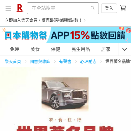
登入
立即加入樂天會員，讓您邊購物邊賺點數！
購物網分類
免運
美食
保健
民生用品
居家
3C
樂天首頁
圖書與雜誌
有聲書
心理勵志
世界著名品牌
天天免運
美食蛋糕
養生保健
民生用品
居家生活
3C家電
運動休閒
親子玩具
女裝
男裝
化妝保養
情趣用品