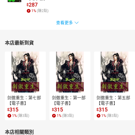
287
$
1
%
(賺
2
點)
查看更多
本店最新到貨
剑傲重生：第七部
剑傲重生：第一部
剑傲重生：第五部
【電子書】
【電子書】
【電子書】
315
315
315
$
$
$
1
%
(賺
3
點)
1
%
(賺
3
點)
1
%
(賺
3
點)
本店相關類別