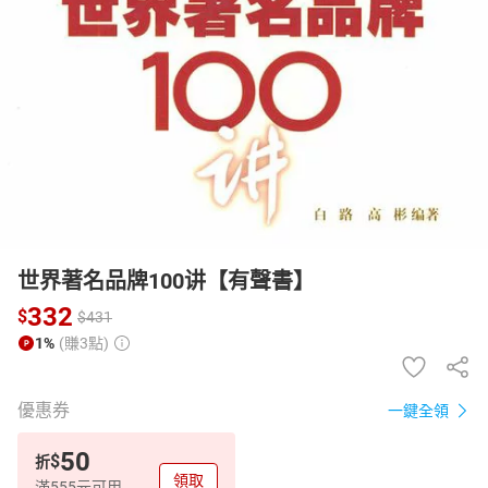
日本購物
電子/紙本書
HOT
世界著名品牌100讲【有聲書】
332
$
$
431
1%
(賺3點)
優惠券
一鍵全領
50
$
折
領取
滿555元可用