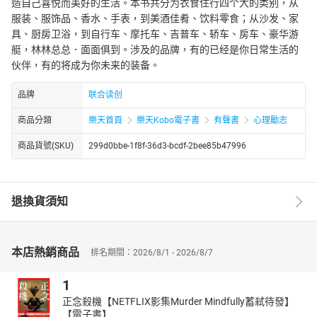
造自己喜悦而美好的生活。本书共分为衣食住行四个大的类别，从
服装、服饰品、香水、手表，到美酒佳肴、饮料零食；从沙发、家
具、厨房卫浴，到自行车、摩托车、吉普车、轿车、房车、豪华游
艇，林林总总．面面俱到。涉及的品牌，有的已经是你日常生活的
伙伴，有的将成为你未来的装备。
品牌
联合读创
商品分類
樂天首頁
樂天Kobo電子書
有聲書
心理勵志
商品貨號(SKU)
299d0bbe-1f8f-36d3-bcdf-2bee85b47996
退換貨須知
本店熱銷商品
排名期間：2026/8/1 - 2026/8/7
1
正念殺機【NETFLIX影集Murder Mindfully蓄弒待發】
【電子書】