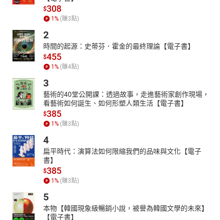
308
$
1
%
(賺
3
點)
2
時間的起源：史蒂芬．霍金的最終理論【電子書】
455
$
1
%
(賺
4
點)
3
藝術的40堂公開課：透過故事，走進藝術家創作現場，
看藝術如何誕生、如何形塑人類生活【電子書】
385
$
1
%
(賺
3
點)
4
扁平時代：演算法如何限縮我們的品味與文化【電子
書】
385
$
1
%
(賺
3
點)
5
本物【韓國現象級暢銷小說，被譽為韓國文學的未來】
【電子書】