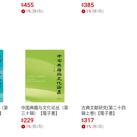
場，看藝術如何誕生、如
455
385
雯
$
$
何形塑人類生活【電子
1
%
(賺
4
點)
1
%
(賺
3
點)
書】
播電臺
工作室
式
退換貨規範
、LINE PAY、AFTEE
本店是否提供消費者保護法七日猶
之權利，遽消費者保護法及通訊交
出演代表動畫作品有《元氣少女緣結神》、《一拳超人》、《機動
（第
中国典籍与文化论丛（第
古典文献研究(第二十四
除權合理例外情事適用準則，依商
】
三十辑）【電子書】
辑上卷)【電子書】
質各有不同規定。詳細退換貨說明
229
317
$
$
照各商品說明。
1
%
(賺
2
點)
1
%
(賺
3
點)
漫類，其飾演的角色以反派居多，素有「大反嗓」的稱號；代表
詳細說明