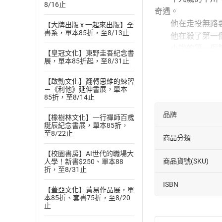
8/16止
奇遇。
他在走投無路要
【大牌出版 x 一起來出版】全
書系，單本85折，至8/13止
他在殺了第一個
小說的第一個脈絡
【皇冠文化】東野圭吾紀念書
展，單本85折起，至8/31止
小說的第二個脈絡
印，大開殺戒，震
【啟動文化】翻轉思維的練習
－《利他》延伸書展，單本
小說的第三個脈絡
85折，至8/14止
漫畫版裡的司劍
品牌
【橡樹林文化】一行禪師百歲
看過漫畫版的讀
誕辰紀念書展，單本85折，
沒看過漫畫版的
至8/22止
商品分類
《阿鼻劍前傳》
【校園書房】AI世代的職場大
2020年2月出
商品貨號(SKU)
人學！新書$250、單本88
折，至8/31止
這是一本武俠
ISBN
這是一本愛情
【蓋亞文化】黃易作品展，單
本85折、套書75折，至8/20
這也是一本青春
止
《阿鼻劍》漫畫的