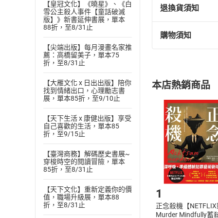
鄭問第一部黑白水
【皇冠文化】《曉星》、《白
退換貨須知
雪公主殺人事件【童話破滅
一九八九年郝明義
版】》新書延伸書展，單本
88折，至8/31止
以《鳥人》，曾正
購物須知
退換貨規定：
的機會，以筆名「
【尖端出版】每月漫畫名家推
(
一
)
依
消費
薦：高橋留美子，單本75
鄭問畫風融合中國
折，至8/31止
內容或一經提
的邀請，在日本發
購書須知
定。
年來第一位非日籍
【大雁文化 x 日出出版】陪你
本店熱銷商品
(
二
)
消費者
找到情緒出口，心理勵志書
洲至寶」。
展，單本85折，至9/10止
且已下載
/
存
挑選
商
極具詩意的武俠漫
退貨方式：您
Choose
【天下生活 x 康健出版】享受
《阿鼻劍》是國內
自己喜歡的生活，單本85
貨」，本店鋪
折，至9/15止
則將原本武俠小說
請注意，樂天
購書後，
編劇馬利表示，一
【臺灣商務】解碼歷史書展~
〈覺醒〉，都是「
穿梭時空的閱讀冒險，單本
85折，至8/31止
後，今生要執行的
Step1
製作團隊
【天下文化】重新定義你的價
1
值，職場升級展，單本88
作者｜馬利
折，至8/31止
正念殺機【NETFLI
繪圖｜鄭問
Murder Mindfully