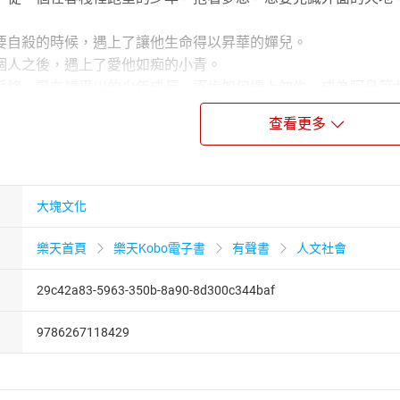
自殺的時候，遇上了讓他生命得以昇華的嬋兒。
人之後，遇上了愛他如痴的小青。
，是在講平川的少年成長，逐步如何遇上勿生，成為阿鼻第
，則是在講摩訶劍莊大護法勿生，如何由各方的正派人物遭到
查看更多
動四方。
，則是阿鼻劍的由來，為什麼和勿生有眾多糾結，以及勿生如
、十八惡道，也都在前傳中紛紛亮相。
大塊文化
者，一定會因為看到這些脈絡的展現而興奮！
讀者，也會因為故事本身的曲折引人而入迷！
樂天首頁
樂天Kobo電子書
有聲書
人文社會
目前暫定三卷。
版的是〈卷一：封印重啟〉。
29c42a83-5963-350b-8a90-8d300c344baf
小說。
9786267118429
小說。
與成長的小說。
由來