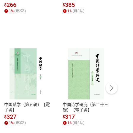
全球經濟和每個人的投資
子書】
來】
266
385
28
$
$
$
【電子書】
1
%
(賺
2
點)
1
%
(賺
3
點)
1
%
客服資訊
豫期
服務時間：週一到週五 10:00-12:00、
易解
13:00-17:00 (國定假日及例假日休息)
戰士高達AGE》等，妻子林筱玲亦為配音員。
中国赋学（第五辑）【電
中国诗学研究（第二十三
中国
品性
客服電話：0080-1857077
子書】
辑）【電子書】
二十
請參
客服信箱：
聯絡店家
327
317
28
$
$
$
1
%
(賺
3
點)
1
%
(賺
3
點)
1
%
作品有《犬夜叉》、《灼眼的夏娜》，聲線屬低音類