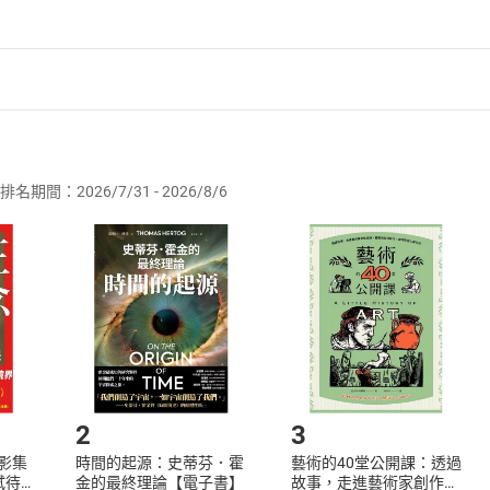
墨作品
決定創辦《星期漫畫》，找了導演楊德昌當監製，並且頭陣作
忠以《花心赤狐》，鄭問以《阿鼻劍》，又曾經是《刺客列傳》
馬利」化身劇作家，這就是阿鼻劍的起源……
者保護法
第
19
條第
1
項後段
暨
通訊交易解除權合理例外情事適用
水墨技法與西方繪畫技巧，細膩而大膽，作品充滿豪邁灑脫的
供即為完成之線上服務，經消費者事先同意始提供。」 之商品
表描繪中國歷史故事的《東周英雄傳》，引起轟動。一九九一年
的得獎者。日本《朝日新聞》讚嘆他是漫畫界二十年內無人能出
排名期間：2026/7/31 - 2026/8/6
訂購本店鋪之商品即代表知悉本店鋪所銷售之商品為電子書，屬
取電子書，不得請求退貨退款。
品
放入
購物車
登入
帳號
畫
欲取消訂單或辦理退貨時，請登入樂天市場，並於「我的訂單」
Shopping cart
Login
漫畫創作的傳奇之一，也是鄭問的漫畫創作轉捩點，他獨特的
將依您的申請進行審核，待審核通過後將為您辦理退款事宜。
的元素精采地串連重組，並融入發人深省的佛義，使得這部武俠
市場須以整筆訂單為單位進行取消/退貨，恕無法以單支商品取消
如何開始使用？
開始，《阿鼻劍》就有「前世」、「今生」的設計。我和鄭問
今生」的前半段。我的想法是：先用這兩部來讓今生的「何勿生
是什麼。這樣，我和鄭問合作，而有了三十年前出版的兩部《阿
.選擇閱讀載具
Step2.
2
3
X影集
時間的起源：史蒂芬．霍
藝術的40堂公開課：透過
蓄弒待
金的最終理論【電子書】
故事，走進藝術家創作現