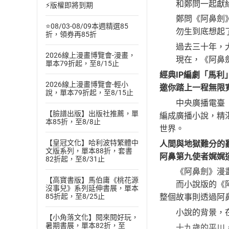
和鄭問一起獻給
⚡版權即將到期
鄭問《阿鼻劍》漫
⭐08/03-08/09本週精選85
勿生到底想起了什
折，領券再85折
過去三十年，大
2026線上漫畫博覽會-漫畫，
現在，《阿鼻劍
單本79折起，至8/15止
經典IP編劇「馬利
2026線上漫畫博覽會-輕小
邀你踏上一程無限
說，單本79折起，至8/15止
中央廣播電臺「R
【臉譜出版】出版社推薦，單
編成廣播小說，精
本85折，至8/8止
世界。
【皇冠文化】哈利波特繁體中
人間與地獄難分的
文版系列，單本88折，套書
阿鼻第九使者娓娓
82折起，至8/31止
《阿鼻劍》漫畫版
【高寶書版】馬伯庸《桃花源
而小說版的《阿鼻
沒事兒》系列延伸書展，單本
85折起，至8/25止
整個故事則透過阿
小說的背景，在
【小角落文化】閱來閱好玩，
暑期書展，單本82折，至
十九歲的平川，從