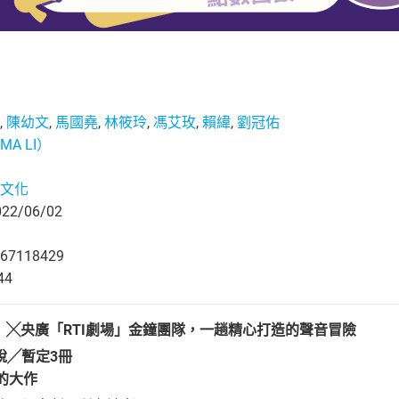
,
陳幼文
,
馬國堯
,
林筱玲
,
馮艾玫
,
賴緯
,
劉冠佑
A LI）
文化
2/06/02
67118429
44
」╳央廣「RTI劇場」金鐘團隊，一趟精心打造的聲音冒險
說╱暫定3冊
的大作