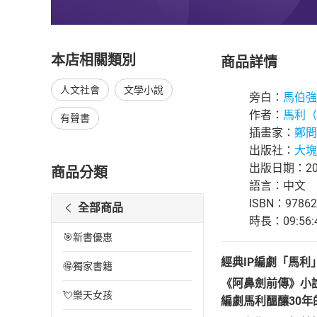
本店相關類別
商品詳情
人文社會
文學小說
旁白：
馬伯強
作者：
馬利（M
有聲書
插畫家：
鄭問
出版社：
大塊
出版日期：202
商品分類
語言：中文
ISBN：97862
全部商品
時長：09:56:
🎯新書優惠
經典IP編劇「馬利
🉐獨家書籍
《阿鼻劍前傳》小
💘樂天女孩
編劇馬利醞釀30年