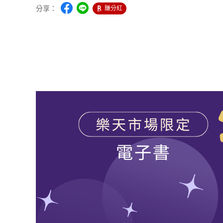
分享：
賺分紅