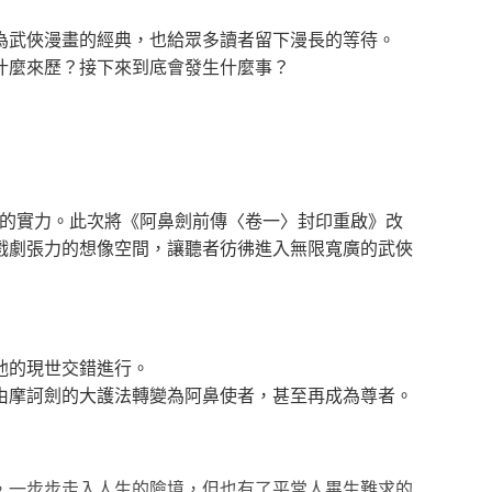
武俠漫畫的經典，也給眾多讀者留下漫長的等待。
麼來歷？接下來到底會發生什麼事？
的實力。此次將《阿鼻劍前傳〈卷一〉封印重啟》改
戲劇張力的想像空間，讓聽者彷彿進入無限寬廣的武俠
他的現世交錯進行。
摩訶劍的大護法轉變為阿鼻使者，甚至再成為尊者。
一步步走入人生的險境，但也有了平常人畢生難求的