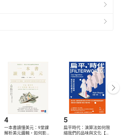
家鎖定了三位：麥仁杰、曾正忠，以及鄭問。麥仁杰
的讀者，所以他給自己留了一個和漫畫家鄭問共同合作
準則
第
2
條第
5
款之規定，「非以有形媒介提供之數位
豪情俠意。一九九○年受日本重要漫畫出版社講談社
，不適用消保法第
19
條第
1
項七日內無條件退貨之規
更獲得日本漫畫家協會「優秀賞」，他是這個大獎二十
其右的「天才、鬼才、異才」，日本漫畫界更譽為「亞
非以有形媒介提供之數位內容，消費者同意若訂購後
付款
方式
完成
訂單
中點選「瀏覽訂單明細」
>
「申請取消訂單
/
退
Payment
Complete
水墨畫法，將武俠漫畫帶入了新的層次；而編劇馬利
漫畫有別於一般武俠的刀光劍影，有了更深的意涵。
/退貨。
合作的兩部《阿鼻劍》，第一部〈尋覓〉、第二部
」登場，然後回頭講他的前世，最後再來講他覺醒之
鼻劍》漫畫。
登入帳號，下載書籍後看書
4
5
6
一本書讀懂美元：9堂課
扁平時代：演算法如何限
本物
解析美元邏輯，如何影響
縮我們的品味與文化【電
說，