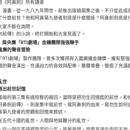
《阿鼻劍》所有讀者
畫，從一九八九年問世，前後出版過兩集之後，不只從此成為
麼前世？他和阿鼻第九使者到底是什麼關係？阿鼻劍到底是什
家不斷在詢問。
前傳》的小說，終於開始和大家見面了。
」與央廣「RTI劇場」金鐘團隊強強聯手
寬廣的聲音冒險
TI劇場」製作團隊，曾多次獲得與入圍廣播金鐘獎，擁有堅強
湛的聲音演出、充滿迫力的音效與配樂，層層堆疊，營造了充滿
亂世
道出前世記憶
的第三集有過短暫的兩回。當時是把勿生回憶起的前世，和
劍前傳》，則是集中寫前世，寫阿鼻劍的由來，寫勿生如何由
鼻第九使者的旁觀和回憶來敘述。
五代十國的亂世。人間與地獄難分的亂世。
一個在客棧裡跑堂的少年，抱著夢想，想要見識外面的天地，