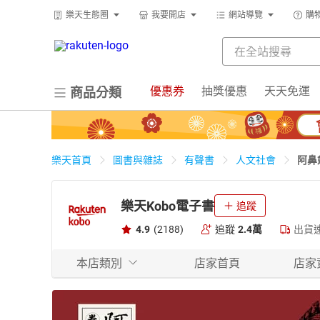
樂天生態圈
我要開店
網站導覽
購
優惠券
抽獎優惠
天天免運
商品分類
阿鼻
樂天首頁
圖書與雜誌
有聲書
人文社會
樂天Kobo電子書
追蹤
4.9
(2188)
追蹤
2.4萬
出貨
本店類別
店家首頁
店家