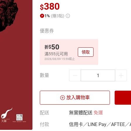
380
$
1%
(賺3點)
優惠券
50
$
折
領取
滿555元可用
2026/08/09 15:59
截止
數量
放入購物車
配送
無實體配送
免運
付款
信用卡／LINE Pay／AFTEE／