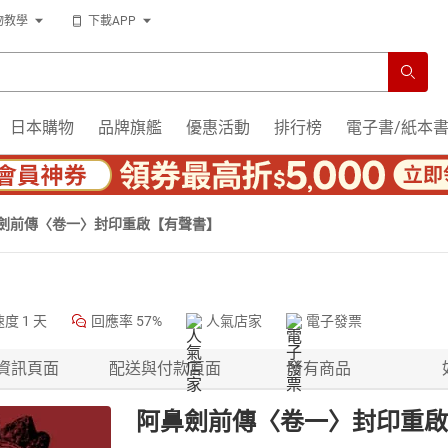
物教學
下載APP
日本購物
品牌旗艦
優惠活動
排行榜
電子書/紙本
劍前傳〈卷一〉封印重啟【有聲書】
速度
1 天
回應率
57%
人氣店家
電子發票
資訊頁面
配送與付款頁面
所有商品
阿鼻劍前傳〈卷一〉封印重啟