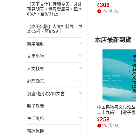
發】【電子書】
308
文字書主編｜洪雅
【天下文化】理解今天，才能
$
預見明天。世界變局展，單本
校對｜金文蕙
1
%
(賺
3
點)
88折，至8/31止
錄音工程｜中央廣
【麥田出版】人文社科展，單
聲音設計｜成春福
本85折，至8/29止
導播｜李正純
本店最新到貨
行銷企劃｜李蕭弘
商業理財
企劃編輯｜蕭凱萁
文學小說
投資理財
總編輯｜黃健和
美術設計｜楊啟巽
人文社會
經濟/趨勢
歐美文學
美術編輯｜何萍萍
心理勵志
財務/金融
日本文學
國際關係
聲音演出
付款方
主述
漫畫/輕小說/圖文書
管理/領導
韓國文學
政治
心靈成長/情緒
ATM轉帳、信用卡
馬伯強
畢業於淡江大學，
親子教養
職場工作術
華文文學
社會科學
人際關係
輕小說
中国典籍与文化论丛
二十九辑）【電子書
主要演員
258
生活風格
成功法
經典文學
台灣/中國歷史
兩性關係
奇幻/科幻
教育現場
$
陳幼文
1
%
(賺
2
點)
主要作品多半為動
醫療保健
行銷/廣告
成長/家庭生活小說
日/韓歷史
心理學
愛情故事
兒童文學/故事
飲食/食譜