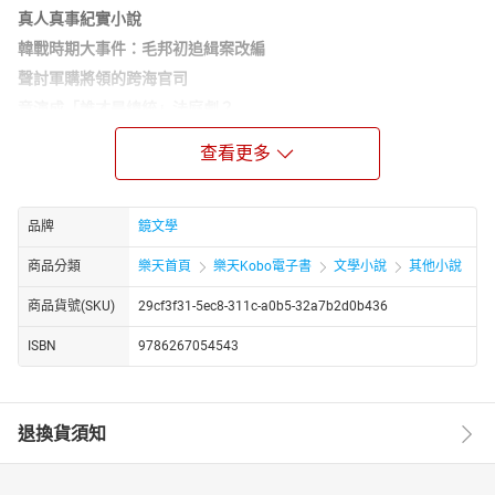
真人真事紀實小說
韓戰時期大事件：毛邦初追緝案改編
聲討軍購將領的跨海官司
竟演成「誰才是總統」法庭劇？
「本書不僅是小說也是歷史，可以視為毛邦初****事件的全記錄。」
查看更多
——
政大歷史系教授 劉維開 專序推薦
國民政府信任危機
一九五○年春，台北情勢飄搖，美國社論、新聞不斷揭露國民政府軍
品牌
鏡文學
購、人事弊案。強人總統追查源頭，發現空軍駐美辦事處主任毛邦
商品分類
樂天首頁
樂天Kobo電子書
文學小說
其他小說
初，對參謀總長周至柔兼任空軍總司令心懷不滿，藉美方輿論打擊
報復。
商品貨號(SKU)
29cf3f31-5ec8-311c-a0b5-32a7b2d0b436
海外官司與跨國追緝
ISBN
9786267054543
總統派遣以查良鑑為首的五人小組赴美，會同駐美大使顧維鈞，以
及強人總統駐美私人代表俞國華，以司法和調查委員會兩種手段圍
剿毛邦初，卻屢生枝節，甚至在法庭上演出「真假總統」戲碼。其
退換貨須知
後，毛邦初更五鬼搬運空軍駐美辦事處機密檔案與大額公款，自美
潛逃出境，讓查良鑑等人疲於追索……
第一手資料改編小說