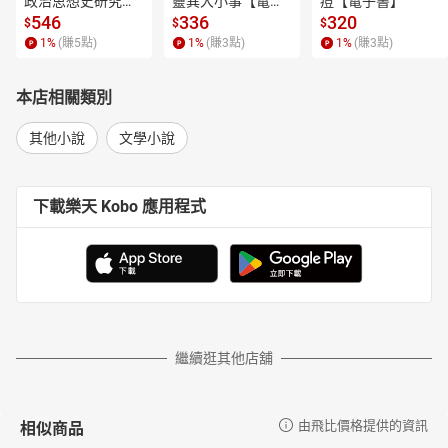
政治思想史研究
靈異大小事【電子
痘【電子書】
【電子書】
書】
546
336
320
$
$
$
1
%
(賺
5
點)
1
%
(賺
3
點)
1
%
(賺
3
點)
本店相關類別
其他小說
文學小說
下載樂天 Kobo 應用程式
繼續逛其他店舖
相似商品
由飛比價格提供的資訊