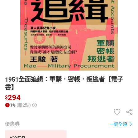
日本購物
電子/紙本書
HOT
1951全面追緝：軍購．密帳．叛逃者【電子
書】
294
$
1%
(賺2點)
優惠券
一鍵全領