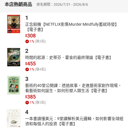
本店熱銷商品
排名期間：2026/7/31 - 2026/8/6
作者曾長期採訪俞國華，並針對本事件蒐集相關中、英文檔案記
錄，從多方角色觀點織就本書，試圖由人物個性、思路，以小說形
1
式呈現五○年代政治局勢、人物關係，並還原毛邦初抗命一案全貌。
正念殺機【NETFLIX影集Murder Mindfully蓄弒待發】
跨國媒體戰、地緣政治、中美關係……
【電子書】
當世界關鍵字不斷重複
308
$
七十年前的台灣大事
1
%
(賺
3
點)
或可作為今日情勢的參考與對照
2
作者簡介
時間的起源：史蒂芬．霍金的最終理論【電子書】
455
王駿
$
1
%
(賺
4
點)
財經記者出身，先後任職於《工商時報》、《聯合報》、《明日
報》、《中國時報》，並長期為各大雜誌撰寫財稅、經濟、金融內
3
幕祕聞，曾獲金鼎獎。
藝術的40堂公開課：透過故事，走進藝術家創作現場，
看藝術如何誕生、如何形塑人類生活【電子書】
長期貼身採訪兩蔣時代最具實權央行總裁、行政院長俞國華，撰寫
385
$
回憶錄《財經巨擘——俞國華的生涯行腳》，另出版《財經大員的私
1
%
(賺
3
點)
房故事》、《紅頂商人關係學》、《紅頂商人成功學》、《總統先
生的同學會》等財經、人物專書，及小說《江湖無招》、《十信風
4
暴》。也寫過搖滾樂專欄、台灣美軍電台小史。
一本書讀懂美元：9堂課解析美元邏輯，如何影響全球經
濟和每個人的投資【電子書】