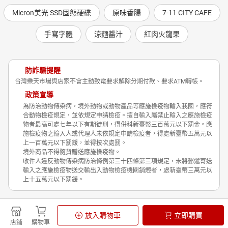
Micron美光 SSD固態硬碟
原味香腸
7-11 CITY CAFE
手寫字體
涼麵醬汁
紅肉火龍果
防詐騙提醒
台灣樂天市場與店家不會主動致電要求解除分期付款、要求ATM轉帳。
政策宣導
為防治動物傳染病，境外動物或動物產品等應施檢疫物輸入我國，應符
合動物檢疫規定，並依規定申請檢疫。擅自輸入屬禁止輸入之應施檢疫
物者最高可處七年以下有期徒刑，得併科新臺幣三百萬元以下罰金。應
施檢疫物之輸入人或代理人未依規定申請檢疫者，得處新臺幣五萬元以
上一百萬元以下罰鍰，並得按次處罰。
境外商品不得隨貨贈送應施檢疫物。
收件人違反動物傳染病防治條例第三十四條第三項規定，未將郵遞寄送
輸入之應施檢疫物送交輸出入動物檢疫機關銷燬者，處新臺幣三萬元以
上十五萬元以下罰鍰。
Shopping is Entertainment!
放入購物車
立即購買
非洲豬瘟政策宣導
隱私權政策
店鋪
購物車
© Rakuten Group, Inc.