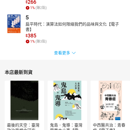
266
$
1
%
(賺
2
點)
5
扁平時代：演算法如何限縮我們的品味與文化【電子
書】
385
$
1
%
(賺
3
點)
查看更多
本店最新到貨
最後的天空：臺灣
鬼島．鬼導：臺灣
中西醫共治：青春