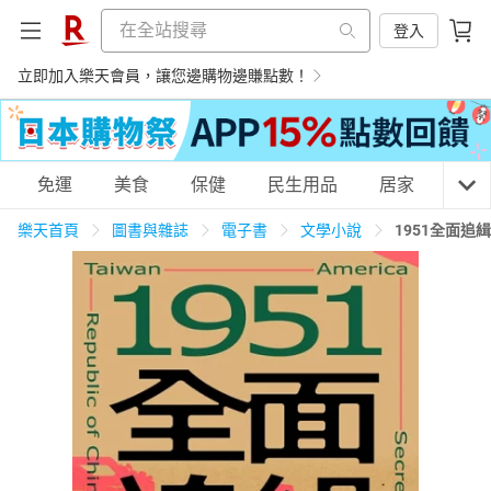
登入
立即加入樂天會員，讓您邊購物邊賺點數！
購物網分類
免運
美食
保健
民生用品
居家
3C
樂天首頁
圖書與雜誌
電子書
文學小說
1951全面
天天免運
美食蛋糕
養生保健
民生用品
居家生活
3C家電
運動休閒
親子玩具
女裝
男裝
化妝保養
情趣用品