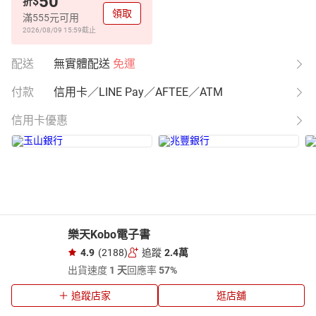
50
$
折
領取
滿555元可用
2026/08/09 15:59
截止
配送
無實體配送
免運
付款
信用卡／LINE Pay／AFTEE／ATM
信用卡優惠
樂天Kobo電子書
4.9
(2188)
追蹤
2.4萬
出貨速度
1 天
回應率
57%
追蹤店家
逛店舖