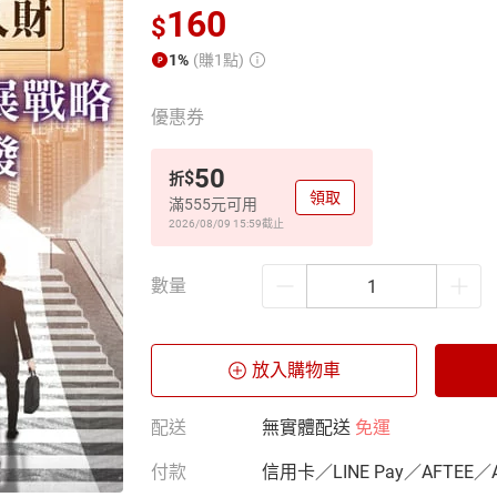
160
$
1%
(賺1點)
優惠券
50
$
折
領取
滿555元可用
2026/08/09 15:59
截止
數量
放入購物車
配送
無實體配送
免運
付款
信用卡／LINE Pay／AFTEE／