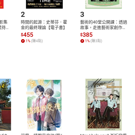
.選擇閱讀載具
Step2.
2
3
X影集
時間的起源：史蒂芬．霍
藝術的40堂公開課：透過
蓄弒待
金的最終理論【電子書】
故事，走進藝術家創作現
場，看藝術如何誕生、如
455
385
$
$
何形塑人類生活【電子
1
%
(賺
4
點)
1
%
(賺
3
點)
書】
式
退換貨規範
、LINE PAY、AFTEE
本店是否提供消費者保護法七日猶
之權利，遽消費者保護法及通訊交