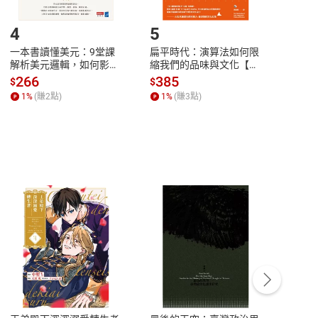
登入帳號，下載書籍後看書
4
5
6
一本書讀懂美元：9堂課
扁平時代：演算法如何限
本物
解析美元邏輯，如何影響
縮我們的品味與文化【電
說，
全球經濟和每個人的投資
子書】
來】
266
385
28
$
$
$
【電子書】
1
%
(賺
2
點)
1
%
(賺
3
點)
1
%
客服資訊
豫期
服務時間：週一到週五 10:00-12:00、
易解
13:00-17:00 (國定假日及例假日休息)