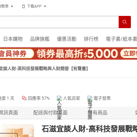
物教學
下載APP
日本購物
品牌旗艦
優惠活動
排行榜
電子書/紙本
宜談人財-高科技發展戰略與人財開發【有聲書】
速度
1 天
回應率
57%
人氣店家
電子發票
資訊頁面
配送與付款頁面
所有商品
石滋宜談人財-高科技發展戰