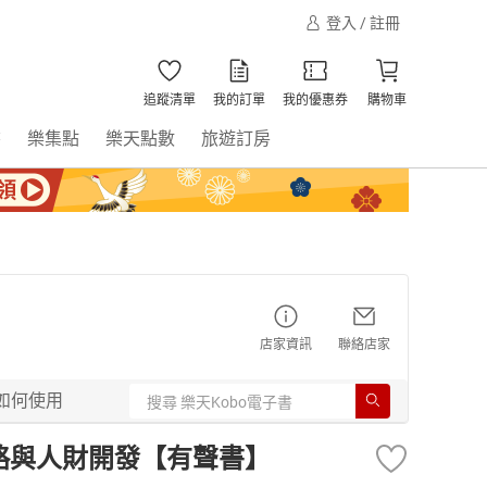
登入 / 註冊
追蹤清單
我的訂單
我的優惠券
購物車
書
樂集點
樂天點數
旅遊訂房
店家資訊
聯絡店家
如何使用
略與人財開發【有聲書】