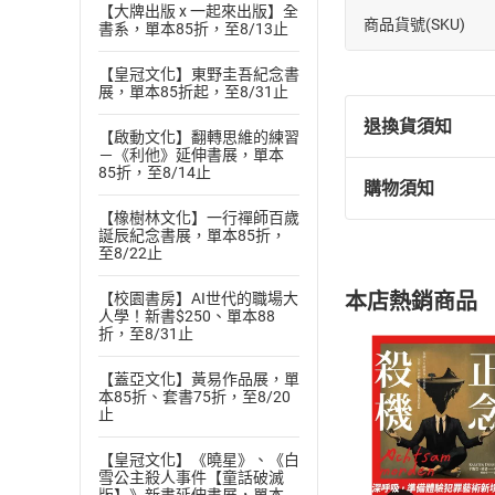
【大牌出版 x 一起來出版】全
商品貨號(SKU)
書系，單本85折，至8/13止
【皇冠文化】東野圭吾紀念書
展，單本85折起，至8/31止
退換貨須知
【啟動文化】翻轉思維的練習
－《利他》延伸書展，單本
85折，至8/14止
購物須知
退換貨規定：
【橡樹林文化】一行禪師百歲
(
一
)
依
消費
誕辰紀念書展，單本85折，
內容或一經提
至8/22止
購書須知
定。
本店熱銷商品
【校園書房】AI世代的職場大
(
二
)
消費者
人學！新書$250、單本88
折，至8/31止
且已下載
/
存
挑選
商
退貨方式：您
Choose
【蓋亞文化】黃易作品展，單
貨」，本店鋪
本85折、套書75折，至8/20
止
請注意，樂天
購書後，
【皇冠文化】《曉星》、《白
雪公主殺人事件【童話破滅