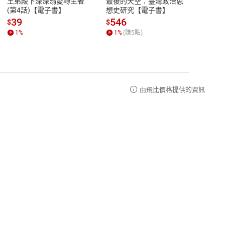
王弟殿下深深溺愛轉生者
最後的天空：臺灣政治思
鬼島
品性
客服電話：0080-1857077
(第4話)【電子書】
想史研究【電子書】
小事
請參
客服信箱：
聯絡店家
39
546
33
$
$
$
1
%
1
%
(賺
5
點)
1
%
由飛比價格提供的資訊