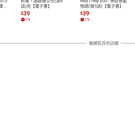
of D
前輩，請跟我交往(第6
May I help you? 漸近戀愛
除權合理例外情事適用準則，依商
有聲
話)完【電子書】
物語(第5話)【電子書】
質各有不同規定。詳細退換貨說明
39
39
$
$
照各商品說明。
1
%
1
%
詳細說明
繼續逛其他店舖