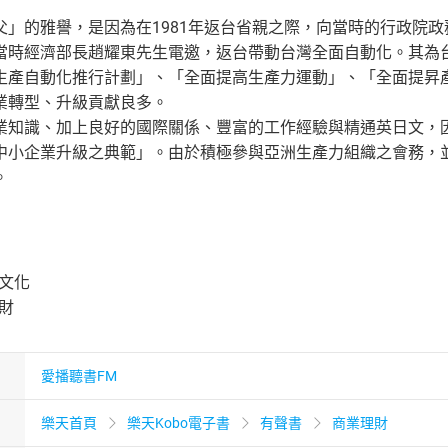
父」的雅譽，是因為在1981年返台省親之際，向當時的行政院
當時經濟部長趙耀東先生電邀，返台帶動台灣全面自動化。其為台灣
生產自動化推行計劃」、「全面提高生產力運動」、「全面提昇
業轉型、升級貢獻良多。
業知識、加上良好的國際關係、豐富的工作經驗與精通英日文，
中小企業升級之典範」。由於積極參與亞洲生產力組織之會務，
。
業文化
人財
愛播聽書FM
樂天首頁
樂天Kobo電子書
有聲書
商業理財