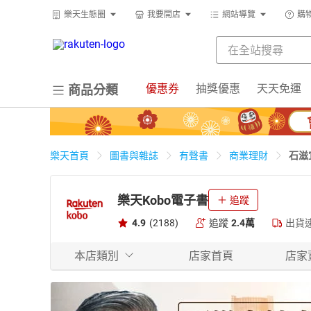
樂天生態圈
我要開店
網站導覽
購
優惠券
抽獎優惠
天天免運
商品分類
石滋
樂天首頁
圖書與雜誌
有聲書
商業理財
樂天Kobo電子書
追蹤
4.9
(2188)
追蹤
2.4萬
出貨
本店類別
店家首頁
店家