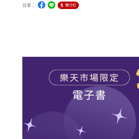
分享：
賺分紅