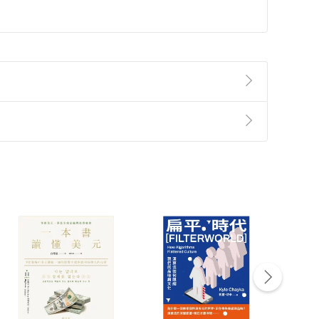
準則
第
2
條第
5
款之規定，「非以有形媒介提供之數位
，不適用消保法第
19
條第
1
項七日內無條件退貨之規
非以有形媒介提供之數位內容，消費者同意若訂購後
付款
方式
完成
訂單
中點選「瀏覽訂單明細」
>
「申請取消訂單
/
退
Payment
Complete
/退貨。