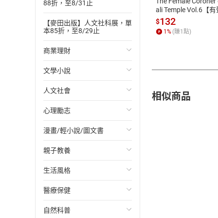
The Female Coroner 
88折，至8/31止
ali Temple Vol.6【
書】
132
$
【麥田出版】人文社科展，單
本85折，至8/29止
1
%
(賺
1
點)
商業理財
文學小說
投資理財
人文社會
經濟/趨勢
歐美文學
相似商品
心理勵志
財務/金融
日本文學
國際關係
漫畫/輕小說/圖文書
管理/領導
韓國文學
政治
心靈成長/情緒
親子教養
職場工作術
華文文學
社會科學
人際關係
輕小說
生活風格
成功法
經典文學
台灣/中國歷史
兩性關係
奇幻/科幻
教育現場
醫療保健
行銷/廣告
成長/家庭生活小說
日/韓歷史
心理學
愛情故事
兒童文學/故事
飲食/食譜
自然科普
傳記
懸疑/推理小說
其他歷史/史學
職場/社會寫實
兒童科普/學習
健身/美顏
健康/養生