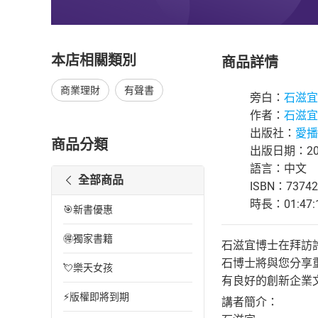
本店相關類別
商品詳情
商業理財
有聲書
旁白：
石滋宜
作者：
石滋宜
出版社：
愛播
商品分類
出版日期：202
語言：中文
全部商品
ISBN：73742
時長：01:47:
🎯新書優惠
🉐獨家書籍
石滋宜博士在拜訪
石博士將與您分享
💘樂天女孩
有良好的創新企業
⚡版權即將到期
講者簡介：