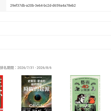
29ef37db-a20b-3e64-bc2d-d659a4a78eb2
者保護法
第
19
條第
1
項後段
暨
通訊交易解除權合理例外情事適用
供即為完成之線上服務，經消費者事先同意始提供。」 之商品
排名期間：2026/7/31 - 2026/8/6
訂購本店鋪之商品即代表知悉本店鋪所銷售之商品為電子書，屬
取電子書，不得請求退貨退款。
品
放入
購物車
登入
帳號
欲取消訂單或辦理退貨時，請登入樂天市場，並於「我的訂單」
Shopping cart
Login
將依您的申請進行審核，待審核通過後將為您辦理退款事宜。
市場須以整筆訂單為單位進行取消/退貨，恕無法以單支商品取消
如何開始使用？