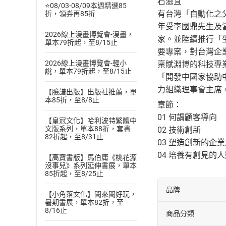
石滋宜
⭐08/03-08/09本週精選85
有台灣「自動化之
折，領券再85折
年受李國鼎先生及
2026線上漫畫博覽會-漫畫，
家。並陸續推行「
單本79折起，至8/15止
要專案，對台灣企
2026線上漫畫博覽會-輕小
稟賦淵博的科技專
說，單本79折起，至8/15止
「開發中國家協助
力組織理事會主席
【臉譜出版】出版社推薦，單
本85折，至8/8止
章節：
01 何謂顧客導向
【皇冠文化】哈利波特繁體中
文版系列，單本88折，套書
02 技術創新
82折起，至8/31止
03 塑造創新的企
04 培養有創見的
【高寶書版】馬伯庸《桃花源
沒事兒》系列延伸書展，單本
85折起，至8/25止
品牌
【小角落文化】閱來閱好玩，
暑期書展，單本82折，至
8/16止
商品分類