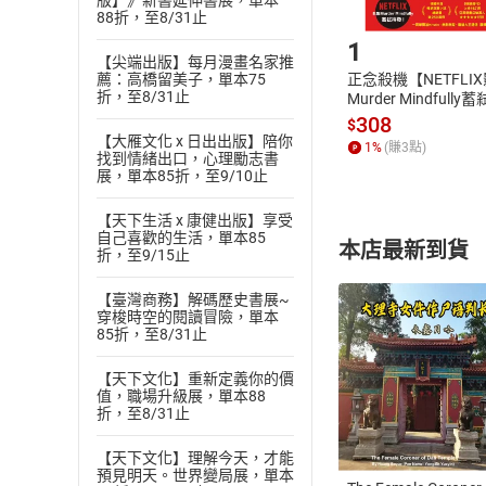
版】》新書延伸書展，單本
Step1
88折，至8/31止
1
【尖端出版】每月漫畫名家推
薦：高橋留美子，單本75
正念殺機【NETFLI
折，至8/31止
Murder Mindfully
發】【電子書】
308
$
【大雁文化 x 日出出版】陪你
1
%
(賺
3
點)
找到情緒出口，心理勵志書
展，單本85折，至9/10止
【天下生活 x 康健出版】享受
自己喜歡的生活，單本85
本店最新到貨
折，至9/15止
【臺灣商務】解碼歷史書展~
穿梭時空的閱讀冒險，單本
85折，至8/31止
【天下文化】重新定義你的價
值，職場升級展，單本88
付款方
折，至8/31止
ATM轉帳、信用卡
【天下文化】理解今天，才能
預見明天。世界變局展，單本