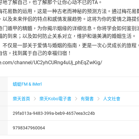
好地了解自己，也了解那个让你心动不已的TA。
梅花易数的运用，这是一种古老而神秘的预测方法。通过梅花易
，以及未来伴侣的特点和感情发展趋势。这将为你的爱情之路提
奇门遁甲的精髓，为你揭示姻缘的详细信息。你将学会如何鉴别
福的到来；以及如何防止关系对立，维护和谐美满的婚姻生活。
》不仅是一部关于爱情与婚姻的指南，更是一次心灵成长的旅程
自信，找到属于自己的幸福归宿！
be.com/channel/UC2yhCURng4uUj_phEqZwKig/
蜻蜓FM & iMerl
樂天首頁
樂天Kobo電子書
有聲書
人文社會
29fa013a-9483-399a-beb9-4657eea3c24b
9798347960064