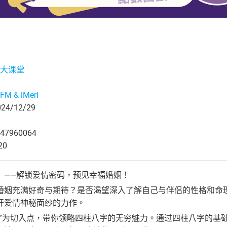
大课堂
M & iMerl
4/12/29
47960064
20
》——解锁爱情密码，预见幸福婚姻！
婚姻充满好奇与期待？是否渴望深入了解自己与伴侣的性格和命
开爱情神秘面纱的力作。
姻”为切入点，带你领略四柱八字的无穷魅力。通过四柱八字的基