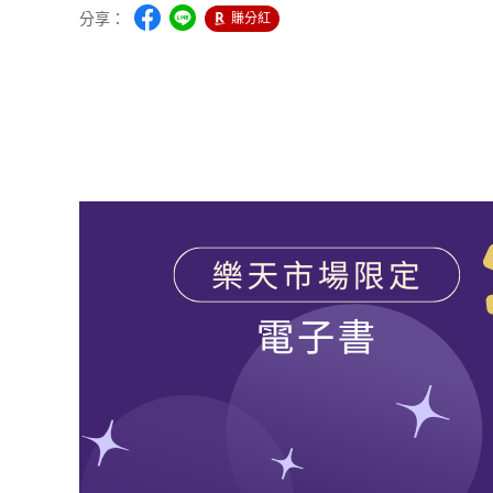
分享：
賺分紅