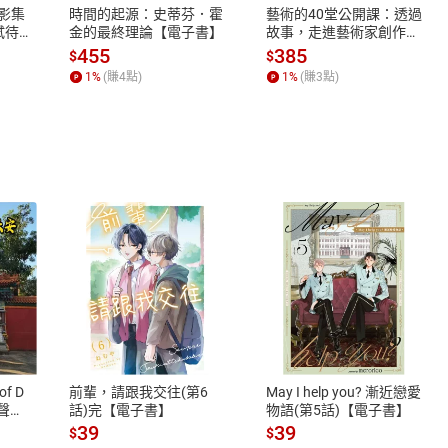
X影集
時間的起源：史蒂芬．霍
藝術的40堂公開課：透過
蓄弒待
金的最終理論【電子書】
故事，走進藝術家創作現
場，看藝術如何誕生、如
455
385
$
$
何形塑人類生活【電子
1
%
(賺
4
點)
1
%
(賺
3
點)
書】
式
退換貨規範
、LINE PAY、AFTEE
本店是否提供消費者保護法七日猶
之權利，遽消費者保護法及通訊交
of D
前輩，請跟我交往(第6
May I help you? 漸近戀愛
除權合理例外情事適用準則，依商
有聲
話)完【電子書】
物語(第5話)【電子書】
質各有不同規定。詳細退換貨說明
39
39
$
$