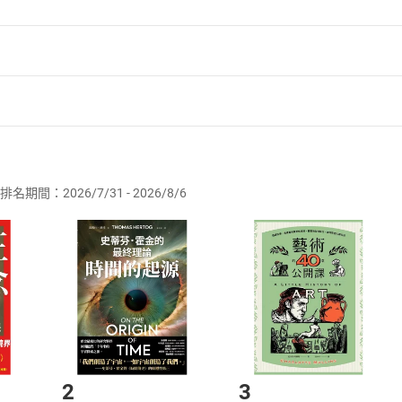
者保護法
第
19
條第
1
項後段
暨
通訊交易解除權合理例外情事適用
供即為完成之線上服務，經消費者事先同意始提供。」 之商品
排名期間：2026/7/31 - 2026/8/6
訂購本店鋪之商品即代表知悉本店鋪所銷售之商品為電子書，屬
取電子書，不得請求退貨退款。
品
放入
購物車
登入
帳號
欲取消訂單或辦理退貨時，請登入樂天市場，並於「我的訂單」
Shopping cart
Login
將依您的申請進行審核，待審核通過後將為您辦理退款事宜。
市場須以整筆訂單為單位進行取消/退貨，恕無法以單支商品取消
如何開始使用？
.選擇閱讀載具
Step2.
2
3