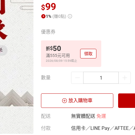
99
$
1%
(賺0點)
優惠券
50
$
折
領取
滿555元可用
2026/08/09 15:59
截止
數量
放入購物車
配送
無實體配送
免運
付款
信用卡／LINE Pay／AFTEE／