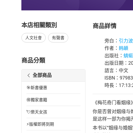
本店相關類別
商品詳情
人文社會
有聲書
旁白：
引力波
作者：
韩頔
出版社：
蜻蜓F
商品分類
出版日期：202
語言：中文
全部商品
ISBN：97983
時長：17:13:
🎯新書優惠
🉐獨家書籍
《梅花奇门看姻缘
你是否曾对姻缘与
💘樂天女孩
是这样一部为你揭
⚡版權即將到期
本书以“姻缘与婚