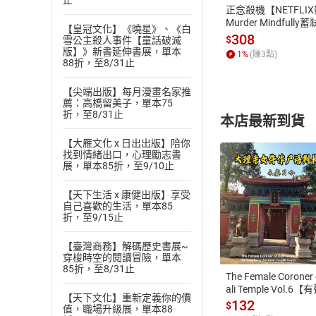
止
正念殺機【NETFLI
Murder Mindfully
【皇冠文化】《曉星》、《白
發】【電子書】
308
$
雪公主殺人事件【童話破滅
版】》新書延伸書展，單本
1
%
(賺
3
點)
88折，至8/31止
【尖端出版】每月漫畫名家推
薦：高橋留美子，單本75
折，至8/31止
本店最新到貨
【大雁文化 x 日出出版】陪你
找到情緒出口，心理勵志書
展，單本85折，至9/10止
【天下生活 x 康健出版】享受
自己喜歡的生活，單本85
付款方
折，至9/15止
【臺灣商務】解碼歷史書展~
ATM轉帳、信用卡
穿梭時空的閱讀冒險，單本
85折，至8/31止
The Female Coroner 
ali Temple Vol.6【
【天下文化】重新定義你的價
書】
132
$
值，職場升級展，單本88