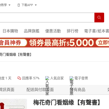
物教學
下載APP
日本購物
品牌旗艦
優惠活動
排行榜
電子書/紙本
奇门看姻缘【有聲書】
速度
1 天
回應率
57%
人氣店家
電子發票
資訊頁面
配送與付款頁面
所有商品
梅花奇门看姻缘【有聲書】