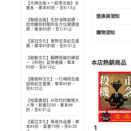
【大牌出版 x 一起來出版】全
書系，單本85折，至8/13止
退換貨須知
【聯經出版】吃好油降血糖，
從控醣到舒壓的全方位健康提
案，單本85折，至7/31止
購物須知
退換貨規定：
【皇冠文化】東野圭吾紀念書
(
一
)
依
消費
展，單本85折起，至8/31止
內容或一經提
購書須知
定。
【啟動文化】翻轉思維的練習
本店熱銷商品
－《利他》延伸書展，單本
(
二
)
消費者
85折，至8/14止
且已下載
/
存
挑選
商
【橡樹林文化】一行禪師百歲
退貨方式：您
Choose
誕辰紀念書展，單本85折，
貨」，本店鋪
至8/22止
請注意，樂天
購書後，
【校園書房】AI世代的職場大
人學！新書$250、單本88
折，至8/31止
Step1
【蓋亞文化】黃易作品展，單
1
本85折、套書75折，至8/20