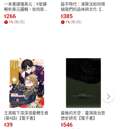
一本書讀懂美元：9堂課
扁平時代：演算法如何限
本物
解析美元邏輯，如何影響
縮我們的品味與文化【電
說，
全球經濟和每個人的投資
子書】
來】
266
385
28
$
$
$
【電子書】
1
%
(賺
2
點)
1
%
(賺
3
點)
1
%
客服資訊
豫期
服務時間：週一到週五 10:00-12:00、
易解
13:00-17:00 (國定假日及例假日休息)
王弟殿下深深溺愛轉生者
最後的天空：臺灣政治思
鬼島
品性
客服電話：0080-1857077
(第4話)【電子書】
想史研究【電子書】
小事
請參
客服信箱：
聯絡店家
39
546
33
$
$
$