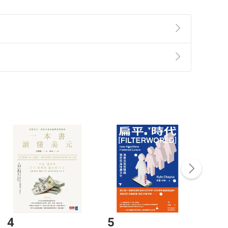
準則
第
2
條第
5
款之規定，「非以有形媒介提供之數位
，不適用消保法第
19
條第
1
項七日內無條件退貨之規
非以有形媒介提供之數位內容，消費者同意若訂購後
付款
方式
完成
訂單
中點選「瀏覽訂單明細」
>
「申請取消訂單
/
退
Payment
Complete
/退貨。
登入帳號，下載書籍後看書
4
5
6