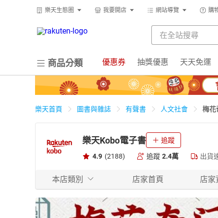
樂天生態圈
我要開店
網站導覽
購
優惠券
抽獎優惠
天天免運
商品分類
梅花
樂天首頁
圖書與雜誌
有聲書
人文社會
樂天Kobo電子書
追蹤
4.9
(2188)
追蹤
2.4萬
出貨
本店類別
店家首頁
店家