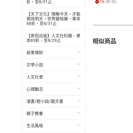
折，至8/31止
1
%
(賺
1
點)
【天下文化】理解今天，才能
預見明天。世界變局展，單本
88折，至8/31止
【麥田出版】人文社科展，單
相似商品
本85折，至8/29止
商業理財
文學小說
投資理財
人文社會
經濟/趨勢
歐美文學
心理勵志
財務/金融
日本文學
國際關係
漫畫/輕小說/圖文書
管理/領導
韓國文學
政治
心靈成長/情緒
親子教養
職場工作術
華文文學
社會科學
人際關係
輕小說
生活風格
成功法
經典文學
台灣/中國歷史
兩性關係
奇幻/科幻
教育現場