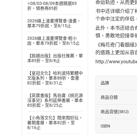
命运轨迹，从而更
⭐08/03-08/09本週精選85
折，領券再85折
书中还详细介绍了
个命中注定的伴侣
2026線上漫畫博覽會-漫畫，
單本79折起，至8/15止
此外，本书还结合
惧，勇敢地迎接幸
2026線上漫畫博覽會-輕小
說，單本79折起，至8/15止
《梅花奇门看姻缘
的道路上更加从容
【臉譜出版】出版社推薦，單
本85折，至8/8止
http://www.youtu
【皇冠文化】哈利波特繁體中
文版系列，單本88折，套書
品牌
82折起，至8/31止
【高寶書版】馬伯庸《桃花源
商品分類
沒事兒》系列延伸書展，單本
85折起，至8/25止
商品貨號(SKU)
【小角落文化】閱來閱好玩，
暑期書展，單本82折，至
ISBN
8/16止