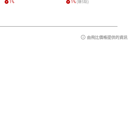
1
%
1
%
(賺
5
點)
1
%
由飛比價格提供的資訊